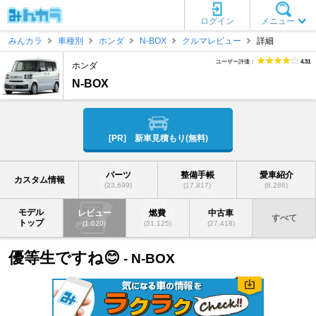
ログイン
メニュー
みんカラ
車種別
ホンダ
N-BOX
クルマレビュー
詳細
ユーザー評価：
4.31
ホンダ
N-BOX
[PR] 新車見積もり(無料)
パーツ
整備手帳
愛車紹介
カスタム情報
(23,699)
(17,817)
(6,286)
モデル
レビュー
燃費
中古車
すべて
トップ
(1,020)
(31,125)
(27,418)
優等生ですね😊
- N-BOX