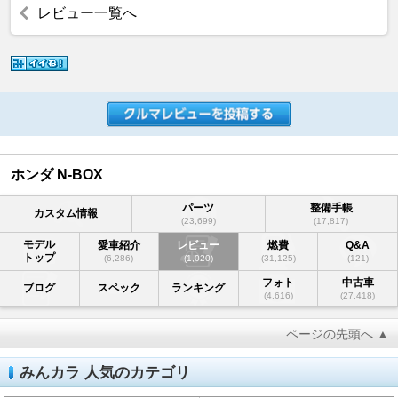
レビュー一覧へ
ホンダ N-BOX
パーツ
整備手帳
カスタム情報
(23,699)
(17,817)
モデル
愛車紹介
レビュー
燃費
Q&A
トップ
(6,286)
(1,020)
(31,125)
(121)
フォト
中古車
ブログ
スペック
ランキング
(4,616)
(27,418)
ページの先頭へ ▲
みんカラ 人気のカテゴリ