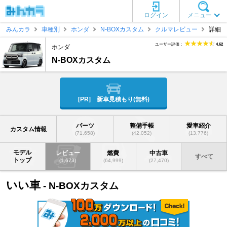
ログイン
メニュー
みんカラ
車種別
ホンダ
N-BOXカスタム
クルマレビュー
詳細
ユーザー評価：
4.62
ホンダ
N-BOXカスタム
[PR] 新車見積もり(無料)
パーツ
整備手帳
愛車紹介
カスタム情報
(71,658)
(42,052)
(13,776)
モデル
レビュー
燃費
中古車
すべて
トップ
(1,673)
(64,999)
(27,470)
いい車
- N-BOXカスタム