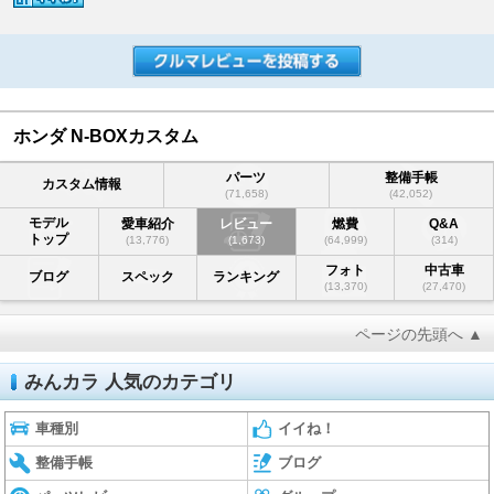
ホンダ N-BOXカスタム
パーツ
整備手帳
カスタム情報
(71,658)
(42,052)
モデル
愛車紹介
レビュー
燃費
Q&A
トップ
(13,776)
(1,673)
(64,999)
(314)
フォト
中古車
ブログ
スペック
ランキング
(13,370)
(27,470)
ページの先頭へ ▲
みんカラ 人気のカテゴリ
車種別
イイね！
整備手帳
ブログ