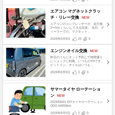
エアコン マグネットクラッ
チ・リレー交換
NEW
エアコンのコンプレッサーが、走行後
3〜5分くらいして入る症状。 先日、デ
ィーラーでの、マグネット ...
2026年8月6日
20
0
エンジンオイル交換
NEW
昨日のうちにネット予約して時間通り
にショップに到着。いつものYHです。
ピットイン。オイルはいつも ...
2026年8月6日
3
0
サマータイヤ ローテーショ
ン
NEW
2026/08/01 DIYタイヤローテーション
ODO 44958km
2026年8月5日
2
0