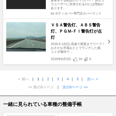
愛車を守る絶品ボディカバー！ みんカ
ラユーザーに支持されるのには理由が
あります。
by ボディカバー専門店カバーランド
ＶＳＡ警告灯、ＡＢＳ警告
灯、ＰＧＭ-ＦＩ警告灯が点
灯
2026.6.14(日) 高速で尾鷲までワープ！
おさかな市場おととでランチした後、
コメダ珈琲で ...
2026年8月3日
34
0
<
前へ
｜
1
｜
2
｜
3
｜
4
｜
5
｜
次へ
>
<< 前の5ページ
｜
次の5ページ >>
一緒に見られている車種の整備手帳