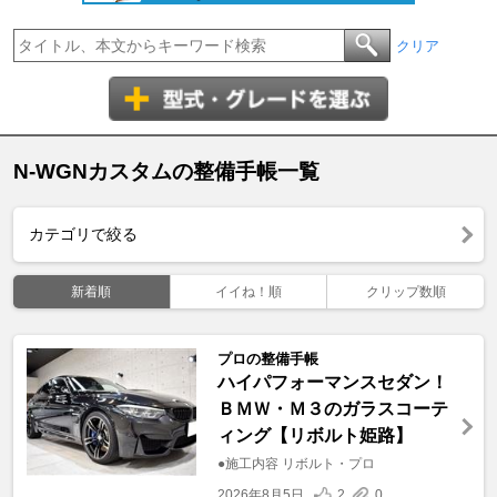
クリア
N-WGNカスタムの整備手帳一覧
カテゴリで絞る
新着順
イイね！順
クリップ数順
プロの整備手帳
ハイパフォーマンスセダン！
ＢＭＷ・Ｍ３のガラスコーテ
ィング【リボルト姫路】
●施工内容 リボルト・プロ
2026年8月5日
2
0