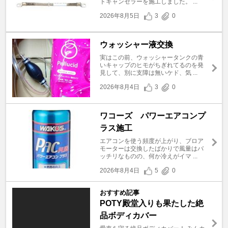
トキャンセラーを施工しました。 ...
2026年8月5日
3
0
ウォッシャー液交換
実はこの前、ウォッシャータンクの青
いキャップのヒモがちぎれてるのを発
見して、別に支障は無いケド、気 ...
2026年8月4日
3
0
ワコーズ パワーエアコンプ
ラス施工
エアコンを使う頻度が上がり、ブロア
モーターは交換したばかりで風量はバ
ッチリなものの、何か冷えがイマ ...
2026年8月4日
5
0
おすすめ記事
POTY殿堂入りも果たした絶
品ボディカバー