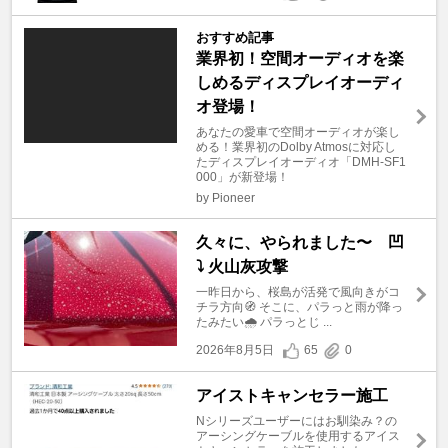
おすすめ記事
業界初！空間オーディオを楽
しめるディスプレイオーディ
オ登場！
あなたの愛車で空間オーディオが楽し
める！業界初のDolby Atmosに対応し
たディスプレイオーディオ「DMH-SF1
000」が新登場！
by Pioneer
久々に、やられました〜 凹
⤵︎ 火山灰攻撃
一昨日から、桜島が活発で風向きがコ
チラ方向🧭 そこに、パラっと雨が降っ
たみたい🌧️ パラっとじ ...
2026年8月5日
65
0
アイストキャンセラー施工
Nシリーズユーザーにはお馴染み？の
アーシングケーブルを使用するアイス