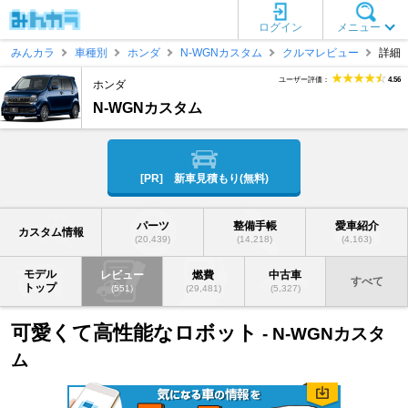
ログイン
メニュー
みんカラ
車種別
ホンダ
N-WGNカスタム
クルマレビュー
詳細
ユーザー評価：
4.56
ホンダ
N-WGNカスタム
[PR] 新車見積もり(無料)
パーツ
整備手帳
愛車紹介
カスタム情報
(20,439)
(14,218)
(4,163)
モデル
レビュー
燃費
中古車
すべて
トップ
(551)
(29,481)
(5,327)
可愛くて高性能なロボット
- N-WGNカスタ
ム