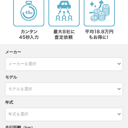
メーカー
モデル
年式
走行距離（km）