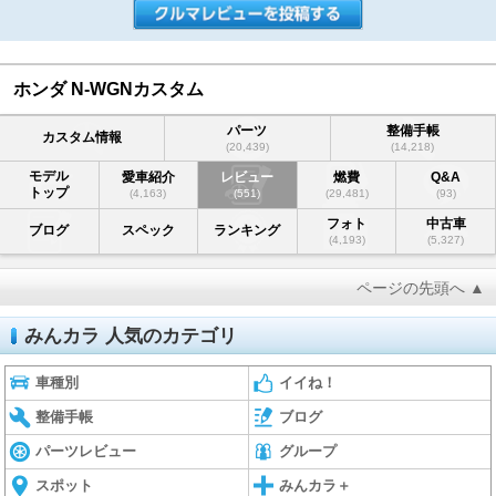
ホンダ N-WGNカスタム
パーツ
整備手帳
カスタム情報
(20,439)
(14,218)
モデル
愛車紹介
レビュー
燃費
Q&A
トップ
(4,163)
(551)
(29,481)
(93)
フォト
中古車
ブログ
スペック
ランキング
(4,193)
(5,327)
ページの先頭へ ▲
みんカラ 人気のカテゴリ
車種別
イイね！
整備手帳
ブログ
パーツレビュー
グループ
スポット
みんカラ＋