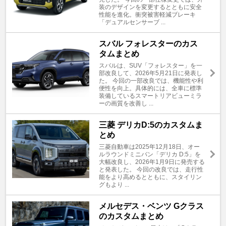
装のデザインを変更するとともに安全
性能を進化。衝突被害軽減ブレーキ
「デュアルセンサーブ ...
スバル フォレスターのカス
タムまとめ
スバルは、SUV「フォレスター」を一
部改良して、2026年5月21日に発表し
た。 今回の一部改良では、機能性や利
便性を向上。具体的には、全車に標準
装備しているスマートリアビューミラ
ーの画質を改善し ...
三菱 デリカD:5のカスタムま
とめ
三菱自動車は2025年12月18日、オー
ルラウンドミニバン「デリカ D:5」を
大幅改良し、2026年1月9日に発売する
と発表した。 今回の改良では、走行性
能をより高めるとともに、スタイリン
グもより ...
メルセデス・ベンツ Gクラス
のカスタムまとめ