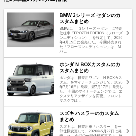
BMW 3シリーズ セダンのカ
スタムまとめ
BMWは、「3シリーズ セダン」に特別
仕様車「FROZEN EDITION（フローズ
ンエディション）」を設定して、2026
年4月15日に発売した。 今回発売され
た「フローズンエディション」は、M
パ ...
ホンダ N-BOXカスタムのカ
スタムまとめ
ホンダは、軽乗用ワゴン「N-BOXカス
タム」をマイナーチェンジして、2026
年7月16日に発表、翌7月17日に発売し
た。 今回のマイナーチェンジでは、エ
クステリアデザインを変更。フロント
マスクでは ...
スズキ ハスラーのカスタム
まとめ
スズキは、軽乗用車「ハスラー」を一
部仕様変更して、2026年5月27日に発
売した。 今回の一部仕様変更では、外