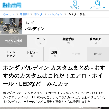
ログイン
メニュー
みんカラ
車種別
ホンダ
パルディン
カスタム情報
ホンダ
パルディン
パーツ
整備手帳
愛車紹介
カスタム情報
(1)
(9)
(9)
モデル
レビュー
燃費
中古車
すべて
トップ
(1)
(0)
ホンダ パルディン カスタムまとめ - おす
すめのカスタムはこれだ！エアロ・ホイ
ール・LEDなど｜みんカラ
ホンダ パルディン をカスタムしてカーライフを充実させませんか？おすすめ
のエアロ、ホイール、LEDやかっこいいカスタムカーなど、思わず試したくな
るパルディンオーナーのカスタム実例を画像とともに厳選しました！