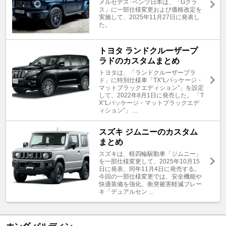
メルセデス･ベンツ日本は、「Gクラ
ス」に一部仕様変更および価格改定を
実施して、2025年11月27日に発表し
た。
トヨタ ランドクルーザープ
ラドのカスタムまとめ
トヨタは、「ランドクルーザープラ
ド」に特別仕様車「TX“Lパッケージ・
マットブラックエディション”」を設定
して、2022年8月1日に発売した。 「T
X“Lパッケージ・マットブラックエデ
ィション”」 ...
スズキ ジムニーのカスタム
まとめ
スズキは、軽四輪駆動車「ジムニー」
を一部仕様変更して、2025年10月15
日に発表、同年11月4日に発売する。
今回の一部仕様変更では、安全機能や
快適装備を強化。衝突被害軽減ブレー
キ「デュアルセン ...