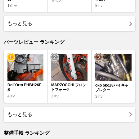
10
PV
18
8
PV
PV
もっと見る
パーツレビュー ランキング
Dell'Orto PHBH26F
MARZOCCHI フロン
oko oko28パイキャ
S
トフォーク
ブレター
4
3
3
PV
PV
PV
もっと見る
整備手帳 ランキング