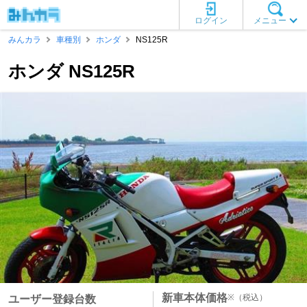
ログイン
メニュー
みんカラ
車種別
ホンダ
NS125R
ホンダ NS125R
新車本体価格
※
（税込）
ユーザー登録台数