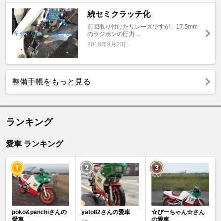
続セミクラッチ化
前回取り付けたリレーズですが、17.5mm
のラジポンの圧力 ...
2018年9月23日
整備手帳をもっと見る
ランキング
愛車 ランキング
poko&panchiさんの
yato82さんの愛車
☆ぴーちゃん☆さん
愛車
の愛車