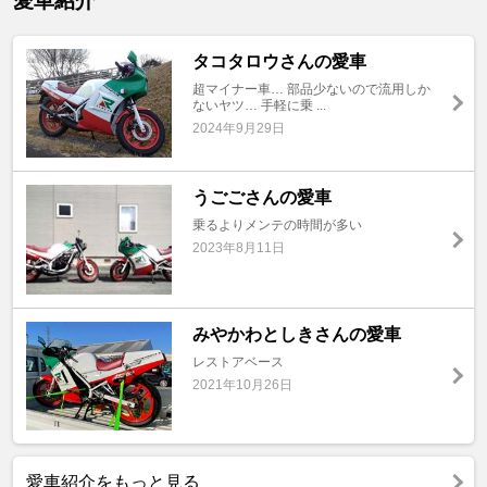
愛車紹介
タコタロウさんの愛車
超マイナー車… 部品少ないので流用しか
ないヤツ… 手軽に乗 ...
2024年9月29日
うごごさんの愛車
乗るよりメンテの時間が多い
2023年8月11日
みやかわとしきさんの愛車
レストアベース
2021年10月26日
愛車紹介をもっと見る