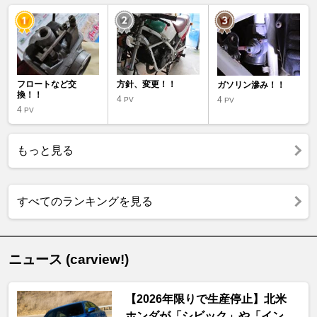
フロートなど交
方針、変更！！
ガソリン滲み！！
換！！
4
4
PV
PV
4
PV
もっと見る
すべてのランキングを見る
ニュース (carview!)
【2026年限りで生産停止】北米
ホンダが「シビック」や「イン