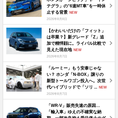
テグラ」の“6速MT車”を一時休
止する背景
NEW
2026年8月8日
【かわいいだけの「フィット」
は卒業？】新グレード「Z」追
加で精悍顔に。ライバル比較で
見えた現在地
NEW
2026年8月7日
「ルーミー」もう安泰じゃな
い？ ホンダ「N-BOX」譲りの
新型トールワゴン投入へ。次世
代ハイブリッドで「ソリ ...
NEW
2026年8月7日
「WR-V」販売失速の原因…
「輸入車」ゆえの不確実な納