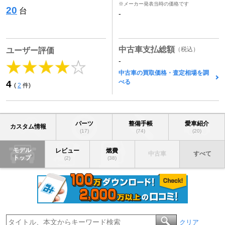
※メーカー発表当時の価格です
20
台
-
中古車支払総額
（税込）
ユーザー評価
-
中古車の買取価格・査定相場を調
べる
4
(
2
件)
パーツ
整備手帳
愛車紹介
カスタム情報
(17)
(74)
(20)
モデル
レビュー
燃費
中古車
すべて
トップ
(2)
(38)
クリア