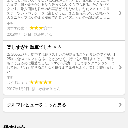
よっぽどの思い入れがないと維持ができないし、性能面で言えばそ
こまで手間と金をかけるなら替わりはいくらでもある、そんなバイ
クです。希少価値も往年の名車ほどでもないし。ただ２ｓｔ１２５
スポーツいうパッケージは楽しかった。また当時乗っていた軽バン
のミニキャブにそのまま積載できるサイズだったのも魅力の１つ ...
不明
おすすめ度 ：
2018年7月14日 - 絡繰屋 さん
楽しすぎた単車でした＾＾
2st250ccだと、街中では結構ストレスが溜まることが多いのですが、1
25ccではストレスになることが少なく、街中を小気味よくそして気持
ちよく走るのは最適でした。2stで22馬力、そしてホンダエンジン、そ
して音、どれも飽きることなく最後まで気持ちよく、楽しく乗れまし
た。
不明
おすすめ度 ：
2017年4月9日 - ぽっかぽかＲ さん
クルマレビューをもっと見る