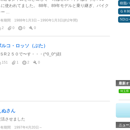
樹脂
スに使われてました。 88年、89年モデルと乗り継ぎ、バイク
ＧＲ8
ー ...
NDロ
所有期間
1988年1月3日～1990年1月3日(約2年間)
2
0
0
0
ポルコ・ロッソ（ぶた）
NＳR２５０で〜す・・・(^0_0^)顔
151
1
2
0
最新オ
埼玉県
えぬさん
復活させました
ニュー
所有期間
1997年4月20日～