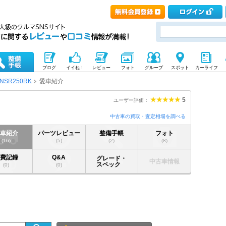
ブログ
イイね！
レビュー
フォト
グループ
スポット
カーライフ
NSR250RK
愛車紹介
5
ユーザー評価：
中古車の買取・査定相場を調べる
愛車紹介
パーツレビュー
整備手帳
フォト
(16)
(5)
(2)
(8)
燃費記録
Q&A
グレード・
中古車情報
スペック
(0)
(0)