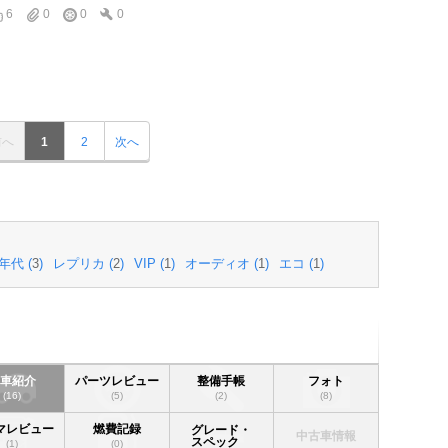
6
0
0
0
前へ
1
2
次へ
年代 (
3
)
レプリカ (
2
)
VIP (
1
)
オーディオ (
1
)
エコ (
1
)
愛車紹介
パーツレビュー
整備手帳
フォト
(16)
(5)
(2)
(8)
マレビュー
燃費記録
グレード・
中古車情報
スペック
(1)
(0)