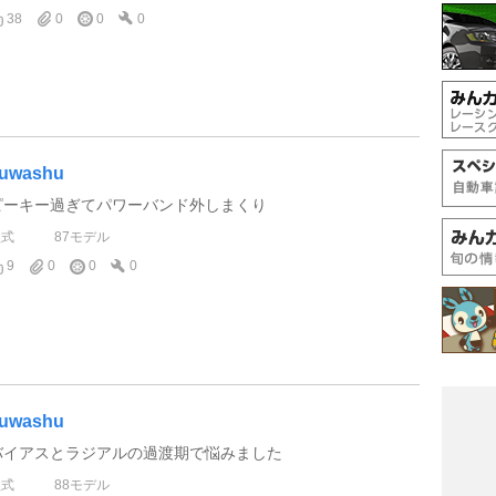
38
0
0
0
uwashu
ピーキー過ぎてパワーバンド外しまくり
型式
87モデル
9
0
0
0
uwashu
バイアスとラジアルの過渡期で悩みました
型式
88モデル