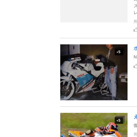
レ
5
+
5
+