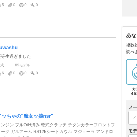
5
0
0
0
あな
複数
uwashu
調べ
優等生過ぎました
型式
89モデル
6
0
0
0
メー
イッちゃの"魔女ッ娘nsr"
エンジン フルO/H済み 乾式クラッチ チタンカラーフロントフ
モデ
ォーク ガルアーム RS125シートカウル マジョーラ アンドロ