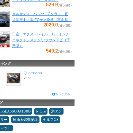
529.9
万円
(税込)
メルセデス・ベンツ Gクラス 正
規認定中古車/EQケア継承（富山県）
2020.0
万円
(税込)
日産 エクストレイル 12.3インチ
コネクトシステム/アラウンドビ（千
葉県）
549.2
万円
(税込)
ンキング
Queroseno
2 PV
もっと見る
グ
umGLASSCOAT3000
N-One
満タン
ュラー
給油＆燃費記録
セルフGS
アマット