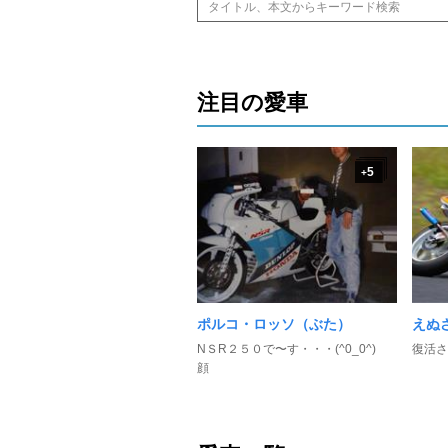
注目の愛車
5
+
ポルコ・ロッソ（ぶた）
えぬ
NＳR２５０で〜す・・・(^0_0^)
復活さ
顔