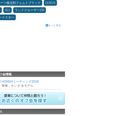
パーツ復活剤フェムトブラック
LEXUS
6
JG1
ランドクルーザー250
ードスター
もっと見る
フ会情報
HONDAミーティング2026
車種：ホンダ 全モデル
ス