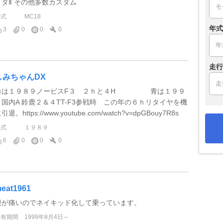
メダⅡ その他多数カスタム
型式
MC18
年式
3
0
0
0
走行
しみちゃんDX
白は１９８９ノービスF３ ２ｈと４H 青は１９９
０国内A 鈴鹿２＆４TT-F3参戦時 この年の６ｈリタイヤを機
引退。https://www.youtube.com/watch?v=dpGBouy7R8s
型式
１９８９
6
0
0
0
eat1961
腰が痛いのでネイキッド化して乗っています。
所有期間
1999年8月4日～