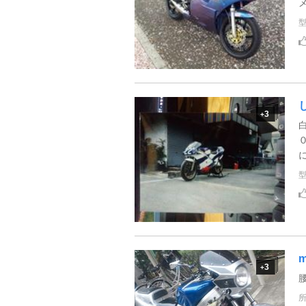
3
+
に
m
3
+