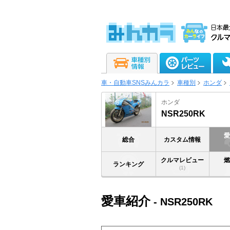
車・自動車SNSみんカラ
車種別
ホンダ
ホンダ
NSR250RK
総合
カスタム情報
クルマレビュー
ランキング
(1)
愛車紹介
- NSR250RK