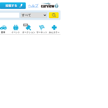
ヘルプ
愛車
イベント
オークション
サーキット
みんカラ＋