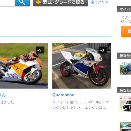
全てクリア
マイペ
ログ
様々
5
3
+
+
最近見
あなた
さん
Queroseno
せました
リフォーム途中。。。 MC18を28エ
ンジンにしました。 エンジンは ...