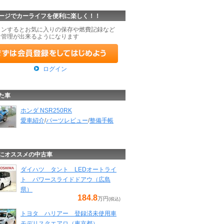
ージでカーライフを便利に楽しく！！
インするとお気に入りの保存や燃費記録など
な管理が出来るようになります
ログイン
た車
ホンダ NSR250RK
愛車紹介
/
パーツレビュー
/
整備手帳
にオススメの中古車
ダイハツ タント LEDオートライ
ト パワースライドドアウ（広島
県）
184.8
万円
(税込)
トヨタ ハリアー 登録済未使用車
モデリスタエアロ（東京都）