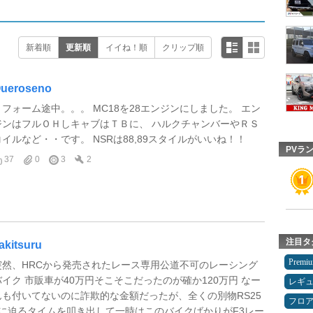
新着順
更新順
イイね！順
クリップ順
ueroseno
リフォーム途中。。。 MC18を28エンジンにしました。 エン
ジンはフルＯＨしキャブはＴＢに、 ハルクチャンバーやＲＳ
コイルなど・・です。 NSRは88,89スタイルがいいね！！
PVラ
37
0
3
2
注目タ
akitsuru
Premi
突然、HRCから発売されたレース専用公道不可のレーシング
バイク 市販車が40万円そこそこだったのが確か120万円 なー
レギ
んも付いてないのに詐欺的な金額だったが、全くの別物RS25
フロ
0に迫るタイムを叩き出して一時はこのバイクばかりがF3レー