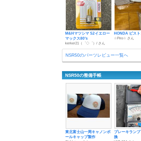
M&Hマツシマ S2イエロー
HONDA ピス
マックス80’s
☆Piro☆ さん
kerker21（゜◇゜）/ さん
NSR50のパーツレビュー一覧へ
NSR50の整備手帳
東北富士山一周キャノンボ
ブレーキランプ
ールキャップ製作
換