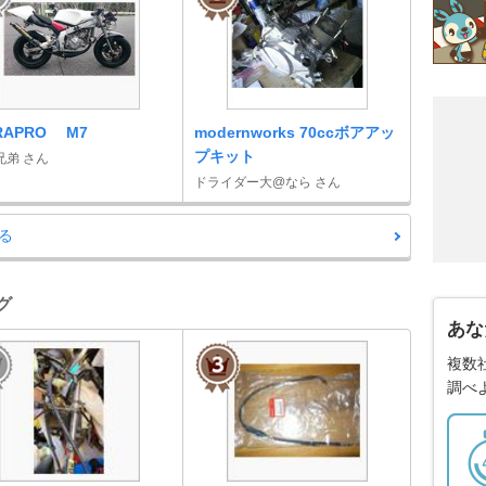
RAPRO M7
modernworks 70ccボアアッ
プキット
兄弟 さん
ドライダー大@なら さん
る
グ
あな
複数
調べ