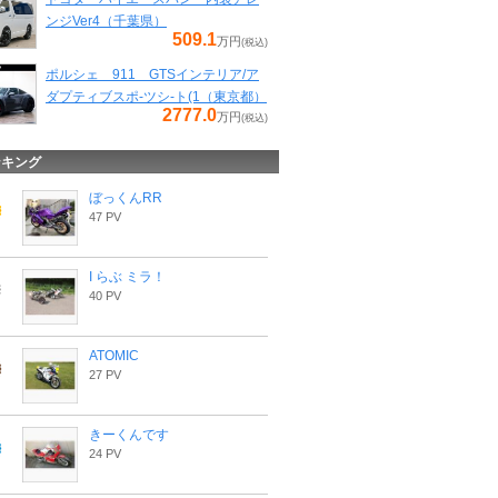
ンジVer4（千葉県）
509.1
万円
(税込)
ポルシェ 911 GTSインテリア/ア
ダプティブスポ-ツシ-ト(1（東京都）
2777.0
万円
(税込)
ンキング
ぼっくんRR
47 PV
I らぶ ミラ！
40 PV
ATOMIC
27 PV
きーくんです
24 PV