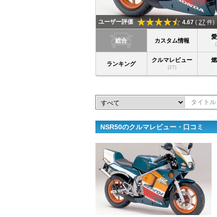
ユーザー評価
4.67
(
27
件)
総合
カスタム情報
クルマレビュー
ランキング
(27)
NSR50のクルマレビュー・口コミ