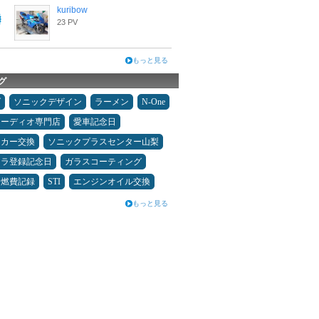
kuribow
23 PV
もっと見る
グ
ダ
ソニックデザイン
ラーメン
N-One
オーディオ専門店
愛車記念日
ーカー交換
ソニックプラスセンター山梨
カラ登録記念日
ガラスコーティング
＆燃費記録
STI
エンジンオイル交換
もっと見る