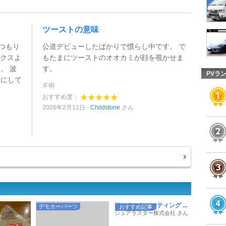
ツーストの意味
つもり
公道デビューしたばかりで慣らし中です。 で
ックスよ
もたまにツーストのオオカミが顔を覗かせま
。 波
す。
PVラ
虜にして
不明
おすすめ度：
2026年2月11日
Childstone
さん
ワックスやコーティング ...
デモカーパーツ
おすすめ記事
シュアラスター株式会社 さん