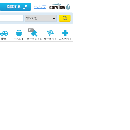
ヘルプ
愛車
イベント
オークション
サーキット
みんカラ＋