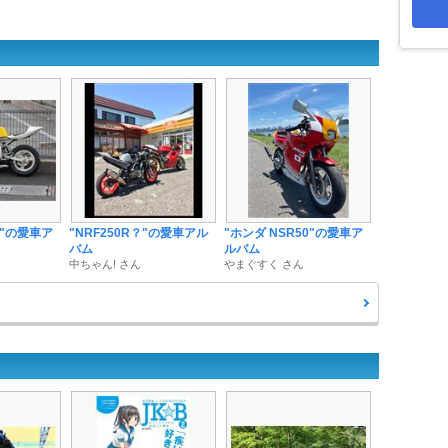
0"の愛車ア
"NRF250R？"の愛車アル
"ホンダ NSR50"の愛車ア
バム
ルバム
中ちゃん! さん
やまぐすく さん