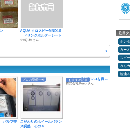
トン
AQUA クロスビーMND1S
注目タ
ドリンクホルダーシート
☆AQUA さん
ホン
カー
スピ
みん
給油
ハイエンドドラレコを再 ...
プロの整備手帳
おすすめ記事
株式会社iKeep さん
 バルブ交
こだわりのホイールバラン
ス調整 その４