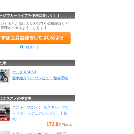
ージでカーライフを便利に楽しく！！
インするとお気に入りの保存や燃費記録など
な管理が出来るようになります
ログイン
た車
ホンダ NSR50
愛車紹介
/
パーツレビュー
/
整備手帳
にオススメの中古車
スズキ ワゴンR スズキセーフテ
ィサポート/デュアルセンサ（千葉
県）
172.8
万円
(税込)
トヨタ ハイエースバン 内装アレ