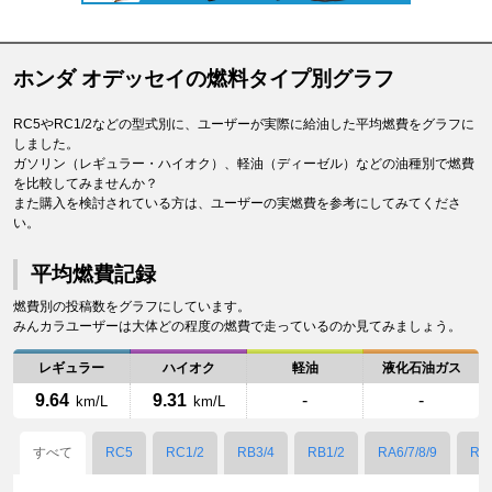
ホンダ オデッセイの燃料タイプ別グラフ
RC5やRC1/2などの型式別に、ユーザーが実際に給油した平均燃費をグラフに
しました。
ガソリン（レギュラー・ハイオク）、軽油（ディーゼル）などの油種別で燃費
を比較してみませんか？
また購入を検討されている方は、ユーザーの実燃費を参考にしてみてくださ
い。
平均燃費記録
燃費別の投稿数をグラフにしています。
みんカラユーザーは大体どの程度の燃費で走っているのか見てみましょう。
レギュラー
ハイオク
軽油
液化石油ガス
9.64
9.31
-
-
km/L
km/L
すべて
RC5
RC1/2
RB3/4
RB1/2
RA6/7/8/9
RA1