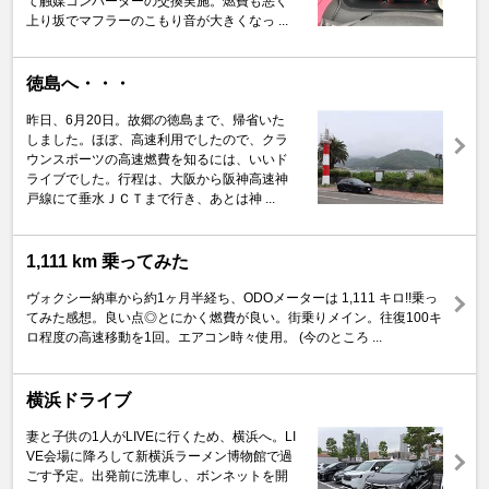
て触媒コンバーターの交換実施。燃費も悪く
上り坂でマフラーのこもり音が大きくなっ ...
徳島へ・・・
昨日、6月20日。故郷の徳島まで、帰省いた
しました。ほぼ、高速利用でしたので、クラ
ウンスポーツの高速燃費を知るには、いいド
ライブでした。行程は、大阪から阪神高速神
戸線にて垂水ＪＣＴまで行き、あとは神 ...
1,111 km 乗ってみた
ヴォクシー納車から約1ヶ月半経ち、ODOメーターは 1,111 キロ!!乗っ
てみた感想。良い点◎とにかく燃費が良い。街乗りメイン。往復100キ
ロ程度の高速移動を1回。エアコン時々使用。 (今のところ ...
横浜ドライブ
妻と子供の1人がLIVEに行くため、横浜へ。LI
VE会場に降ろして新横浜ラーメン博物館で過
ごす予定。出発前に洗車し、ボンネットを開