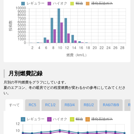
月別燃費記録
月別の平均燃費をグラフにしています。
夏のエアコン、冬の暖房でどの程度燃費が変わるかの参考にしてみてくださ
い。
すべて
RC5
RC1/2
RB3/4
RB1/2
RA6/7/8/9
RA1