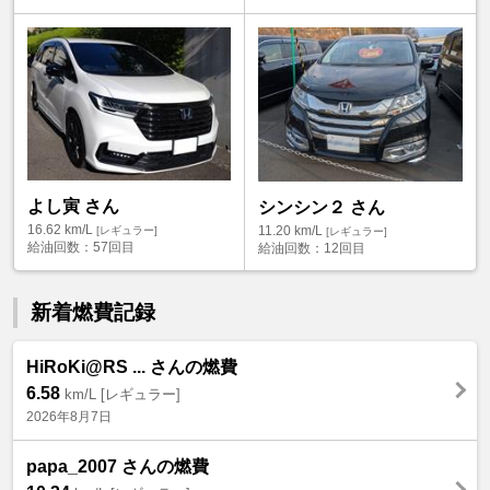
よし寅 さん
シンシン２ さん
16.62
km/L
11.20
km/L
[レギュラー]
[レギュラー]
給油回数：
57回目
給油回数：
12回目
新着燃費記録
HiRoKi@RS ... さんの燃費
6.58
km/L [レギュラー]
2026年8月7日
papa_2007 さんの燃費