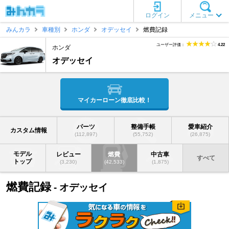
ログイン
メニュー
みんカラ
車種別
ホンダ
オデッセイ
燃費記録
ユーザー評価：
4.22
ホンダ
オデッセイ
マイカーローン徹底比較！
パーツ
整備手帳
愛車紹介
カスタム情報
(112,897)
(55,752)
(26,875)
モデル
レビュー
燃費
中古車
すべて
トップ
(3,230)
(42,533)
(1,875)
燃費記録
- オデッセイ