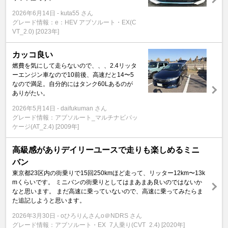
2026年6月14日
kuta55 さん
グレード情報：e：HEV アブソルート・EX(C
VT_2.0) [2023年]
カッコ良い
燃費を気にして走らないので、、、2.4リッタ
ーエンジン車なので10前後、高速だと14〜5
なので満足。自分的にはタンク60Lあるのが
ありがたい。
2026年5月14日
daifukuman さん
グレード情報：アブソルート_マルチナビパッ
ケージ(AT_2.4) [2009年]
高級感がありデイリーユースで走りも楽しめるミニ
バン
東京都23区内の街乗りで15回250kmほど走って、リッター12km〜13k
mくらいです。 ミニバンの街乗りとしてはまあまあ良いのではないか
なと思います。 まだ高速に乗っていないので、高速に乗ってみたらま
た追記しようと思います。
2026年3月30日
oひろりんさんo＠NDRS さん
グレード情報：アブソルート・EX_7人乗り(CVT_2.4) [2020年]