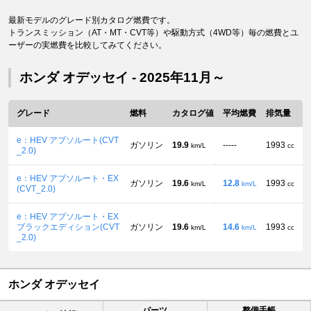
最新モデルのグレード別カタログ燃費です。
トランスミッション（AT・MT・CVT等）や駆動方式（4WD等）毎の燃費とユ
ーザーの実燃費を比較してみてください。
ホンダ オデッセイ - 2025年11月～
グレード
燃料
カタログ値
平均燃費
排気量
e：HEV アブソルート(CVT
ガソリン
19.9
-----
1993
km/L
cc
_2.0)
e：HEV アブソルート・EX
ガソリン
19.6
12.8
1993
km/L
km/L
cc
(CVT_2.0)
e：HEV アブソルート・EX
ブラックエディション(CVT
ガソリン
19.6
14.6
1993
km/L
km/L
cc
_2.0)
ホンダ オデッセイ
パーツ
整備手帳