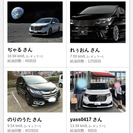
ぢゃる さん
れぅおん さん
16.94
km/L
7.00
km/L
[レギュラー]
[レギュラー]
給油回数：
66回目
給油回数：
125回目
のりのうた さん
yass0417 さん
9.54
km/L
13.39
km/L
[レギュラー]
[レギュラー]
給油回数：
602回目
給油回数：
9回目