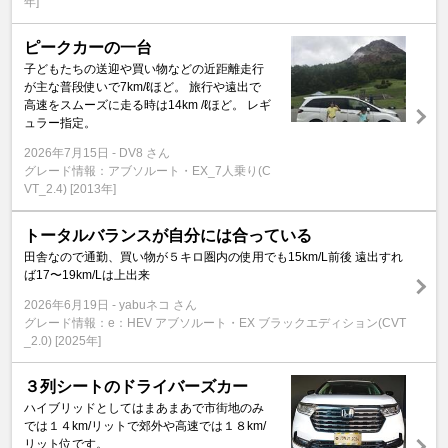
年]
ピークカーの一台
子どもたちの送迎や買い物などの近距離走行
が主な普段使いで7km/ℓほど。 旅行や遠出で
高速をスムーズに走る時は14km /ℓほど。 レギ
ュラー指定。
2026年7月15日
DV8 さん
グレード情報：アブソルート・EX_7人乗り(C
VT_2.4) [2013年]
トータルバランスが自分には合っている
田舎なので通勤、買い物が５キロ圏内の使用でも15km/L前後 遠出すれ
ば17〜19km/Lは上出来
2026年6月19日
yabuネコ さん
グレード情報：e：HEV アブソルート・EX ブラックエディション(CVT
_2.0) [2025年]
３列シートのドライバーズカー
ハイブリッドとしてはまあまあで市街地のみ
では１４km/リットで郊外や高速では１８km/
リット位です。