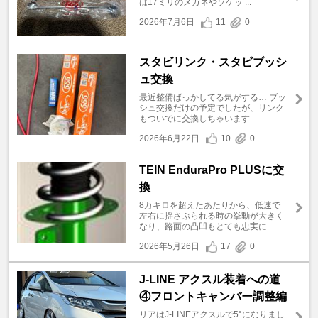
は17ミリのメガネやソケッ ...
2026年7月6日
11
0
スタビリンク・スタビブッシ
ュ交換
最近整備ばっかしてる気がする… ブッ
シュ交換だけの予定でしたが、リンク
もついでに交換しちゃいます ...
2026年6月22日
10
0
TEIN EnduraPro PLUSに交
換
8万キロを超えたあたりから、低速で
左右に揺さぶられる時の挙動が大きく
なり、路面の凸凹もとても忠実に ...
2026年5月26日
17
0
J-LINE アクスル装着への道
④フロントキャンバー調整編
リアはJ-LINEアクスルで5°になりまし