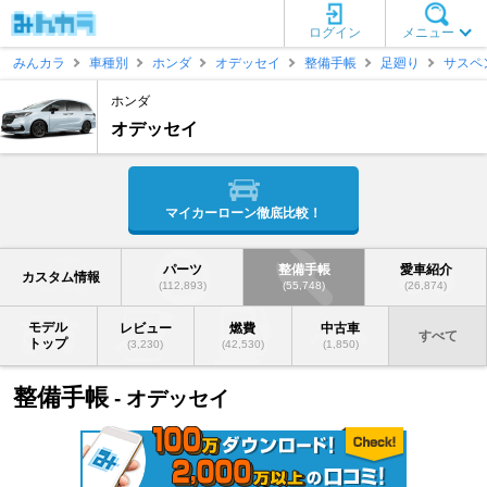
ログイン
メニュー
みんカラ
車種別
ホンダ
オデッセイ
整備手帳
足廻り
サスペ
ホンダ
オデッセイ
マイカーローン徹底比較！
パーツ
整備手帳
愛車紹介
カスタム情報
(112,893)
(55,748)
(26,874)
モデル
レビュー
燃費
中古車
すべて
トップ
(3,230)
(42,530)
(1,850)
整備手帳
- オデッセイ