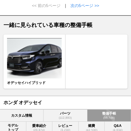
<< 前の5ページ
｜
次の5ページ >>
一緒に見られている車種の整備手帳
オデッセイハイブリッド
ホンダ オデッセイ
パーツ
整備手帳
カスタム情報
(112,893)
(55,748)
モデル
愛車紹介
レビュー
燃費
Q&A
トップ
(26,874)
(3,230)
(42,530)
(4,634)