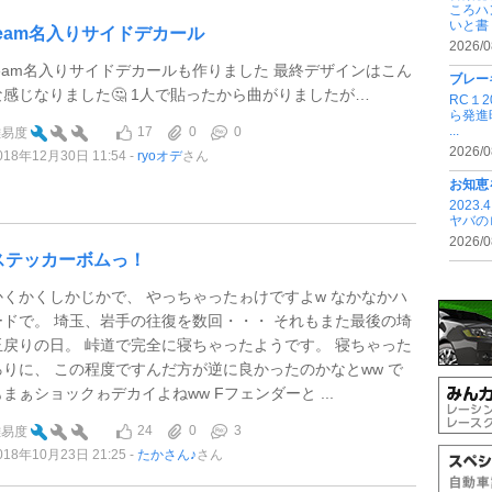
ころハ
いと書 .
team名入りサイドデカール
2026/0
team名入りサイドデカールも作りました 最終デザインはこん
ブレー
な感じなりました🤔 1人で貼ったから曲がりましたが…
RC１
ら発進
...
17
0
0
難易度
2026/0
018年12月30日 11:54
ryoオデ
さん
お知恵
202
ヤバの
2026/0
ステッカーボムっ！
かくかくしかじかで、 やっちゃったゎけですよw なかなかハ
ードで。 埼玉、岩手の往復を数回・・・ それもまた最後の埼
玉戻りの日。 峠道で完全に寝ちゃったようです。 寝ちゃった
ゎりに、 この程度ですんだ方が逆に良かったのかなとww で
もまぁショックゎデカイよねww Fフェンダーと ...
24
0
3
難易度
018年10月23日 21:25
たかさん♪
さん