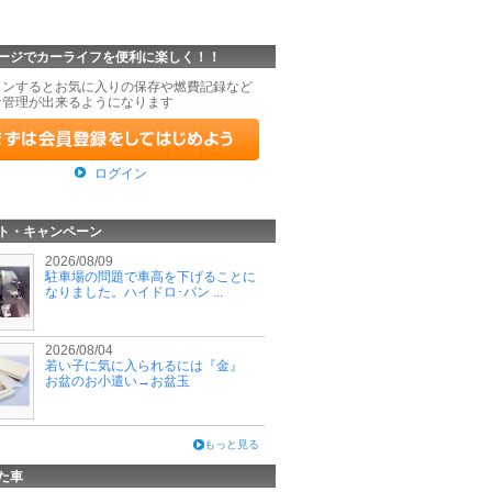
ージでカーライフを便利に楽しく！！
インするとお気に入りの保存や燃費記録など
な管理が出来るようになります
ログイン
ト・キャンペーン
2026/08/09
駐車場の問題で車高を下げることに
なりました。ハイドロ･バン ...
2026/08/04
若い子に気に入られるには『金』
お盆のお小遣い→お盆玉
もっと見る
た車