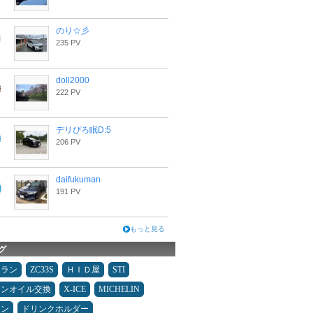
のり☆彡
235 PV
doll2000
222 PV
デリぴろ眠D:5
206 PV
daifukuman
191 PV
もっと見る
グ
ュラン
ZC33S
ＨＩＤ屋
STI
ジンオイル交換
X-ICE
MICHELIN
メン
ドリンクホルダー