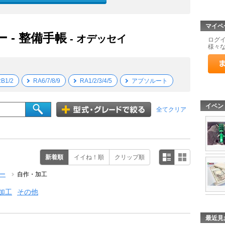
マイペ
 - 整備手帳
- オデッセイ
ログ
様々
B1/2
RA6/7/8/9
RA1/2/3/4/5
アブソルート
イベン
全てクリア
新着順
イイね！順
クリップ順
ー
自作・加工
加工
その他
最近見