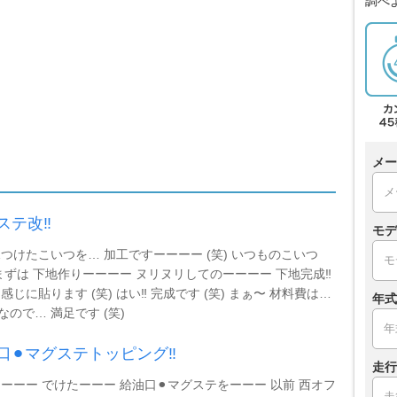
調べ
メー
ステ改‼️
モデ
つけたこいつを… 加工ですーーーー (笑) いつものこいつ
まずは 下地作りーーーー ヌリヌリしてのーーーー 下地完成‼️
感じに貼ります (笑) はい‼️ 完成です (笑) まぁ〜 材料費は…
年式
円なので… 満足です (笑)
口⚫︎マグステトッピング‼️
走行
ーーー でけたーーー 給油口⚫︎マグステをーーー 以前 西オフ