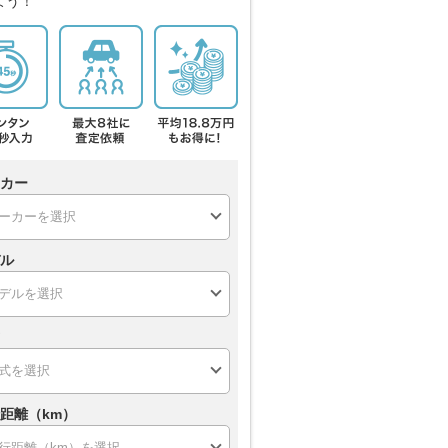
よう！
カー
ル
距離（km）