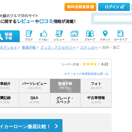
ブログ
イイね！
レビュー
フォト
グループ
スポット
カーライフ
オデッセイ
整備手帳
グッズ・アクセサリー
ステッカー
自作・加工
4.22
ユーザー評価：
オデッセイの車買取相場を調べる
愛車紹介
パーツレビュー
整備手帳
フォト
26,878)
(112,913)
(55,761)
(49,307)
燃費記録
Q&A
中古車情報
グレード・
スペック
42,553)
(4,635)
(1,855)
イカーローン徹底比較！