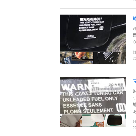
Ｏ
2
地
2