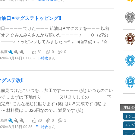
給油口⚫︎マグステトッピング‼️
昨日ーーーー でけたーーー 給油口⚫︎マグステをーーー 以前
西オフで みんみんさんから頂いたーーーー ♪───Ｏ（≧∇≦）
────♪ トッピングしてみました ☆*:.｡. o(≧▽≦)o .｡.:*☆
81
0
0
難易度
020年8月14日 07:08
FL-特攻
さん
マグステ改‼️
以前見つけたこいつを… 加工ですーーーー (笑) いつものこい
つで… まずは 下地作りーーーー ヌリヌリしてのーーーー 下
完成‼️ こんな感じに貼ります (笑) はい‼️ 完成です (笑) ま
注目タ
ぁ〜 材料費は… 326円なので… 満足です (笑)
ミシ
80
0
1
難易度
エン
020年8月13日 09:35
FL-特攻
さん
ラー