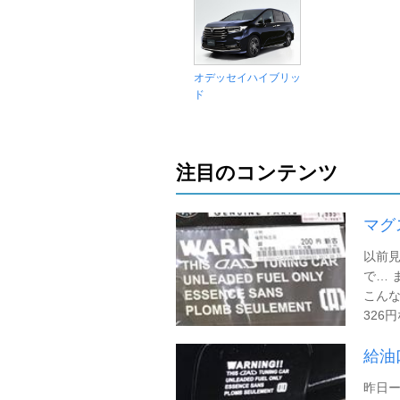
オデッセイハイブリッ
ド
注目のコンテンツ
マグ
以前見
で… 
こんな
326
給油
昨日ー