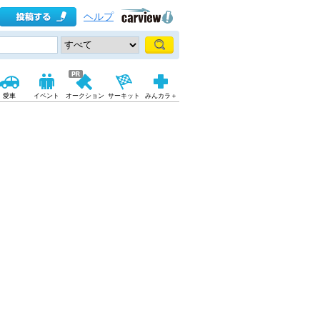
ヘルプ
愛車
イベント
オークション
サーキット
みんカラ＋