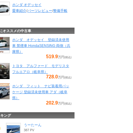
ホンダ オデッセイ
愛車紹介
/
パーツレビュー
/
整備手帳
にオススメの中古車
ホンダ オデッセイ 登録済未使用
車 禁煙車 HondaSENSING 両側（兵
庫県）
519.9
万円
(税込)
トヨタ アルファード モデリスタ
フルエアロ（岐阜県）
728.0
万円
(税込)
ホンダ フィット ナビ装着用パッ
ケージ 登録済未使用車 アダ（岐阜
県）
202.9
万円
(税込)
ンキング
うーたーん
387 PV