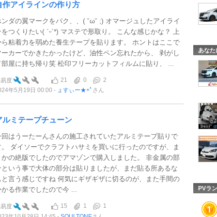
自作アイラインの作り方
ホンダの翼マークをパク、、( ˘ω˘ ;) オマージュしたアイライ
ンをつくりたい( ˊᵕˋ*) マステで形取り。 こんな感じかな？ 上
から粘着力を弱めた養生テープを貼ります。 ホントはここで
あなた
マーカーでかきたかったけど、油性ペン忘れたから、 剥がし
て部屋に持ち帰り笑 松印フリーカットフィルムに貼り、 ...
21
0
2
難易度
024年5月19日 00:00
ょすぃー★+ﾟ
さん
アルミテープチューン
今回はうーたーんさんの施工されていたアルミテープ貼りで
す。 ダイソーでクラフトハサミを買いに行ったのですが、ま
さかの絶版でしたのでアマゾンで購入しました。 非金属の部
分という事で大体の部分は貼りましたが、まだ貼る所あるな
ぁと言う感じですね 何気にギザギザに切るのが、また手間の
PVラ
かかる作業でしたので今 ...
15
1
1
難易度
023年10月28日 14:45
SOULTONE
さん