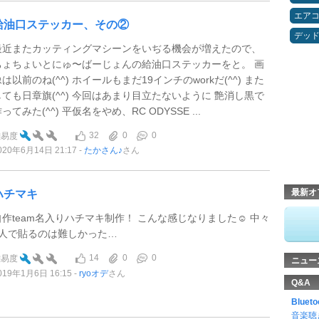
エア
給油口ステッカー、その②
デッ
最近またカッティングマシーンをいぢる機会が増えたので、
ちょちょいとにゅ〜ばーじょんの給油口ステッカーをと。 画
は以前のね(^^) ホイールもまだ19インチのworkだ(^^) また
しても日章旗(^^) 今回はあまり目立たないように 艶消し黒で
ってみた(^^) 平仮名をやめ、RC ODYSSE ...
32
0
0
難易度
020年6月14日 21:17
たかさん♪
さん
最新オ
ハチマキ
自作team名入りハチマキ制作！ こんな感じなりました☺️ 中々
1人で貼るのは難しかった…
14
0
0
難易度
ニュー
019年1月6日 16:15
ryoオデ
さん
Q&A
Blu
音楽聴