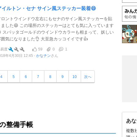
アイルトン・セナ サイン風ステッカー装着😄
フロントウインドウ左右にもセナのサイン風ステッカーを貼
りました😄 この場所のステッカーはとても気に入っています
😆 スパッタゴールドのウインドウカラーも相まって、妖しい
雰囲気になりました👌 大至急カッコイイです👍
59
0
1
難易度
018年4月30日 12:45
かなチン
さん
4
5
6
7
8
9
10
次へ
あな
の整備手帳
複数