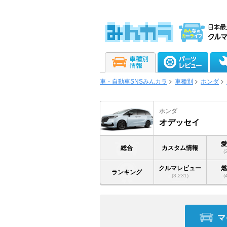
車・自動車SNSみんカラ
車種別
ホンダ
ホンダ
オデッセイ
総合
カスタム情報
(
クルマレビュー
ランキング
(3,231)
(
マ