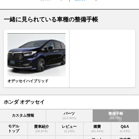
一緒に見られている車種の整備手帳
オデッセイハイブリッド
ホンダ オデッセイ
パーツ
整備手帳
カスタム情報
(112,903)
(55,755)
モデル
愛車紹介
レビュー
燃費
Q&A
トップ
(26,876)
(3,230)
(42,544)
(4,635)