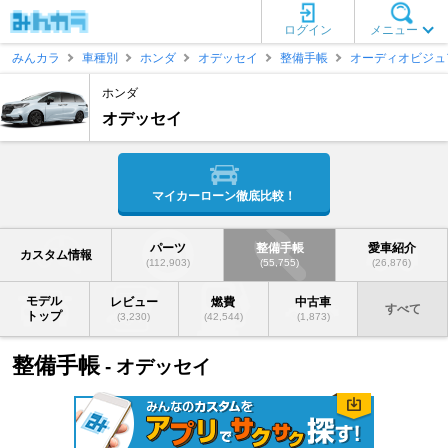
ログイン
メニュー
みんカラ
車種別
ホンダ
オデッセイ
整備手帳
オーディオビジュ
ホンダ
オデッセイ
マイカーローン徹底比較！
パーツ
整備手帳
愛車紹介
カスタム情報
(112,903)
(55,755)
(26,876)
モデル
レビュー
燃費
中古車
すべて
トップ
(3,230)
(42,544)
(1,873)
整備手帳
- オデッセイ