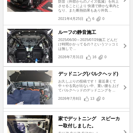
防音（外部からのノイズ低減）を向上
させることにより 快適で静かな車内と
なり、また断熱効果もあり外気 ...
2021年4月25日
6
0
ルーフの静音施工
2025/06/30～2025/07/29施工 どんだ
け時間かかってるの？というツッコミ
は無しで ...
2026年7月31日
16
0
デッドニング(バルクヘッド)
お久しぶりの投稿です！ 最近暑くて
中々やる気が出ない中、重い腰を上げ
てバルクヘッドのデッドニングを ...
2026年7月8日
13
0
家でデットニング スピーカ
ー取付しました。