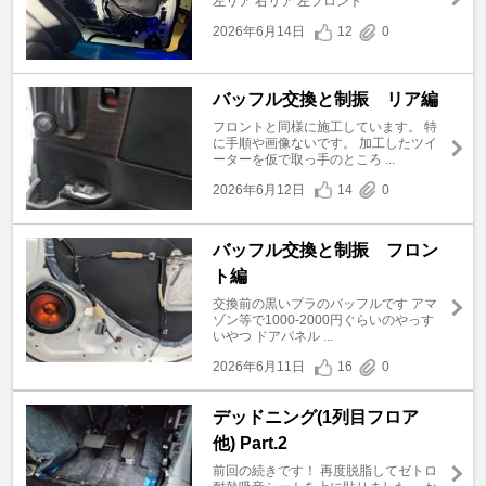
左リア 右リア 左フロント
2026年6月14日
12
0
バッフル交換と制振 リア編
フロントと同様に施工しています。 特
に手順や画像ないです。 加工したツイ
ーターを仮で取っ手のところ ...
2026年6月12日
14
0
バッフル交換と制振 フロン
ト編
交換前の黒いプラのバッフルです アマ
ゾン等で1000-2000円ぐらいのやっす
いやつ ドアパネル ...
2026年6月11日
16
0
デッドニング(1列目フロア
他) Part.2
前回の続きです！ 再度脱脂してゼトロ