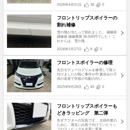
2026年4月21日
38
0
フロントリップスポイラーの
割れ補修
雪の塊が当たって割れました。 補修前
補修後 補修裏面 36,000円でした！ こ
れからは、雪の塊 ...
2026年3月27日
8
0
フロントスポイラーの修理
先日モデューログリルを修理して取り
付けましたが既に事件が🥹 夏休みの子
供の送迎で学校の勾配の付い ...
2025年9月28日
40
0
フロントリップスポイラーも
どきラッピング 第二弾
先ずアフターの写真です。 次回作業の
ために、過去に白黒で分けていたリッ
プのラッピングを全黒に変更 ...