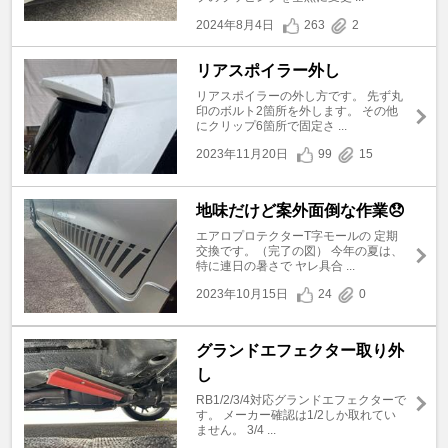
2024年8月4日
263
2
リアスポイラー外し
リアスポイラーの外し方です。 先ず丸
印のボルト2箇所を外します。 その他
にクリップ6箇所で固定さ ...
2023年11月20日
99
15
地味だけど案外面倒な作業😞
エアロプロテクターT字モールの 定期
交換です。（完了の図） 今年の夏は、
特に連日の暑さで ヤレ具合 ...
2023年10月15日
24
0
グランドエフェクター取り外
し
RB1/2/3/4対応グランドエフェクターで
す。 メーカー確認は1/2しか取れてい
ません。 3/4 ...