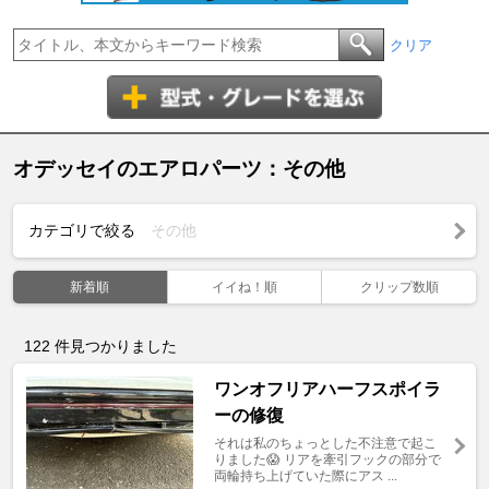
クリア
オデッセイのエアロパーツ：その他
カテゴリで絞る
その他
新着順
イイね！順
クリップ数順
122
件見つかりました
ワンオフリアハーフスポイラ
ーの修復
それは私のちょっとした不注意で起こ
りました😱 リアを牽引フックの部分で
両輪持ち上げていた際にアス ...