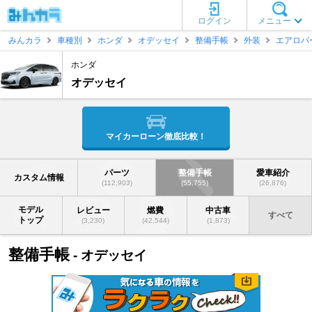
ログイン
メニュー
みんカラ
車種別
ホンダ
オデッセイ
整備手帳
外装
エアロパ
ホンダ
オデッセイ
マイカーローン徹底比較！
パーツ
整備手帳
愛車紹介
カスタム情報
(112,903)
(55,755)
(26,876)
モデル
レビュー
燃費
中古車
すべて
トップ
(3,230)
(42,544)
(1,873)
整備手帳
- オデッセイ