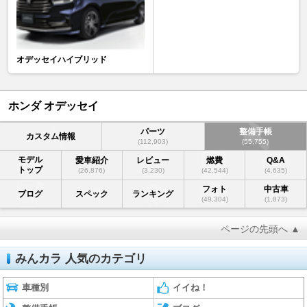
オデッセイハイブリッド
ホンダ オデッセイ
パーツ
整備手帳
カスタム情報
(112,903)
(55,755)
モデル
愛車紹介
レビュー
燃費
Q&A
トップ
(26,876)
(3,230)
(42,544)
(4,635)
フォト
中古車
ブログ
スペック
ランキング
(49,304)
(1,873)
ページの先頭へ ▲
みんカラ 人気のカテゴリ
車種別
イイね！