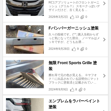
RC1アブソリュートのフロントガーニ
ッシュ（グリル？） スモークっぽいデ
ザインだけど、古く見える ...
2026年3月2日
13
0
Fバンパーガーニッシュ塗装
久々の投稿です。(^^; 購入当初からず
っと気になってた部分。 ノーマルはメ
ッキですが、どうもお洒 ...
2024年9月28日
9
0
無限 Front Sports Grille 塗
装
擦れ等で元の色が見える。 ※ヤフオ
ク！に出品されている説明分にマット
ブラックに塗装済と記載されてい ...
2024年9月9日
8
0
エンブレムをラバーペイント
塗装