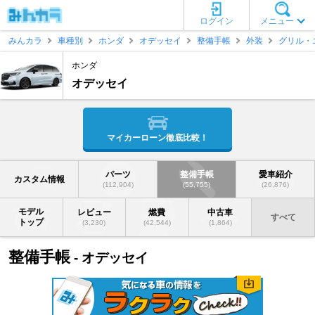
ログイン
メニュー
みんカラ
車種別
ホンダ
オデッセイ
整備手帳
外装
グリル・
ホンダ
オデッセイ
マイカーローン徹底比較！
パーツ
整備手帳
愛車紹介
カスタム情報
(112,904)
(55,755)
(26,876)
モデル
レビュー
燃費
中古車
すべて
トップ
(3,230)
(42,544)
(1,864)
整備手帳
- オデッセイ