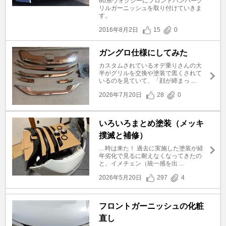
80系ヴォクシーにフロントバンパーグ
リルガーニッシュを取り付けていきま
す。
2016年8月2日
15
0
ガングロ仕様にしてみた
カスタムされているオデ乗りさんの大
半がグリルを交換や塗装で黒くされて
いるのを見ていて、「顔が締まっ ...
2026年7月20日
28
0
いろいろまとめ塗装（メッキ
撲滅と補修）
…時は来た！ 過去に実施した塗装が経
年劣化で見るに耐えなくなってきたの
と、イメチェン（統一感を出 ...
2026年5月20日
297
4
フロントガーニッシュの化粧
直し