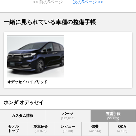
<< 前の5ページ
｜
次の5ページ >>
一緒に見られている車種の整備手帳
オデッセイハイブリッド
ホンダ オデッセイ
パーツ
整備手帳
カスタム情報
(112,904)
(55,755)
モデル
愛車紹介
レビュー
燃費
Q&A
トップ
(26,876)
(3,230)
(42,544)
(4,635)