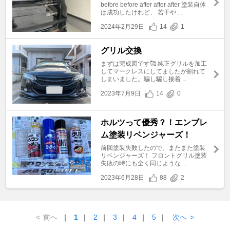
before before after after after 塗装自体
は成功したけれど、 若干や ...
2024年2月29日
14
1
グリル交換
まずは完成図です🥰 純正グリルを加工
してマークレスにしてましたが割れて
しまいました。騙し騙し接着 ...
2023年7月9日
14
0
ホルツって優秀？！エンブレ
ム塗装リベンジャーズ！
前回塗装失敗したので、またまた塗装
リベンジャーズ！ フロントグリル塗装
失敗の時にも全く同じような ...
2023年6月28日
88
2
<
前へ
｜
1
｜
2
｜
3
｜
4
｜
5
｜
次へ
>