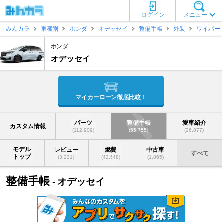
ログイン
メニュー
みんカラ
車種別
ホンダ
オデッセイ
整備手帳
外装
ワイパー
ホンダ
オデッセイ
マイカーローン徹底比較！
パーツ
整備手帳
愛車紹介
カスタム情報
(112,909)
(55,755)
(26,877)
モデル
レビュー
燃費
中古車
すべて
トップ
(3,231)
(42,548)
(1,865)
整備手帳
- オデッセイ