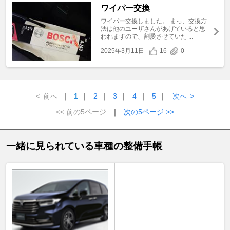
ワイパー交換
ワイパー交換しました。 まっ、交換方
法は他のユーザさんがあげていると思
われますので、割愛させていた ...
2025年3月11日
16
0
<
前へ
｜
1
｜
2
｜
3
｜
4
｜
5
｜
次へ
>
<< 前の5ページ
｜
次の5ページ >>
一緒に見られている車種の整備手帳