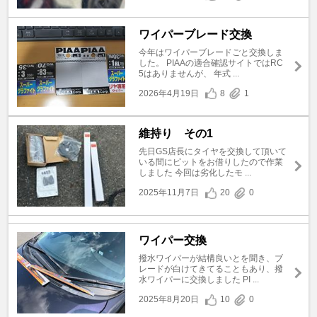
ワイパーブレード交換
今年はワイパーブレードごと交換しま
した。 PIAAの適合確認サイトではRC
5はありませんが、 年式 ...
2026年4月19日
8
1
維持り その1
先日GS店長にタイヤを交換して頂いて
いる間にピットをお借りしたので作業
しました 今回は劣化したモ ...
2025年11月7日
20
0
ワイパー交換
撥水ワイパーが結構良いとを聞き、ブ
レードが白けてきてることもあり、撥
水ワイパーに交換しました PI ...
2025年8月20日
10
0