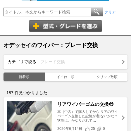
クリア
オデッセイのワイパー：ブレード交換
カテゴリで絞る
ブレード交換
新着順
イイね！順
クリップ数順
187
件見つかりました
リアワイパーゴムの交換😊
車（中古）で購入してから リアのワイ
パーゴム交換した記憶が🤔 ないかな？
状態は、かなりだれて ...
2026年6月14日
25
0