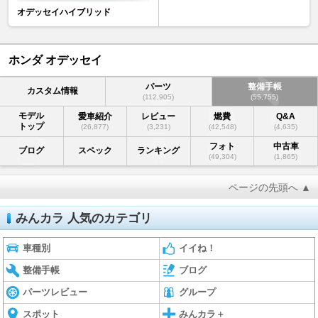
オデッセイハイブリッド
ホンダ オデッセイ
パーツ
整備手帳
カスタム情報
(112,905)
(55,755)
モデル
愛車紹介
レビュー
燃費
Q&A
トップ
(26,877)
(3,231)
(42,548)
(4,635)
フォト
中古車
ブログ
スペック
ランキング
(49,304)
(1,865)
ページの先頭へ ▲
みんカラ 人気のカテゴリ
車種別
イイね！
整備手帳
ブログ
パーツレビュー
グループ
スポット
みんカラ＋