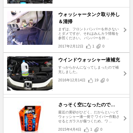
ウォッシャータンク取り外し
＆清掃
まずは、フロントバンパーを外さない
とダメですが、それはみんカラ情報を
参照ください。 バンパーを外 ...
2017年2月12日
1
0
ウインドウォッシャー液補充
すっからかんになってしまったので補
充しました。
2016年12月14日
19
0
さっそく空になったので…
最近の黄砂がひどく、だからといって
ウォッシャー液一発で ワイパー作動さ
せるとガラスが傷つくため、ワ ...
2015年4月4日
1
0