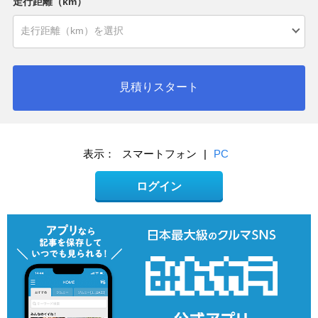
走行距離（km）
見積りスタート
表示：
スマートフォン
|
PC
ログイン