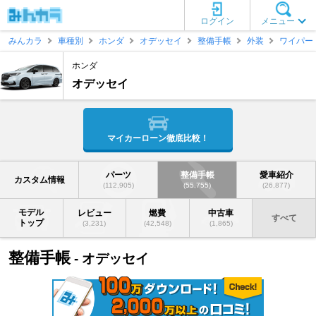
ログイン
メニュー
みんカラ
車種別
ホンダ
オデッセイ
整備手帳
外装
ワイパー
ホンダ
オデッセイ
マイカーローン徹底比較！
パーツ
整備手帳
愛車紹介
カスタム情報
(112,905)
(55,755)
(26,877)
モデル
レビュー
燃費
中古車
すべて
トップ
(3,231)
(42,548)
(1,865)
整備手帳
- オデッセイ