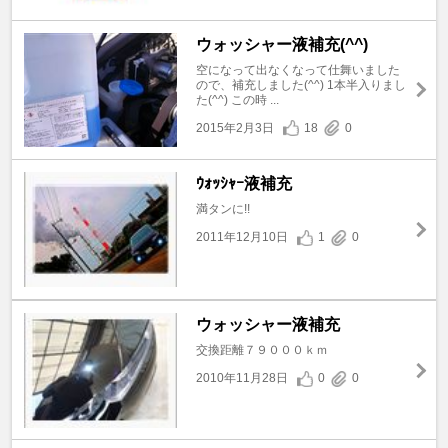
ウォッシャー液補充(^^)
空になって出なくなって仕舞いました
ので、補充しました(^^) 1本半入りまし
た(^^) この時 ...
2015年2月3日
18
0
ｳｫｯｼｬｰ液補充
満タンに!!
2011年12月10日
1
0
ウォッシャー液補充
交換距離７９０００ｋｍ
2010年11月28日
0
0