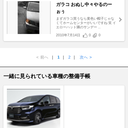
ガラコ おぬし中々やるのー
ぉぅ
まずガラコ買うなら黄色い帽子じゃな
くてホームセンターがいいですね 笑 イ
エローハット隣のサンデー ...
2010年7月14日
0
0
<
前へ
｜
1
｜
2
｜
次へ
>
一緒に見られている車種の整備手帳