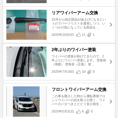
リアワイパーアーム交換
10月から純正部品が値上げになるとい
うのでパーツリストを凝視しつつ、い
くつかの気になっている部品を ...
2025年10月4日
11
1
2年ぶりのワイパー塗装
ワイパーの塗装が剥げてきたので、2
年ぶりにワイパー塗装します。 塗装前
（側面） 塗装前（正面） 使 ...
2025年7月18日
10
0
フロントワイパーアーム交換
この車を購入した時から運転席側フロ
ントワイパーの拭き取りが悪く、ワイ
パーのバタつきとビビリ音が発生 ...
2025年5月31日
6
0