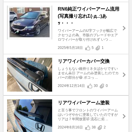
RN6純正ワイパーアーム流用
(写真撮り忘れΣ(◦д..:)あ
ｯ・・・
ワイパーアームのU字フックが幅広で
クセつよの為、市販のブレードやエア
ロワイパーが取り付けれず いつ ...
2025年5月18日
5
1
リアワイパーカバー交換
しょうもない維持りネタばかりですい
ません🙇🏻 アームのみ塗装したのでカ
バーの部分が😆 ポコっ ...
2024年12月14日
30
0
リアワイパーアーム塗装
と言う事でフロントのワイパーアーム
はいつぞやかに塗装していたのですが
リアは７年間放置🤣 流石に劣 ...
2024年8月16日
38
2