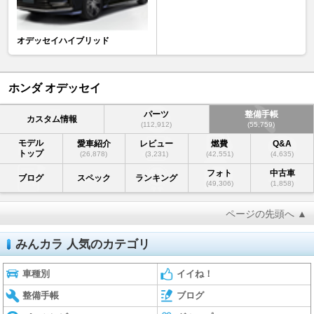
オデッセイハイブリッド
ホンダ オデッセイ
パーツ
整備手帳
カスタム情報
(112,912)
(55,759)
モデル
愛車紹介
レビュー
燃費
Q&A
トップ
(26,878)
(3,231)
(42,551)
(4,635)
フォト
中古車
ブログ
スペック
ランキング
(49,306)
(1,858)
ページの先頭へ ▲
みんカラ 人気のカテゴリ
車種別
イイね！
整備手帳
ブログ