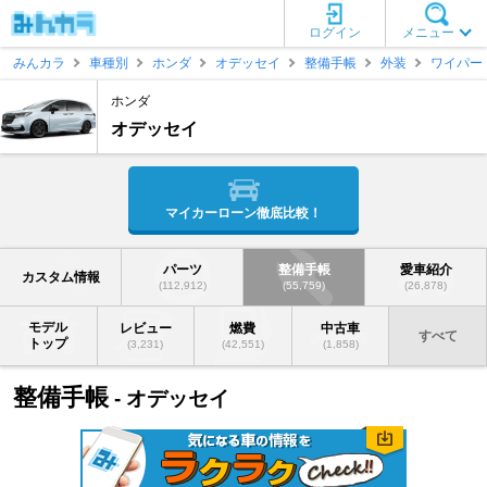
ログイン
メニュー
みんカラ
車種別
ホンダ
オデッセイ
整備手帳
外装
ワイパー
ホンダ
オデッセイ
マイカーローン徹底比較！
パーツ
整備手帳
愛車紹介
カスタム情報
(112,912)
(55,759)
(26,878)
モデル
レビュー
燃費
中古車
すべて
トップ
(3,231)
(42,551)
(1,858)
整備手帳
- オデッセイ