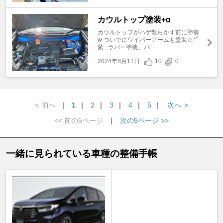
カウルトップ塗装+α
カウルトップがハゲ散らかす前に塗装
w ついでにワイパーアームも塗装✩.*˚
紫...ラバー塗装。パ ...
2024年8月11日
10
0
<
前へ
｜
1
｜
2
｜
3
｜
4
｜
5
｜
次へ
>
<< 前の5ページ
｜
次の5ページ >>
一緒に見られている車種の整備手帳