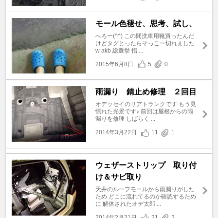
モール色褪せ、思考、試し、
へろー(^^) この間洗車用靴買ったんだ
けどタグとったらそっこー切れました
w akb 総選挙 指 ...
2015年6月8日
5
0
雨漏り 錆止め修理 ２回目
オデッセイのリアトランクです もう見
慣れた光景です♪ 前回は屋根からの雨
漏りを修理 しばらく ...
2014年3月22日
11
1
ウェザーストリップ 取り付
け＆サビ取り
天井のルーフモールから雨漏りがした
ため どこに流れてるのか確認するため
に 解体されたオデ太郎 ...
2014年2月21日
21
2