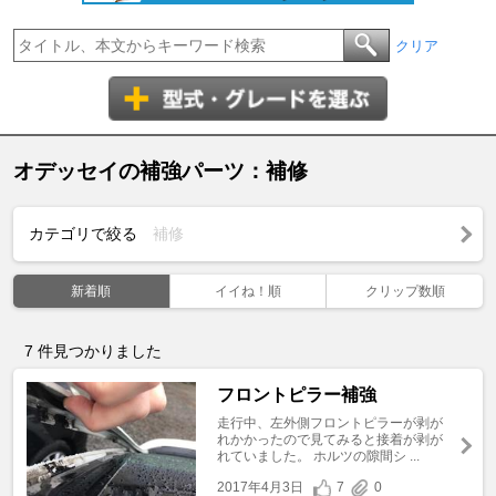
クリア
オデッセイの補強パーツ：補修
カテゴリで絞る
補修
新着順
イイね！順
クリップ数順
7
件見つかりました
フロントピラー補強
走行中、左外側フロントピラーが剥が
れかかったので見てみると接着が剥が
れていました。 ホルツの隙間シ ...
2017年4月3日
7
0