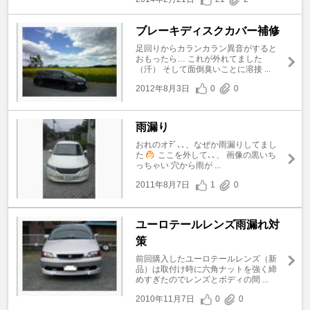
ブレーキディスクカバー補修
足回りからカランカラン異音がすると
おもったら… これが外れてました
（汗） そして面倒臭いことに溶接 ...
2012年8月3日
0
0
雨漏り
おれのオﾃﾞ､､、なぜか雨漏りしてまし
た
ここを外して､､、 画像の黒いち
っちゃい 穴から雨が ...
2011年8月7日
1
0
ユーロテールレンズ雨漏れ対
策
前回購入したユーロテールレンズ（新
品）は取付け時に六角ナットを強く締
めすぎたのでレンズとボディの間 ...
2010年11月7日
0
0