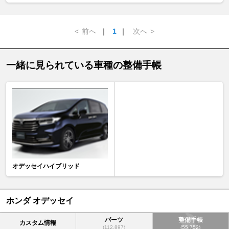
<
前へ
｜
1
｜
次へ
>
一緒に見られている車種の整備手帳
オデッセイハイブリッド
ホンダ オデッセイ
パーツ
整備手帳
カスタム情報
(112,897)
(55,752)