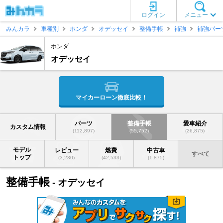
ログイン
メニュー
みんカラ
車種別
ホンダ
オデッセイ
整備手帳
補強
補強パー
ホンダ
オデッセイ
マイカーローン徹底比較！
パーツ
整備手帳
愛車紹介
カスタム情報
(112,897)
(55,752)
(26,875)
モデル
レビュー
燃費
中古車
すべて
トップ
(3,230)
(42,533)
(1,875)
整備手帳
- オデッセイ