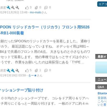
エア
3
0
0
難易度
012年11月26日 13:46
mo-mato
さん
SPOON リジッドカラー（リジカラ）フロント用5026
-RB1-000装着
念願だったSPOONのリジッドカラーを装着しました。 通称リ
ジカラ。 最近話題になっていますね。 オデッセイ用はRB1～
RB4まで共通のフロント用の4点。 大きなものと小さなものワ
ンセットで装着します。 他の車種ではもっとサイズは小さい
最新オ
そうです。 作業をお願いしたのは南荻窪にある「TYPE ...
5
1
0
難易度
011年2月19日 03:59
るー★
さん
ニュー
Q&A
クッションテープ貼り付け
Blu
１００均のクッションテープです。 コレをドア周り＆リアハ
音楽聴
ころハ
ッチ周りにぐるっと一周貼り付けます。 一枚のドアに約４ｍ
いと書 .