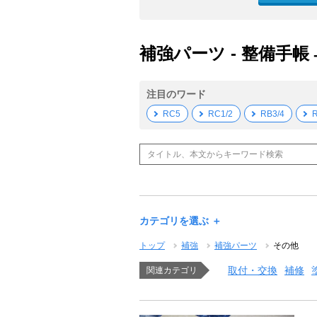
補強パーツ - 整備手帳
注目のワード
RC5
RC1/2
RB3/4
R
カテゴリを選ぶ ＋
トップ
補強
補強パーツ
その他
取付・交換
補修
関連カテゴリ