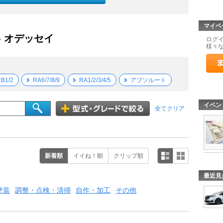
マイペ
- オデッセイ
ログ
様々
B1/2
RA6/7/8/9
RA1/2/3/4/5
アブソルート
イベン
全てクリア
新着順
イイね！順
クリップ順
最近見
塗装
調整・点検・清掃
自作・加工
その他