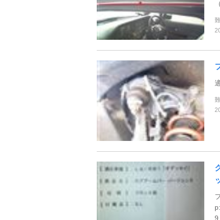
2
2
p