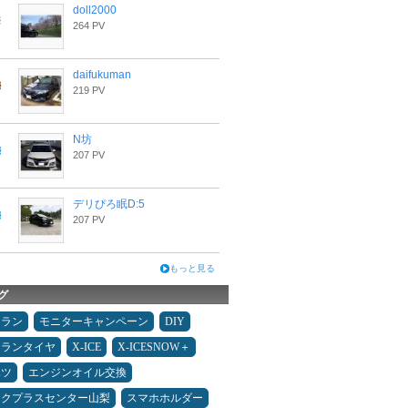
doll2000
264 PV
daifukuman
219 PV
N坊
207 PV
デリぴろ眠D:5
207 PV
もっと見る
グ
ュラン
モニターキャンペーン
DIY
ュランタイヤ
X-ICE
X-ICESNOW＋
ハツ
エンジンオイル交換
ックプラスセンター山梨
スマホホルダー