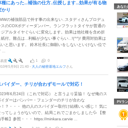
車種にあった...補強の仕方..伝授します...効果が有る物
あなた
ばかり
BMWの補強部品で外す事の出来ない..スタディさんプロデュ
ースのCOXボディーダンパー。ランフラットタイヤが普通の
ラジアルタイヤぐらいに変化します。効果は他社種を含め折
紙付。難点は...利幅が少ない事ぐらい...!(^^)! 費用対効果は
高いと思います。 鈴木社長に御願いをしないといけない位で
 ...
1
0
難易度
010年5月9日 21:40
大人の秘密基地エルフ
さん
スパイダー、チリが合わずモールで対応！
2023年6月24日（これで対応） と言うより妥協！ なぜ俺のス
パイダーはバンパー・フェンダーのチリが合わな
PVラ
い！？・・・ 他の人のスパイダー取付け結構いい感じ！ 気に
なってしょうがないので、結局これでごまかしました💦 【整
手帳】参照・・・ https://minkara.carvie ...