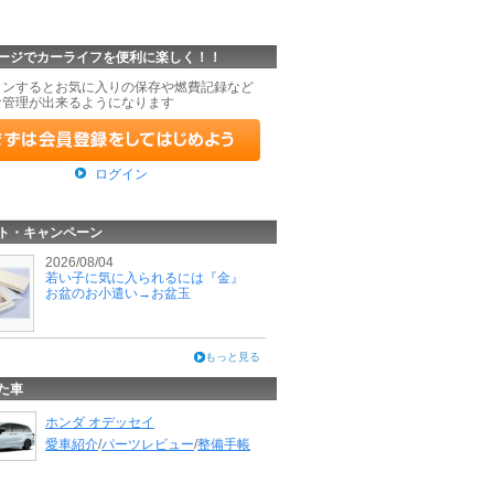
ージでカーライフを便利に楽しく！！
インするとお気に入りの保存や燃費記録など
な管理が出来るようになります
ログイン
ト・キャンペーン
2026/08/04
若い子に気に入られるには『金』
お盆のお小遣い→お盆玉
もっと見る
た車
ホンダ オデッセイ
愛車紹介
/
パーツレビュー
/
整備手帳