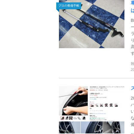
プロの整備手帳
り
す
2
備