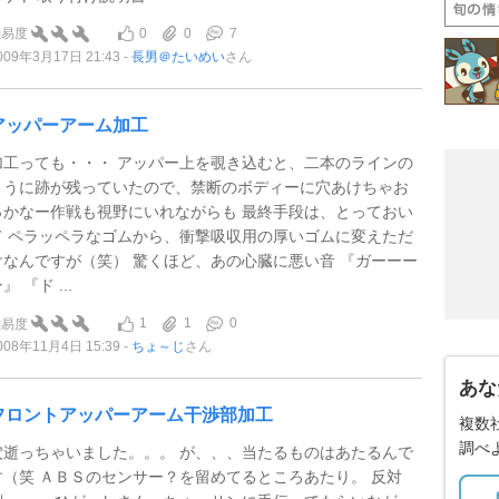
0
0
7
難易度
009年3月17日 21:43
長男＠たいめい
さん
アッパーアーム加工
加工っても・・・ アッパー上を覗き込むと、二本のラインの
ように跡が残っていたので、禁断のボディーに穴あけちゃお
っかなー作戦も視野にいれながらも 最終手段は、とっておい
て ペラッペラなゴムから、衝撃吸収用の厚いゴムに変えただ
けなんですが（笑） 驚くほど、あの心臓に悪い音 『ガーーー
』 『ド ...
1
1
0
難易度
008年11月4日 15:39
ちょ～じ
さん
あな
フロントアッパーアーム干渉部加工
複数
調べ
穴逝っちゃいました。。。 が、、、当たるものはあたるんで
す（笑 ＡＢＳのセンサー？を留めてるところあたり。 反対