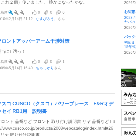
（これ２個）使いました。 静かになったかな。
2026/0
お知恵
0
0
0
難易度
202
010年2月14日 21:12
なすびろう。
さん
ヤバの
2026/0
バック
フロントアッパーアーム干渉対策
初めま
15年
適当に♪ 汚っ！
2026/0
0
0
1
難易度
009年5月14日 16:40
ちゃっかり
さん
クスコ CUSCO（クスコ）パワーブレース F&Rオデ
ッセイ RB1用 説明書
フロント 品番など フロント 取り付け説明書 リヤ 品番など htt
://www.cusco.co.jp/products/2009webcatalog/index.html#26
9 リヤ 取り付け説明書