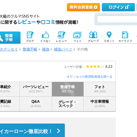
ブログ
イイね！
レビュー
フォト
グループ
スポット
カーライフ
オデッセイ
整備手帳
補強
補強パーツ
その他
4.22
ユーザー評価：
オデッセイの車買取相場を調べる
愛車紹介
パーツレビュー
整備手帳
フォト
26,875)
(112,897)
(55,752)
(49,303)
燃費記録
Q&A
中古車情報
グレード・
スペック
42,531)
(4,634)
(1,863)
イカーローン徹底比較！