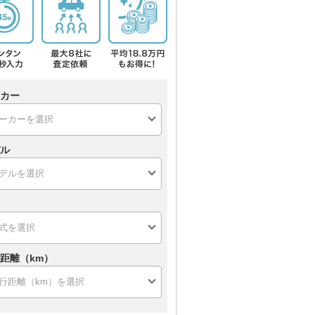
カー
ル
距離（km）