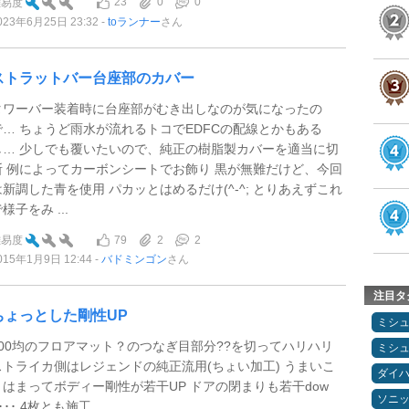
23
0
0
難易度
023年6月25日 23:32
toランナー
さん
ストラットバー台座部のカバー
タワーバー装着時に台座部がむき出しなのが気になったの
で… ちょうど雨水が流れるトコでEDFCの配線とかもある
し… 少しでも覆いたいので、純正の樹脂製カバーを適当に切
断 例によってカーボンシートでお飾り 黒が無難だけど、今回
は新調した青を使用 パカッとはめるだけ(^-^; とりあえずこれ
様子をみ ...
79
2
2
難易度
015年1月9日 12:44
バドミンゴン
さん
注目タ
ちょっとした剛性UP
ミシ
100均のフロアマット？のつなぎ目部分??を切ってハリハリ
ミシ
ストライカ側はレジェンドの純正流用(ちょい加工) うまいこ
ダイ
とはまってボディー剛性が若干UP ドアの閉まりも若干dow
ソニ
･･･ 4枚とも施工