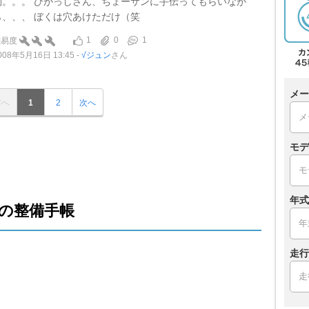
側。。。 ひがっしさん、ちょーサンに手伝ってもらいなが
ら、、、 ぼくは穴あけただけ（笑
1
0
1
難易度
008年5月16日 13:45
√ジュン
さん
メー
前へ
1
2
次へ
モデ
年式
の整備手帳
走行