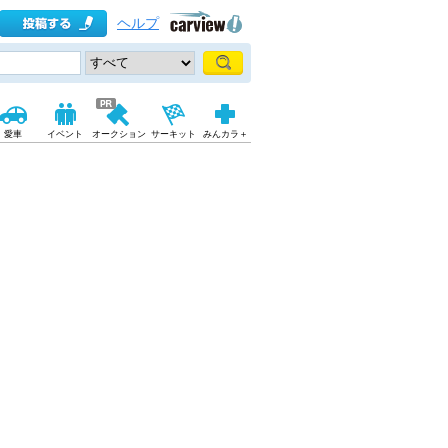
ヘルプ
愛車
イベント
オークション
サーキット
みんカラ＋