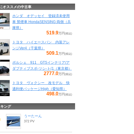
にオススメの中古車
ホンダ オデッセイ 登録済未使用
車 禁煙車 HondaSENSING 両側（兵
庫県）
519.9
万円
(税込)
トヨタ ハイエースバン 内装アレ
ンジVer4（千葉県）
509.1
万円
(税込)
ポルシェ 911 GTSインテリア/ア
ダプティブスポ-ツシ-ト(1（東京都）
2777.0
万円
(税込)
トヨタ ヴォクシー 改モデル 快
適利便パッケージHigh（愛知県）
498.0
万円
(税込)
ンキング
うーたーん
372 PV