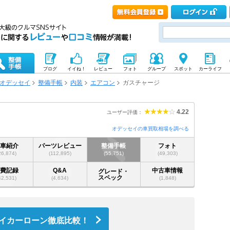
ブログ
イイね！
レビュー
フォト
グループ
スポット
カーライフ
オデッセイ
整備手帳
内装
エアコン
ガスチャージ
4.22
ユーザー評価：
オデッセイの車買取相場を調べる
愛車紹介
パーツレビュー
整備手帳
フォト
26,874)
(112,895)
(55,751)
(49,303)
燃費記録
Q&A
中古車情報
グレード・
スペック
42,531)
(4,634)
(1,848)
イカーローン徹底比較！