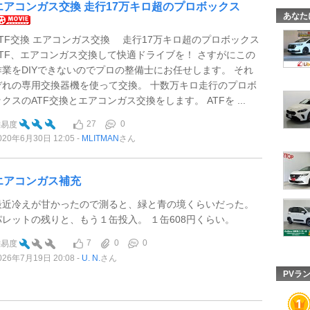
エアコンガス交換 走行17万キロ超のプロボックス
あなた
ATF交換 エアコンガス交換 走行17万キロ超のプロボックス
ATF、エアコンガス交換して快適ドライブを！ さすがにこの
作業をDIYできないのでプロの整備士にお任せします。 それ
ぞれの専用交換器機を使って交換。 十数万キロ走行のプロボ
ックスのATF交換とエアコンガス交換をします。 ATFを ...
27
0
難易度
020年6月30日 12:05
MLITMAN
さん
エアコンガス補充
最近冷えが甘かったので測ると、緑と青の境くらいだった。
パレットの残りと、もう１缶投入。 １缶608円くらい。
7
0
0
難易度
026年7月19日 20:08
U. N.
さん
PVラ