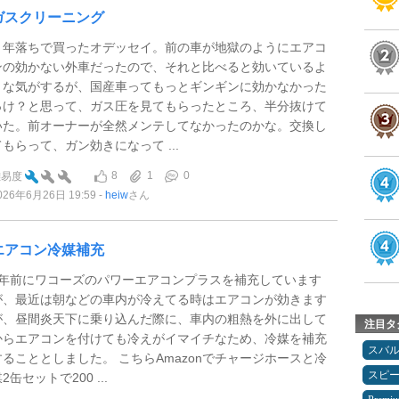
ガスクリーニング
８年落ちで買ったオデッセイ。前の車が地獄のようにエアコ
ンの効かない外車だったので、それと比べると効いているよ
うな気がするが、国産車ってもっとギンギンに効かなかった
っけ？と思って、ガス圧を見てもらったところ、半分抜けて
いた。前オーナーが全然メンテしてなかったのかな。交換し
てもらって、ガン効きになって ...
8
1
0
難易度
026年6月26日 19:59
heiw
さん
エアコン冷媒補充
2年前にワコーズのパワーエアコンプラスを補充しています
が、最近は朝などの車内が冷えてる時はエアコンが効きます
が、昼間炎天下に乗り込んだ際に、車内の粗熱を外に出して
注目タ
からエアコンを付けても冷えがイマイチなため、冷媒を補充
スバ
することとしました。 こちらAmazonでチャージホースと冷
スピ
2缶セットで200 ...