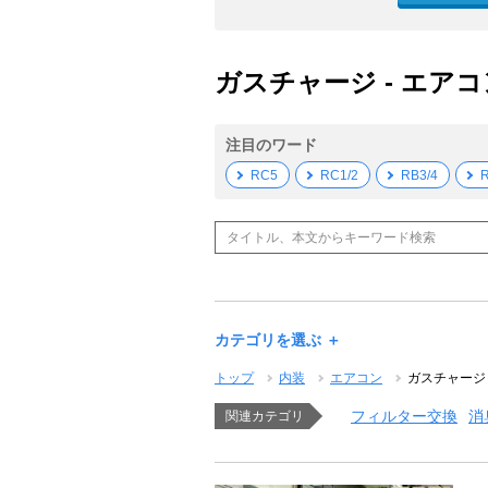
ガスチャージ - エアコ
注目のワード
RC5
RC1/2
RB3/4
R
カテゴリを選ぶ ＋
トップ
内装
エアコン
ガスチャージ
フィルター交換
消
関連カテゴリ