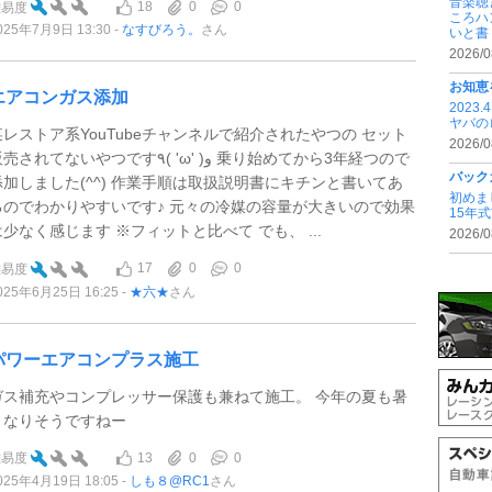
音楽聴
18
0
0
難易度
ころハ
025年7月9日 13:30
なすびろう。
さん
いと書 .
2026/0
お知恵
エアコンガス添加
202
ヤバの
某レストア系YouTubeチャンネルで紹介されたやつの セット
2026/0
されてないやつです٩( 'ω' )و 乗り始めてから3年経つので
バック
添加しました(^^) 作業手順は取扱説明書にキチンと書いてあ
初めま
るのでわかりやすいです♪ 元々の冷媒の容量が大きいので効果
15年
は少なく感じます ※フィットと比べて でも、 ...
2026/0
17
0
0
難易度
025年6月25日 16:25
★六★
さん
パワーエアコンプラス施工
ガス補充やコンプレッサー保護も兼ねて施工。 今年の夏も暑
くなりそうですねー
13
0
0
難易度
025年4月19日 18:05
しも８@RC1
さん