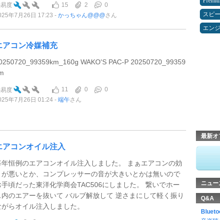
Premi
15
2
0
難易度
スピ
025年7月26日 17:23
かっちゃん@@@
さん
エン
エアコン冷媒補充
0250720_99359km_160g WAKO'S PAC-P 20250720_99359
m
11
0
0
難易度
025年7月26日 01:24
端午
さん
最新オ
エアコンオイル注入
毎年恒例のエアコンオイル注入しました。 まぁエアコンの効
きが悪いとか、コンプレッサーの音が大きいとかは無いので
ニュー
お手頃だった東洋化学商会TAC506にしました。 繋いでホー
ス内のエアーを抜いて バルブ解放して 逆さまにして軽く振り
Q&A
ながらオイル注入しました。
Blu