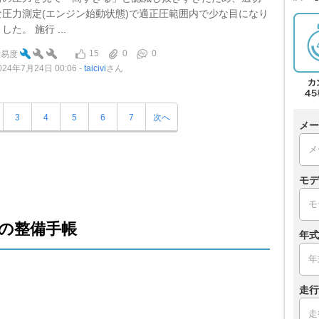
な圧力測定(エンジン始動状態)で適正圧範囲内で少な目になり
した。 施行 ...
15
0
0
難易度
024年7月24日 00:06
taicivi
さん
3
4
5
6
7
次へ
メー
モデ
の整備手帳
年式
走行