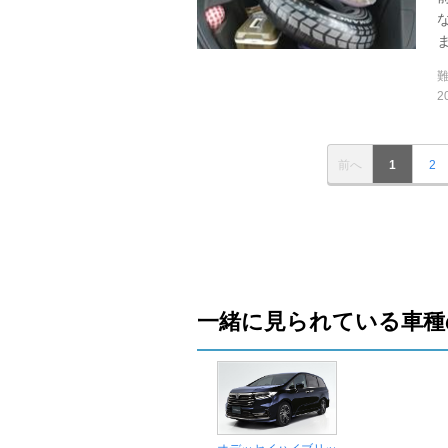
ま
2
前へ
1
2
一緒に見られている車種