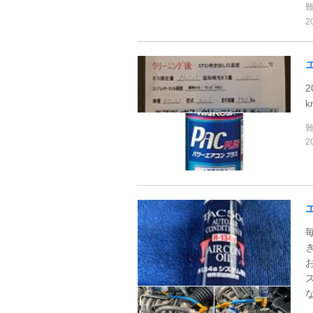
2
2
k
2