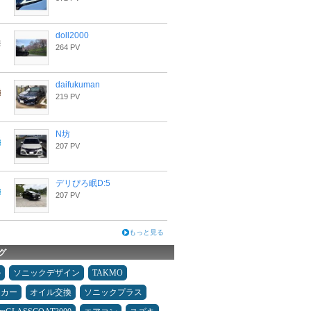
doll2000
264 PV
daifukuman
219 PV
N坊
207 PV
デリぴろ眠D:5
207 PV
もっと見る
グ
ル
ソニックデザイン
TAKMO
ーカー
オイル交換
ソニックプラス