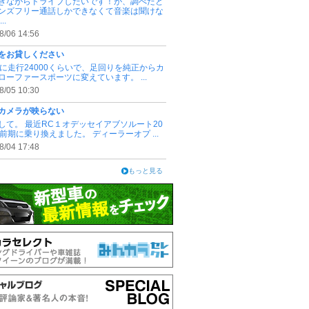
きながらドライブしたいです！が、調べたと
ンズフリー通話しかできなくて音楽は聞けな
..
8/06 14:56
をお貸しください
3.4に走行24000くらいで、足回りを純正からカ
ローファースポーツに変えています。 ...
8/05 10:30
カメラが映らない
して。 最近RC１オデッセイアブソルート20
式前期に乗り換えました。 ディーラーオプ ...
8/04 17:48
もっと見る