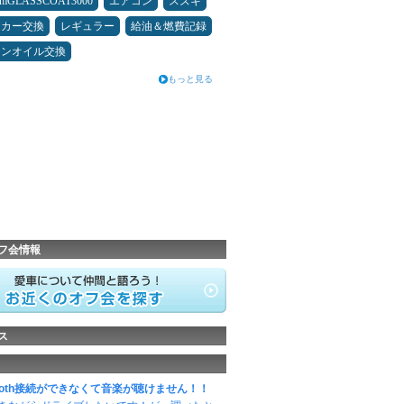
umGLASSCOAT3000
エアコン
スズキ
ーカー交換
レギュラー
給油＆燃費記録
ジンオイル交換
もっと見る
フ会情報
ス
etooth接続ができなくて音楽が聴けません！！