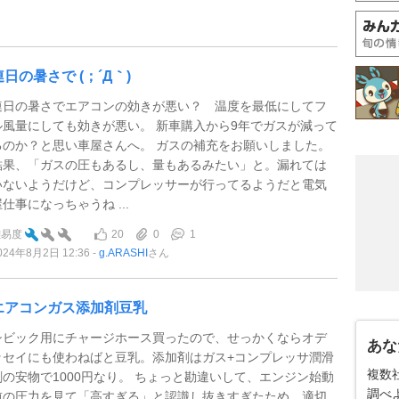
連日の暑さで (；´Д｀)
連日の暑さでエアコンの効きが悪い？ 温度を最低にしてフ
ル風量にしても効きが悪い。 新車購入から9年でガスが減って
るのか？と思い車屋さんへ。 ガスの補充をお願いしました。
結果、「ガスの圧もあるし、量もあるみたい」と。漏れては
いないようだけど、コンプレッサーが行ってるようだと電気
屋仕事になっちゃうね ...
20
0
1
難易度
024年8月2日 12:36
g.ARASHI
さん
エアコンガス添加剤豆乳
シビック用にチャージホース買ったので、せっかくならオデ
あな
ッセイにも使わねばと豆乳。添加剤はガス+コンプレッサ潤滑
複数
剤の安物で1000円なり。 ちょっと勘違いして、エンジン始動
調べ
前の圧力を見て「高すぎる」と認識し抜きすぎたため、適切