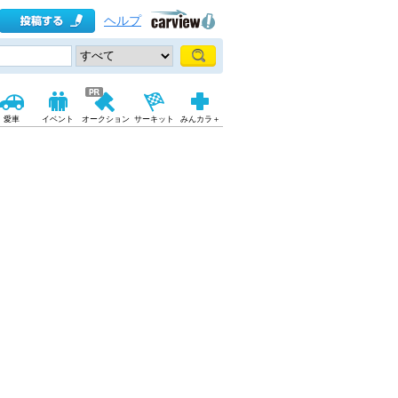
ヘルプ
愛車
イベント
オークション
サーキット
みんカラ＋