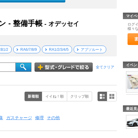
マイペ
ン - 整備手帳
- オデッセイ
ログ
様々
B1/2
RA6/7/8/9
RA1/2/3/4/5
アブソルート
イベン
全てクリア
新着順
イイね！順
クリップ順
最近見
臭
ガスチャージ
修理
その他