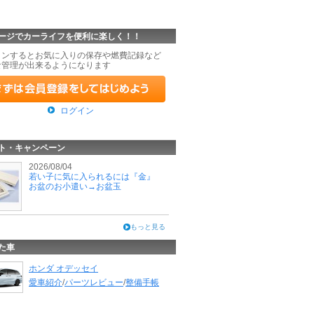
ージでカーライフを便利に楽しく！！
インするとお気に入りの保存や燃費記録など
な管理が出来るようになります
ログイン
ト・キャンペーン
2026/08/04
若い子に気に入られるには『金』
お盆のお小遣い→お盆玉
もっと見る
た車
ホンダ オデッセイ
愛車紹介
/
パーツレビュー
/
整備手帳