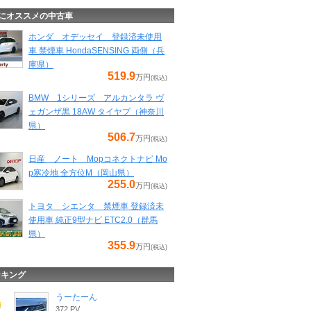
にオススメの中古車
ホンダ オデッセイ 登録済未使用
車 禁煙車 HondaSENSING 両側（兵
庫県）
519.9
万円
(税込)
BMW 1シリーズ アルカンタラ ヴ
ェガンザ黒 18AW タイヤプ（神奈川
県）
506.7
万円
(税込)
日産 ノート Mopコネクトナビ Mo
p寒冷地 全方位M（岡山県）
255.0
万円
(税込)
トヨタ シエンタ 禁煙車 登録済未
使用車 純正9型ナビ ETC2.0（群馬
県）
355.9
万円
(税込)
ンキング
うーたーん
372 PV