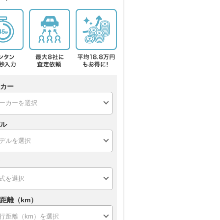
カー
ル
距離（km）