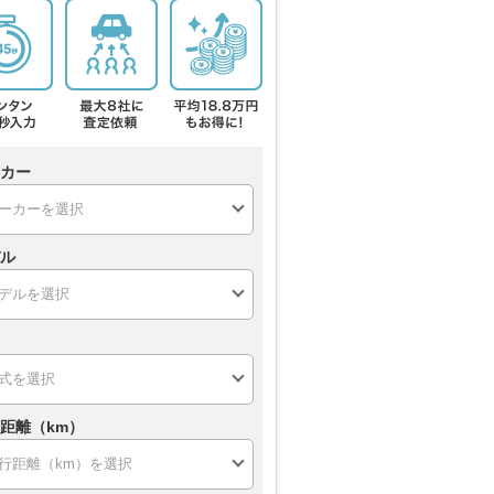
カー
ル
距離（km）