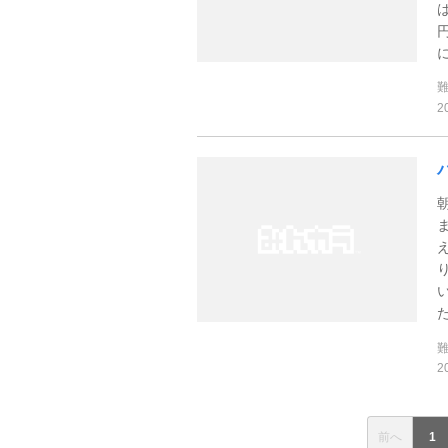
2
2
前へ
1