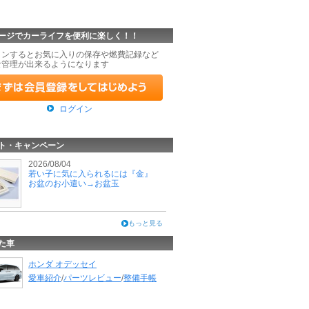
ージでカーライフを便利に楽しく！！
インするとお気に入りの保存や燃費記録など
な管理が出来るようになります
ログイン
ト・キャンペーン
2026/08/04
若い子に気に入られるには『金』
お盆のお小遣い→お盆玉
もっと見る
た車
ホンダ オデッセイ
愛車紹介
/
パーツレビュー
/
整備手帳