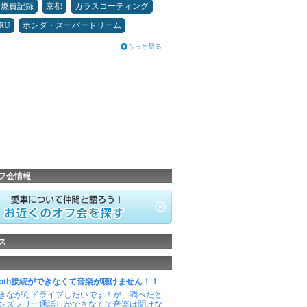
＆燃費記録
京都
ガラスコーティング
RU
ホンダ・スーパードリーム
もっと見る
フ会情報
ス
etooth接続ができなくて音楽が聴けません！！
きながらドライブしたいです！が、調べたと
ンズフリー通話しかできなくて音楽は聞けな