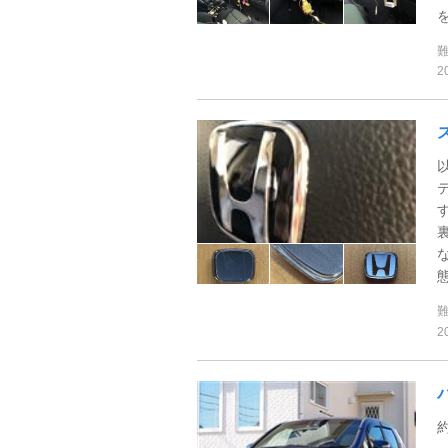
を
2
態
2