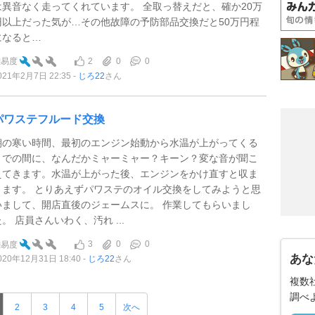
は異音なく走ってくれています。 全取っ替えだと、確か20万
円以上だった気が…その他故障の予防部品交換だと50万円程
になると…
2
0
0
難易度
021年2月7日 22:35
じろ22
さん
パワステフルード交換
朝の寒い時間、最初のエンジン始動から水温が上がってくる
までの間に、なんだかミャーミャー？キーン？変な音が聞こ
えてきます。水温が上がった後、エンジンをかけ直すと収ま
ります。 とりあえずパワステのオイル交換をしてみようと思
いまして、開店直後のジェームスに。 作業してもらいまし
た。 店員さんいわく、汚れ ...
3
0
0
難易度
あな
020年12月31日 18:40
じろ22
さん
複数
調べ
2
3
4
5
次へ