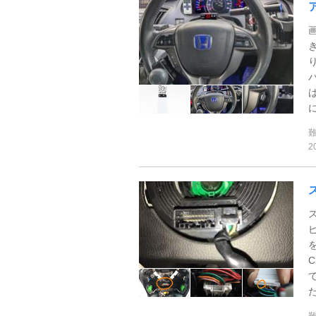
に
2
た