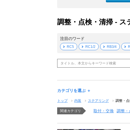
調整・点検・清掃 - ス
注目のワード
RC5
RC1/2
RB3/4
R
カテゴリを選ぶ ＋
トップ
内装
ステアリング
調整・点
取付・交換
調整・
関連カテゴリ