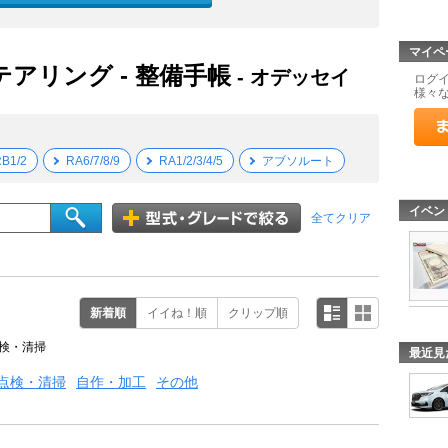
マイペ
テアリング - 整備手帳
- オデッセイ
ログ
様々
B1/2
RA6/7/8/9
RA1/2/3/4/5
アブソルート
イベン
全てクリア
新着順
イイね！順
クリップ順
検・清掃
最近見
点検・清掃
自作・加工
その他