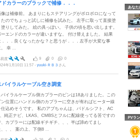
アドカラーのブラックで補修．．．
あなた
画像は補修前。 あまりにもステアリングがボロボロになって
きたのでちょっと試しに補修を試みた。 左手に取って直接塗
り塗りしてみた。 絵の具っぽい。 子供の頃を思い出します。
バーエンドのカラーが違いますな。 付け替えました。 結果
は．．．良くなったかな？と思うが．．．左手が大変な事
。 幸 ...
9
0
0
難易度
024年1月10日 11:57
yuuki-ＲＢ３
さん
スパイラルケーブル空き調査
スパイラルケーブル側カプラーのピンは18ありました。この
ピン位置にハンドル側のカプラーに空きが有ればヒーター線
を仕込めそうです。 私のアブちゃんは、パドルシフト、AC
C、純正ナビ、LKAS、CMBSとフルに配線使ってる筈ですの
PVラ
で、カプラーには配線ギチギチ、、、半ば諦めてまし
、、、 案の上、下側8 ...
26
2
0