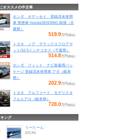
にオススメの中古車
ホンダ オデッセイ 登録済未使用
車 禁煙車 HondaSENSING 両側（兵
庫県）
519.9
万円
(税込)
トヨタ ノア デラックスフロアマ
ット/10.5インチコネク（千葉県）
514.8
万円
(税込)
ホンダ フィット ナビ装着用パッ
ケージ 登録済未使用車 アダ（岐阜
県）
202.9
万円
(税込)
トヨタ アルファード モデリスタ
フルエアロ（岐阜県）
728.0
万円
(税込)
ンキング
うーたーん
372 PV