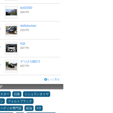
doll2000
264 PV
daifukuman
219 PV
N坊
207 PV
デリぴろ眠D:5
207 PV
もっと見る
グ
ドスター
日産
ミシュランタイヤ
メン
フェムトブラック
オーディオ専門店
給油
STI