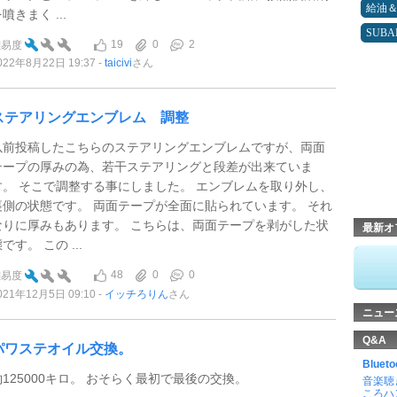
給油
噴きまく ...
SUBA
19
0
2
難易度
022年8月22日 19:37
taicivi
さん
ステアリングエンブレム 調整
以前投稿したこちらのステアリングエンブレムですが、両面
テープの厚みの為、若干ステアリングと段差が出来ていま
す。 そこで調整する事にしました。 エンブレムを取り外し、
裏側の状態です。 両面テープが全面に貼られています。 それ
なりに厚みもあります。 こちらは、両面テープを剥がした状
最新オ
です。 この ...
48
0
0
難易度
021年12月5日 09:10
イッチろりん
さん
ニュー
Q&A
パワステオイル交換。
Blu
約125000キロ。 おそらく最初で最後の交換。
音楽聴
ころハ