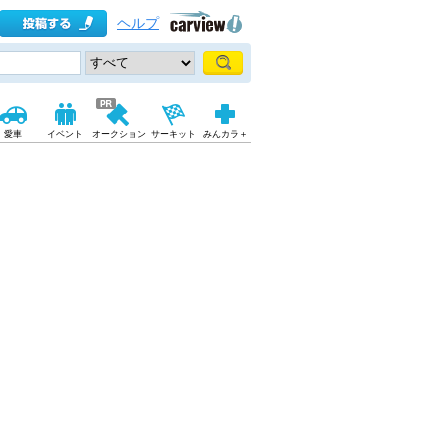
ヘルプ
愛車
イベント
オークション
サーキット
みんカラ＋