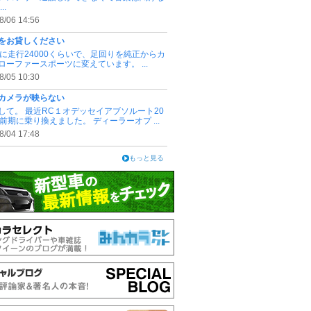
..
8/06 14:56
をお貸しください
3.4に走行24000くらいで、足回りを純正からカ
ローファースポーツに変えています。 ...
8/05 10:30
カメラが映らない
して。 最近RC１オデッセイアブソルート20
式前期に乗り換えました。 ディーラーオプ ...
8/04 17:48
もっと見る