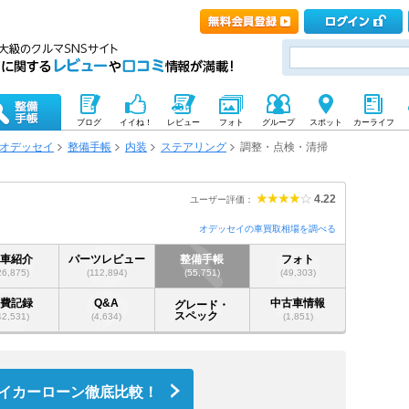
ブログ
イイね！
レビュー
フォト
グループ
スポット
カーライフ
オデッセイ
整備手帳
内装
ステアリング
調整・点検・清掃
4.22
ユーザー評価：
オデッセイの車買取相場を調べる
愛車紹介
パーツレビュー
整備手帳
フォト
26,875)
(112,894)
(55,751)
(49,303)
燃費記録
Q&A
中古車情報
グレード・
スペック
42,531)
(4,634)
(1,851)
イカーローン徹底比較！