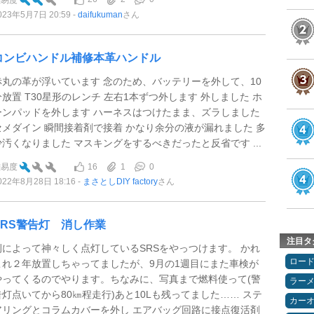
難易度
023年5月7日 20:59
daifukuman
さん
コンビハンドル補修本革ハンドル
赤丸の革が浮いています 念のため、バッテリーを外して、10
分放置 T30星形のレンチ 左右1本ずつ外します 外しました ホ
ーンパッドを外します ハーネスはつけたまま、ズラしました
セメダイン 瞬間接着剤で接着 かなり余分の液が漏れました 多
少汚くなりました マスキングをするべきだったと反省です ...
16
1
0
難易度
022年8月28日 18:16
まさとしDIY factory
さん
SRS警告灯 消し作業
注目タ
例によって神々しく点灯しているSRSをやっつけます。 かれ
ロー
これ２年放置しちゃってましたが、9月の1週目にまた車検が
やってくるのでやります。ちなみに、写真まで燃料使って(警
ラー
告灯点いてから80㎞程走行)あと10Lも残ってました…… ステ
カー
アリングとコラムカバーを外し エアバッグ回路に接点復活剤