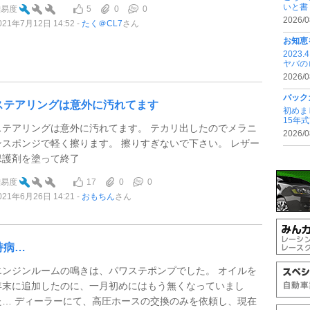
いと書 .
5
0
0
難易度
2026/0
021年7月12日 14:52
たく＠CL7
さん
お知恵
202
ヤバの
2026/0
バック
ステアリングは意外に汚れてます
初めま
15年
ステアリングは意外に汚れてます。 テカリ出したのでメラニ
2026/0
ンスポンジで軽く擦ります。 擦りすぎないで下さい。 レザー
保護剤を塗って終了
17
0
0
難易度
021年6月26日 14:21
おもちん
さん
持病…
エンジンルームの鳴きは、パワステポンプでした。 オイルを
年末に追加したのに、一月初めにはもう無くなっていまし
た… ディーラーにて、高圧ホースの交換のみを依頼し、現在