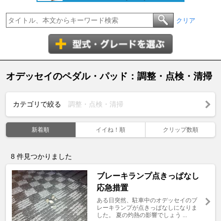
クリア
オデッセイのペダル・パッド：調整・点検・清掃
カテゴリで絞る
調整・点検・清掃
新着順
イイね！順
クリップ数順
8
件見つかりました
ブレーキランプ点きっぱなし
応急措置
ある日突然、駐車中のオデッセイのブ
レーキランプが点きっぱなしになりま
した。 夏の灼熱の影響でしょう ...