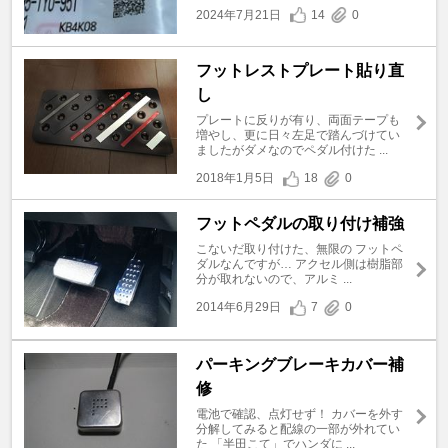
2024年7月21日
14
0
フットレストプレート貼り直
し
プレートに反りが有り、両面テープも
増やし、更に日々左足で踏んづけてい
ましたがダメなのでペダル付けた ...
2018年1月5日
18
0
フットペダルの取り付け補強
こないだ取り付けた、無限の フットペ
ダルなんですが… アクセル側は樹脂部
分が取れないので、アルミ ...
2014年6月29日
7
0
パーキングブレーキカバー補
修
電池で確認、点灯せず！ カバーを外す
分解してみると配線の一部が外れてい
た 「半田こて」でハンダに ...