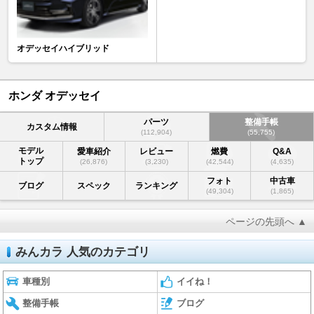
オデッセイハイブリッド
ホンダ オデッセイ
パーツ
整備手帳
カスタム情報
(112,904)
(55,755)
モデル
愛車紹介
レビュー
燃費
Q&A
トップ
(26,876)
(3,230)
(42,544)
(4,635)
フォト
中古車
ブログ
スペック
ランキング
(49,304)
(1,865)
ページの先頭へ ▲
みんカラ 人気のカテゴリ
車種別
イイね！
整備手帳
ブログ