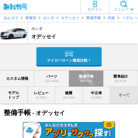
ログイン
メニュー
みんカラ
車種別
ホンダ
オデッセイ
整備手帳
内装
ペダル・
ホンダ
オデッセイ
マイカーローン徹底比較！
パーツ
整備手帳
愛車紹介
カスタム情報
(112,904)
(55,755)
(26,876)
モデル
レビュー
燃費
中古車
すべて
トップ
(3,230)
(42,544)
(1,865)
整備手帳
- オデッセイ