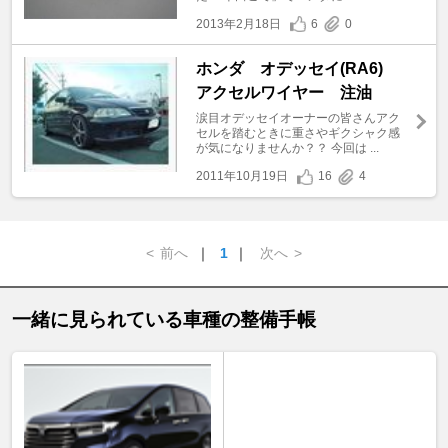
2013年2月18日
6
0
ホンダ オデッセイ(RA6)
アクセルワイヤー 注油
涙目オデッセイオーナーの皆さんアク
セルを踏むときに重さやギクシャク感
が気になりませんか？？ 今回は ...
2011年10月19日
16
4
<
前へ
｜
1
｜
次へ
>
一緒に見られている車種の整備手帳