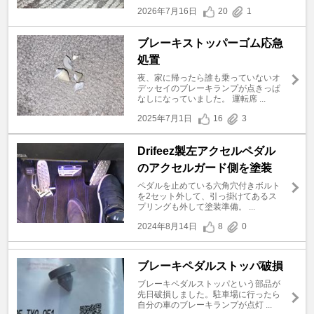
2026年7月16日
20
1
ブレーキストッパーゴム応急
処置
夜、家に帰ったら誰も乗っていないオ
デッセイのブレーキランプが点きっぱ
なしになっていました。 運転席 ...
2025年7月1日
16
3
Drifeez製左アクセルペダル
のアクセルガード側を塗装
ペダルを止めている六角穴付きボルト
を2セット外して、引っ掛けてあるス
プリングも外して塗装準備。 ...
2024年8月14日
8
0
ブレーキペダルストッパ破損
ブレーキペダルストッパという部品が
先日破損しました。駐車場に行ったら
自分の車のブレーキランプが点灯 ...