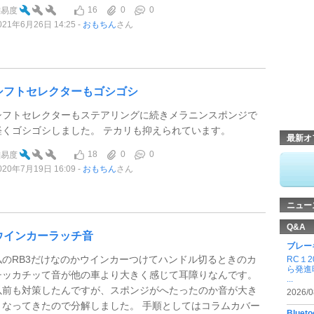
16
0
0
難易度
021年6月26日 14:25
おもちん
さん
シフトセレクターもゴシゴシ
シフトセレクターもステアリングに続きメラニンスポンジで
軽くゴシゴシしました。 テカリも抑えられています。
最新オ
18
0
0
難易度
020年7月19日 16:09
おもちん
さん
ニュー
Q&A
ウインカーラッチ音
ブレー
私のRB3だけなのかウインカーつけてハンドル切るときのカ
RC１
ら発進
チッカチッて音が他の車より大きく感じて耳障りなんです。
...
以前も対策したんですが、スポンジがへたったのか音が大き
2026/0
くなってきたので分解しました。 手順としてはコラムカバー
Blu