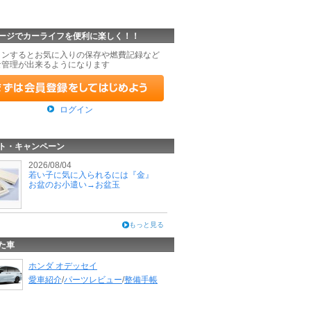
ージでカーライフを便利に楽しく！！
インするとお気に入りの保存や燃費記録など
な管理が出来るようになります
ログイン
ト・キャンペーン
2026/08/04
若い子に気に入られるには『金』
お盆のお小遣い→お盆玉
もっと見る
た車
ホンダ オデッセイ
愛車紹介
/
パーツレビュー
/
整備手帳