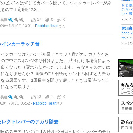
下のビス3本はずしてカバーを開いて、ウインカーレバーがみ
音楽聴
るので固定用ビス2 ...
ころハ
いと書 .
2026/0
17
0
0
難易度
020年7月19日 13:01
Rabbico Heart
さん
お知恵
202
ヤバの
ウインカーラッチ音
2026/0
ウインカーつけてハンドル回すとラッチ音がカチカチうるさ
いので中にスポンジ張り付けました。 貼り付ける場所によっ
て良くなったり変わらなかったりします。 みなさんのオデは
きになりませんか？ 画像の白い部分がハンドル回すとカチカ
チなる原因です。 1回目中を開けて戻したときは常時ハイビー
になって焦りま ...
13
1
0
難易度
019年7月1日 06:52
Rabbico Heart
さん
セレクトレバーのテカリ除去
昨日のステアリングに引き続き 今日はセレクトレバーのテカ