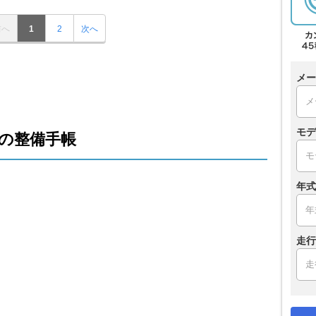
前へ
1
2
次へ
メー
モデ
の整備手帳
年式
走行