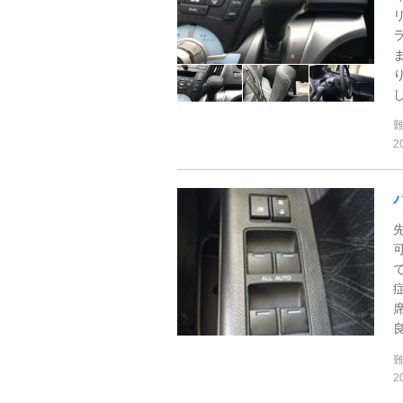
し
2
良
2