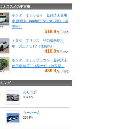
にオススメの中古車
ホンダ オデッセイ 登録済未使用
車 禁煙車 HondaSENSING 両側（兵
庫県）
519.9
万円
(税込)
トヨタ プリウス 登録済未使用
車 純正ナビTV（佐賀県）
410.0
万円
(税込)
ホンダ ステップワゴン 登録済未
使用車 純正11.4型ナビ（埼玉県）
439.9
万円
(税込)
ンキング
のり☆彡
334 PV
うーたーん
295 PV