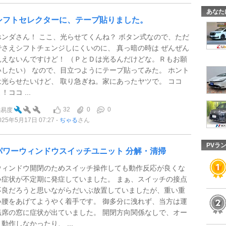
あなた
シフトセレクターに、テープ貼りました。
ホンダさん！ ここ、光らせてくんね？ ボタン式なので、ただ
でさえシフトチェンジしにくいのに、 真っ暗の時は ぜんぜん
見えないんですけど！ （ＰとＤは光るんだけどな。Ｒもお願
いしたい） なので、目立つようにテープ貼ってみた。 ホント
は光らせたいけど、 取り急ぎね。家にあったヤツで。 ココ
！ココ ...
32
0
0
難易度
025年5月17日 07:27
ぢゃる
さん
PVラ
パワーウィンドウスイッチユニット 分解・清掃
ウィンドウ開閉のためスイッチ操作しても動作反応が良くな
い症状が不定期に発症していました。 まぁ、スイッチの接点
不良だろうと思いながらだいぶ放置していましたが、重い重
い腰をあげてようやく着手です。 御多分に洩れず、当方は運
転席の窓に症状が出ていました。 開閉方向関係なしで、オー
ト動作しなかったり、 ...