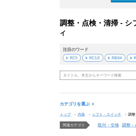
調整・点検・清掃 - シ
イ
注目のワード
RC5
RC1/2
RB3/4
R
カテゴリを選ぶ ＋
トップ
内装
シフト・スイッチ
調整
取付・交換
調整・
関連カテゴリ