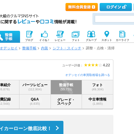
ブログ
イイね！
レビュー
フォト
グループ
スポット
カーライフ
オデッセイ
整備手帳
内装
シフト・スイッチ
調整・点検・清掃
4.22
ユーザー評価：
オデッセイの車買取相場を調べる
愛車紹介
パーツレビュー
整備手帳
フォト
26,876)
(112,904)
(55,755)
(49,304)
燃費記録
Q&A
中古車情報
グレード・
スペック
42,544)
(4,635)
(1,865)
イカーローン徹底比較！