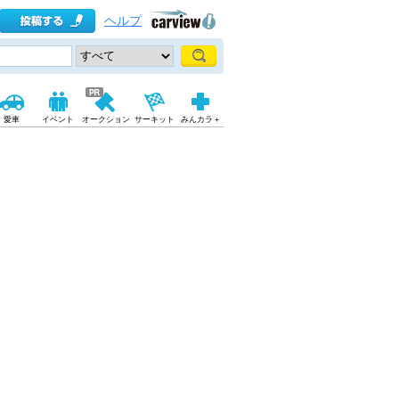
ヘルプ
愛車
イベント
オークション
サーキット
みんカラ＋