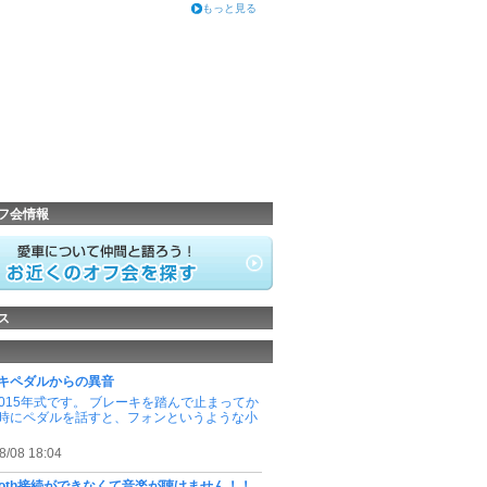
もっと見る
フ会情報
ス
キペダルからの異音
2015年式です。 ブレーキを踏んで止まってか
時にペダルを話すと、フォンというような小
8/08 18:04
etooth接続ができなくて音楽が聴けません！！