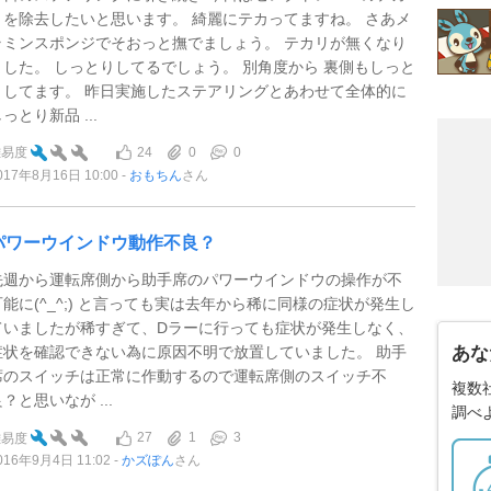
リを除去したいと思います。 綺麗にテカってますね。 さあメ
ラミンスポンジでそおっと撫でましょう。 テカリが無くなり
ました。 しっとりしてるでしょう。 別角度から 裏側もしっと
りしてます。 昨日実施したステアリングとあわせて全体的に
っとり新品 ...
24
0
0
難易度
017年8月16日 10:00
おもちん
さん
パワーウインドウ動作不良？
先週から運転席側から助手席のパワーウインドウの操作が不
可能に(^_^;) と言っても実は去年から稀に同様の症状が発生し
ていましたが稀すぎて、Dラーに行っても症状が発生しなく、
症状を確認できない為に原因不明で放置していました。 助手
あな
席のスイッチは正常に作動するので運転席側のスイッチ不
複数
？と思いなが ...
調べ
27
1
3
難易度
016年9月4日 11:02
かズぽん
さん