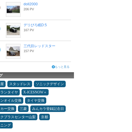
doll2000
206 PV
デリぴろ眠D:5
167 PV
三代目レッドスター
157 PV
もっと見る
グ
Ｄ屋
スタッドレス
ソニックデザイン
ュランタイヤ
X-ICESNOW＋
ジンオイル交換
タイヤ交換
ーカー交換
三菱
みんカラ登録記念日
ックプラスセンター山梨
京都
ドニング