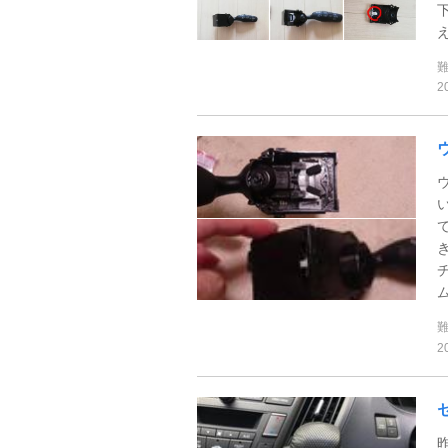
え
2
ム
2