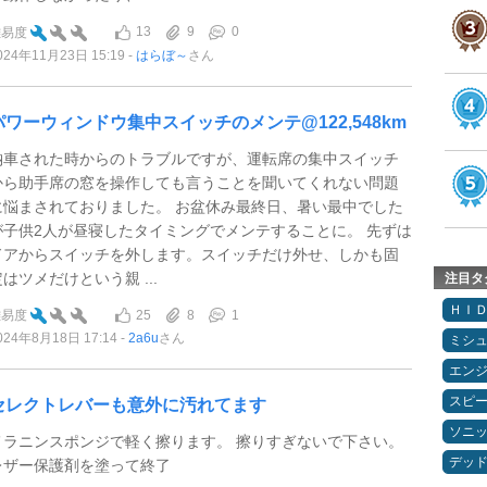
13
9
0
難易度
024年11月23日 15:19
はらぼ～
さん
パワーウィンドウ集中スイッチのメンテ@122,548km
納車された時からのトラブルですが、運転席の集中スイッチ
から助手席の窓を操作しても言うことを聞いてくれない問題
に悩まされておりました。 お盆休み最終日、暑い最中でした
が子供2人が昼寝したタイミングでメンテすることに。 先ずは
ドアからスイッチを外します。スイッチだけ外せ、しかも固
定はツメだけという親 ...
注目タ
ＨＩ
25
8
1
難易度
024年8月18日 17:14
2a6u
さん
ミシ
エン
スピ
セレクトレバーも意外に汚れてます
ソニ
メラニンスポンジで軽く擦ります。 擦りすぎないで下さい。
デッ
レザー保護剤を塗って終了