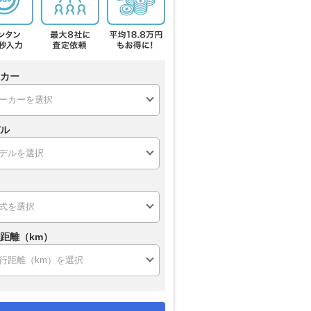
カー
ル
距離（km）