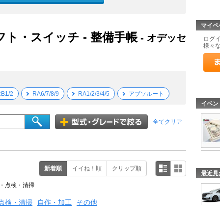
マイペ
フト・スイッチ - 整備手帳
- オデッセ
ログ
様々
B1/2
RA6/7/8/9
RA1/2/3/4/5
アブソルート
イベン
全てクリア
新着順
イイね！順
クリップ順
最近見
・点検・清掃
点検・清掃
自作・加工
その他