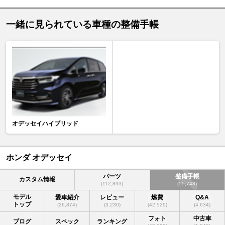
一緒に見られている車種の整備手帳
オデッセイハイブリッド
ホンダ オデッセイ
パーツ
整備手帳
カスタム情報
(112,893)
(55,748)
モデル
愛車紹介
レビュー
燃費
Q&A
トップ
(26,874)
(3,230)
(42,529)
(4,634)
フォト
中古車
ブログ
スペック
ランキング