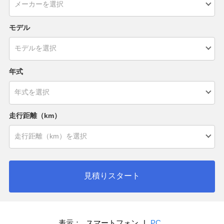
モデル
年式
走行距離（km）
見積りスタート
表示：
スマートフォン
|
PC