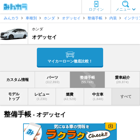
ログイン
メニュー
みんカラ
車種別
ホンダ
オデッセイ
整備手帳
内装
インテリ
ホンダ
オデッセイ
マイカーローン徹底比較！
パーツ
整備手帳
愛車紹介
カスタム情報
(112,893)
(55,748)
(26,874)
モデル
レビュー
燃費
中古車
すべて
トップ
(3,230)
(42,529)
(1,846)
整備手帳
- オデッセイ