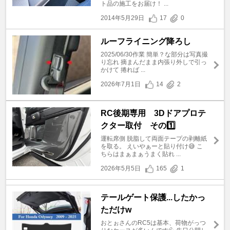
ト品の施工をお届け！ ...
2014年5月29日
17
0
ルーフライニング降ろし
2025/06/30作業 簡単？な部分は写真撮
り忘れ 摘まんだまま内張り外しで引っ
かけて 捲れば ...
2026年7月1日
14
2
RC後期専用 3Dドアプロテ
クター取付 その1️⃣
運転席側 脱脂して両面テープの剥離紙
を取る。 えいやぁーと貼り付け😅 こ
ちらはまぁまぁうまく貼れ ...
2026年5月5日
165
1
テールゲート保護...したかっ
ただけw
おとぉさんのRC5は基本、荷物がっつ