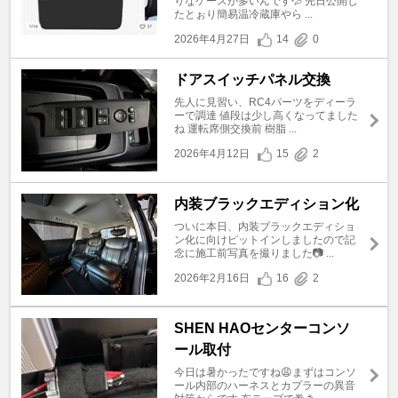
りなケースが多いんです💦 先日公開し
たとぉり簡易温冷蔵庫やら ...
2026年4月27日
14
0
ドアスイッチパネル交換
先人に見習い、RC4パーツをディーラ
ーで調達 値段は少し高くなってました
ね 運転席側交換前 樹脂 ...
2026年4月12日
15
2
内装ブラックエディション化
ついに本日、内装ブラックエディショ
ン化に向けピットインしましたので記
念に施工前写真を撮りました📷 ...
2026年2月16日
16
2
SHEN HAOセンターコンソ
ール取付
今日は暑かったですね😩まずはコンソ
ール内部のハーネスとカプラーの異音