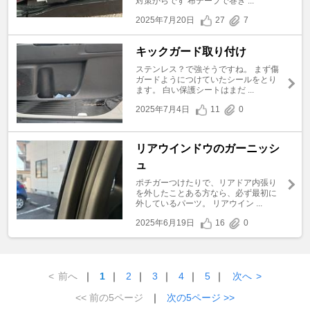
対策からです 布テープで巻き ...
2025年7月20日
27
7
キックガード取り付け
ステンレス？で強そうですね。 まず傷
ガードようにつけていたシールをとり
ます。 白い保護シートはまだ ...
2025年7月4日
11
0
リアウインドウのガーニッシ
ュ
ポチガーつけたりで、リアドア内張り
を外したことある方なら、必ず最初に
外しているパーツ。 リアウイン ...
2025年6月19日
16
0
<
前へ
｜
1
｜
2
｜
3
｜
4
｜
5
｜
次へ
>
<< 前の5ページ
｜
次の5ページ >>