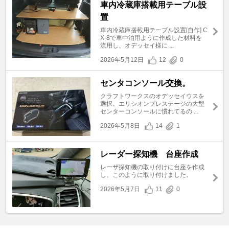
車内冷蔵庫搭載用テーブル設
置
車内冷蔵庫搭載用テーブル設置[自作] C
X-8で車中泊用ように作成した材料を
流用し、オデッセイ様に ...
2026年5月12日
12
0
センタコンソール交換。
クラフトワークスのオデッセイウスを
選択。エリシオンプレステージの大型
センターコンソールに慣れてるの ...
2026年5月8日
14
1
レーダー探知機 台座作成
レーザ探知機の取り付けに台座を作成
し、このように取り付けました。
2026年5月7日
11
0