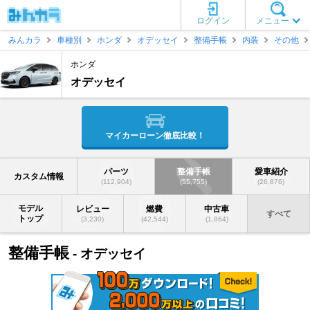
ログイン
メニュー
みんカラ
車種別
ホンダ
オデッセイ
整備手帳
内装
その他
ホンダ
オデッセイ
マイカーローン徹底比較！
パーツ
整備手帳
愛車紹介
カスタム情報
(112,904)
(55,755)
(26,876)
モデル
レビュー
燃費
中古車
すべて
トップ
(3,230)
(42,544)
(1,864)
整備手帳
- オデッセイ