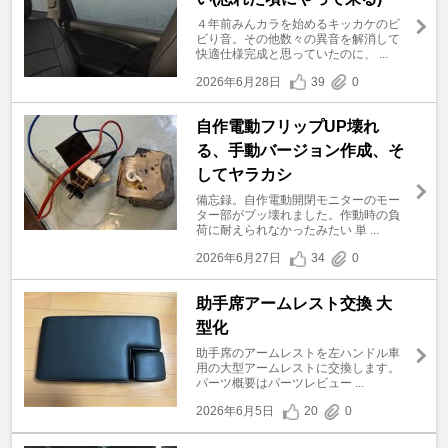
４年前みんカラを始めるキッカケのビ
ビり音。その他数々の異音を解消して
快適仕様完成と思っていたのに、 ...
2026年6月28日
39
0
自作電動フリップUP壊れ
る、手動バージョン作成、そ
してヤラカシ
備忘録。自作電動開閉モニターのモー
ター部がブッ壊れました。作動時の負
荷に耐えられなかったみたい 単 ...
2026年6月27日
34
0
助手席アームレスト交換 大
型化
助手席のアームレストを左ハンドル車
用の大型アームレストに交換します。
パーツ概要はパーツレビュー ...
2026年6月5日
20
0