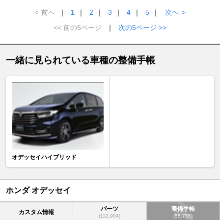
<
前へ
｜
1
｜
2
｜
3
｜
4
｜
5
｜
次へ
>
<< 前の5ページ
｜
次の5ページ >>
一緒に見られている車種の整備手帳
オデッセイハイブリッド
ホンダ オデッセイ
パーツ
整備手帳
カスタム情報
(112,904)
(55,755)