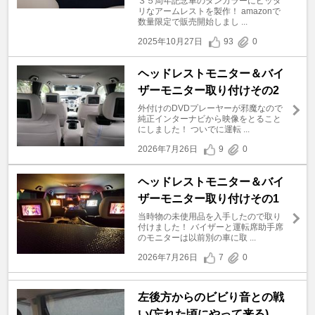
３５周年記念車のタンカラーにピッタ
リなアームレストを製作！ amazonで
数量限定で販売開始しまし ...
2025年10月27日
93
0
ヘッドレストモニター＆バイ
ザーモニター取り付けその2
外付けのDVDプレーヤーが邪魔なので
純正インターナビから映像をとること
にしました！ ついでに運転 ...
2026年7月26日
9
0
ヘッドレストモニター＆バイ
ザーモニター取り付けその1
当時物の未使用品を入手したので取り
付けました！ バイザーと運転席助手席
のモニターは以前別の車に取 ...
2026年7月26日
7
0
左後方からのビビり音との戦
い(忘れた頃にやって来る)