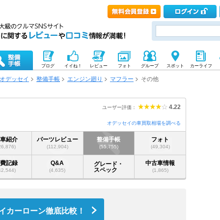
ブログ
イイね！
レビュー
フォト
グループ
スポット
カーライフ
オデッセイ
整備手帳
エンジン廻り
マフラー
その他
4.22
ユーザー評価：
オデッセイの車買取相場を調べる
愛車紹介
パーツレビュー
整備手帳
フォト
26,876)
(112,904)
(55,755)
(49,304)
燃費記録
Q&A
中古車情報
グレード・
スペック
42,544)
(4,635)
(1,865)
イカーローン徹底比較！