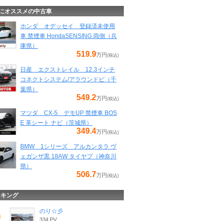
にオススメの中古車
ホンダ オデッセイ 登録済未使用
車 禁煙車 HondaSENSING 両側（兵
庫県）
519.9
万円
(税込)
日産 エクストレイル 12.3インチ
コネクトシステム/アラウンドビ（千
葉県）
549.2
万円
(税込)
マツダ CX-5 デモUP 禁煙車 BOS
E 革シート ナビ（茨城県）
349.4
万円
(税込)
BMW 1シリーズ アルカンタラ ヴ
ェガンザ黒 18AW タイヤプ（神奈川
県）
506.7
万円
(税込)
ンキング
のり☆彡
334 PV