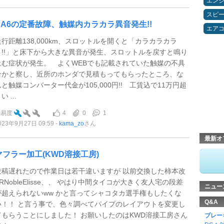
エン
スピ
RA6の定番故障、触媒内カラカラ異音発生!!
エア
走行距離138,000km、スロットルを開くと「カラカラカラ
～!!」と床下から大きな異音が発生、スロットルを戻すと鳴り
止む症状が発生。 よくWEBでも記載されていた触媒の不具
合かと察し、近所のホンダで見積もってもらったところ、な
んと触媒コンバーター代金が105,000円!! 工賃込で11万円超
い ...
4
0
1
難易度
023年9月27日 09:59
kama_zo
さん
最新オ
マフラー加工(KWD溶接工房)
投稿遅れたので作業日は若干違いますが 以前交換した柿本改
KRNobleElisse、、 やはり中間タイコが大きく友人宅の段差
ニュー
が超えられないww かと言ってシャコタカ選手権もしたくな
Q&A
い！！ と言う事で、色々調べてパイプのレイアウトを変更し
てもらうことにしました！ お願いしたのはKWD溶接工房さん
ブレー