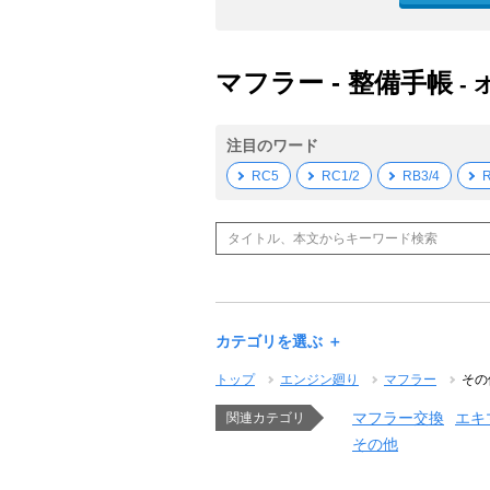
マフラー - 整備手帳
- 
注目のワード
RC5
RC1/2
RB3/4
R
カテゴリを選ぶ ＋
トップ
エンジン廻り
マフラー
その
マフラー交換
エキ
関連カテゴリ
その他