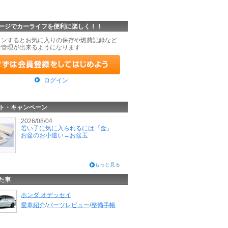
ージでカーライフを便利に楽しく！！
インするとお気に入りの保存や燃費記録など
な管理が出来るようになります
ログイン
ト・キャンペーン
2026/08/04
若い子に気に入られるには『金』
お盆のお小遣い→お盆玉
もっと見る
た車
ホンダ オデッセイ
愛車紹介
/
パーツレビュー
/
整備手帳