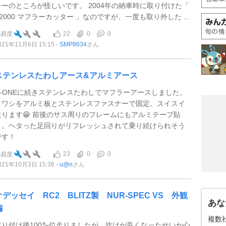
テーのところが怪しいです。 2004年の納車時に取り付けた「
S2000 マフラーカッター 」なのですが、一度も取り外した ...
22
0
0
難易度
021年11月6日 15:15
SMP8634
さん
ステンレスたわしアース&アルミアース
N-ONEに続きステンレスたわしでマフラーアースしました。
タワシをアルミ板とステンレスファスナーで固定。スイスイ
走ります😁 前後のサス周りのフレームにもアルミテープ貼
り。ヘタった足回りがリフレッシュされて乗り続けられそう
です！
23
0
0
難易度
021年10月3日 15:36
u@n
さん
オデッセイ RC2 BLITZ製 NUR-SPEC VS 外観
あな
編
複数
取り付け後100㌔位走りましたが、吹けが良くなったせいか心