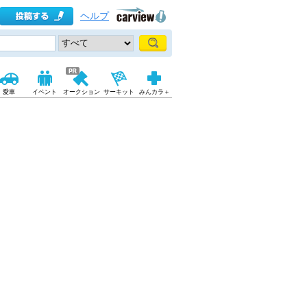
ヘルプ
愛車
イベント
オークション
サーキット
みんカラ＋