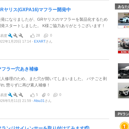
あなた
GRヤリス(GXPA16)マフラー開発中
後発になりましたが、GRヤリスのマフラーを製品化するため
開発スタートしました。 K様ご協力ありがとうございます！
28
0
難易度
022年1月20日 17:14
EXART
さん
マフラー穴あき補修
素人修理のため、また穴が開いてしまいました。 パテごと剥
がれ 懲りずに再び素人補修！
5
0
0
難易度
026年5月11日 21:59
Atsu31
さん
PVラ
フランジサイレンサーを取り付けてみます🫡