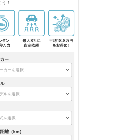
よう！
カー
ル
距離（km）