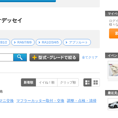
マイペ
オデッセイ
ログ
様々
B1/2
RA6/7/8/9
RA1/2/3/4/5
アブソルート
イベン
全てクリア
新着順
イイね！順
クリップ順
他
最近見
マニ交換
マフラーカッター取付・交換
調整・点検・清掃