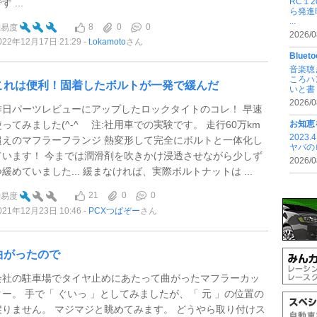
RC１
す ...
ら発進
...
8
0
0
難易度
2026/0
022年12月17日 21:29
t.okamoto
さん
Blu
音楽聴
ころハ
これは便利！固着したボルトが一発で緩んだ
いと書 .
2026/0
昨日パーツレビューにアップしたロックタイトのコレ！ 早速
使ってみました(^-^ゞ 注:社用車での実験です。 走行60万km
お知恵
202
超えのマフラーフランジ 熱変形して完全にボルトと一体化し
ヤバの
ています！ 今までは潤滑剤を吹きかけ浸透させながら少しず
2026/0
つ緩めていました... 緩まなければ、実際ボルトナットは ...
21
0
0
難易度
021年12月23日 10:46
PCXつばぞー
さん
曲がったので
会社の駐車場でタイヤ止めにあたって曲がったマフラーカッ
ター。 手で「 ぐいっ 」としてみましたが、「 元 」の位置の
戻りません。 マジマジと眺めてみます。 どうやら取り付けス