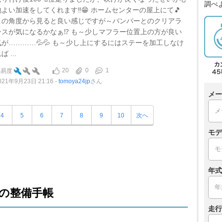
調べ
地よい加速をしてくれます‼️😁 ホームセンターの屋上にて🎵
この角度から見ると良い感じですが～バンパーとのクリアラ
ンスが気になるかなぁ⁉️ も～少しマフラー位置上の方が良い
気が…………💦💦 も～少し上にするにはステーを加工しなけ
ば ...
20
0
1
難易度
021年9月23日 21:16
tomoya24jp
さん
メー
4
5
6
7
8
9
10
次へ
モデ
年式
の整備手帳
走行