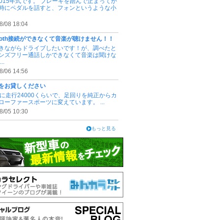
2015年式です。 ブレーキを踏んで止まってか
時にペダルを話すと、フォンというような小
8/08 18:04
etooth接続ができなくて音楽が聴けません！！
きながらドライブしたいです！が、調べたと
ンズフリー通話しかできなくて音楽は聞けな
..
8/06 14:56
をお貸しください
3.4に走行24000くらいで、足回りを純正からカ
ローファースポーツに変えています。 ...
8/05 10:30
もっと見る