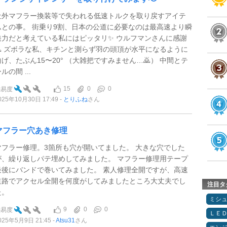
社外マフラー換装等で失われる低速トルクを取り戻すアイテ
ムとの事。 街乗り9割、日本の公道に必要なのは最高速より瞬
発力だと考えている私にはピッタリ✨ ウルフマンさんに感謝
🙇 ズボラな私、キチンと測らず羽の頭頂が水平になるように
曲げ、たぶん15〜20° （大雑把ですみません…🙇） 中間とテ
ルの間 ...
15
0
0
難易度
025年10月30日 17:49
とりふね
さん
マフラー穴あき修理
マフラー修理。3箇所も穴が開いてました。 大きな穴でした
が、繰り返しパテ埋めしてみました。 マフラー修理用テープ
最後にバンドで巻いてみました。 素人修理全開ですが、高速
道路でアクセル全開を何度がしてみましたところ大丈夫でし
注目タ
た。
ミシ
9
0
0
難易度
ＬＥ
025年5月9日 21:45
Atsu31
さん