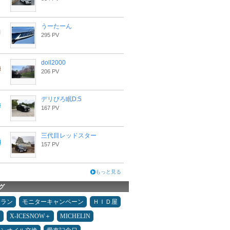
うーたーん
295 PV
doll2000
206 PV
デリぴろ眠D:5
167 PV
三代目レッドスター
157 PV
もっと見る
グ
ュラン
モニターキャンペーン
ＨＩＤ屋
Ｄ
X-ICESNOW＋
MICHELIN