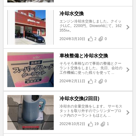
冷却水交換
エンジン冷却水交換しました。クイッ
クLLC。2200円。Dioworldにて。162
355㎞。
2024年3月10日
2
0
車検整備と冷却水交換
そろそろ車検なので事前の整備とクー
ラント交換をしました。 先日、会社の
工作機械に使った残りを使って ...
2024年2月11日
2
0
冷却水交換(2回目)
冷却水の全量交換をします。 サーモス
タットを取り外すのでシリンダーブロ
ック内のクーラントもほとん ...
2022年10月2日
19
1