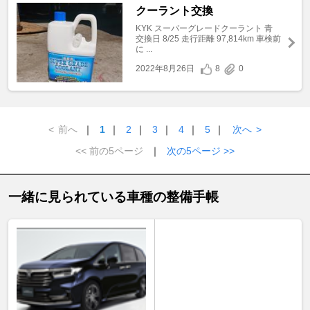
クーラント交換
KYK スーパーグレードクーラント 青
交換日 8/25 走行距離 97,814km 車検前
に ...
2022年8月26日
8
0
<
前へ
｜
1
｜
2
｜
3
｜
4
｜
5
｜
次へ
>
<< 前の5ページ
｜
次の5ページ >>
一緒に見られている車種の整備手帳