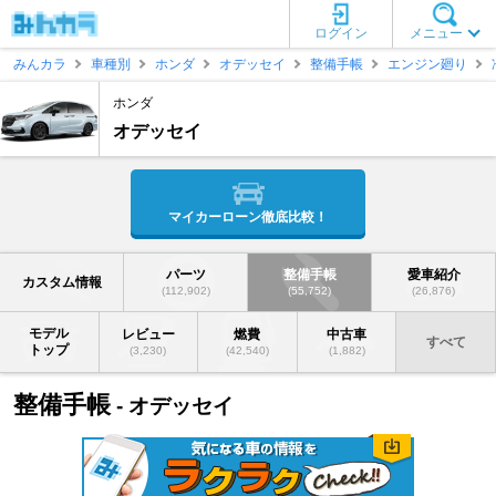
ログイン
メニュー
みんカラ
車種別
ホンダ
オデッセイ
整備手帳
エンジン廻り
ホンダ
オデッセイ
マイカーローン徹底比較！
パーツ
整備手帳
愛車紹介
カスタム情報
(112,902)
(55,752)
(26,876)
モデル
レビュー
燃費
中古車
すべて
トップ
(3,230)
(42,540)
(1,882)
整備手帳
- オデッセイ