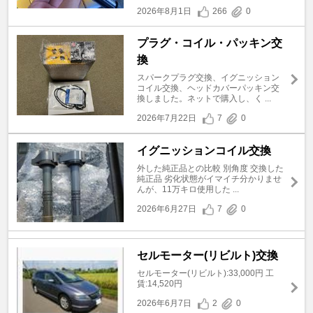
2026年8月1日
266
0
プラグ・コイル・パッキン交
換
スパークプラグ交換、イグニッション
コイル交換、ヘッドカバーパッキン交
換しました。ネットで購入し、く ...
2026年7月22日
7
0
イグニッションコイル交換
外した純正品との比較 別角度 交換した
純正品 劣化状態がイマイチ分かりませ
んが、11万キロ使用した ...
2026年6月27日
7
0
セルモーター(リビルト)交換
セルモーター(リビルト):33,000円 工
賃:14,520円
2026年6月7日
2
0