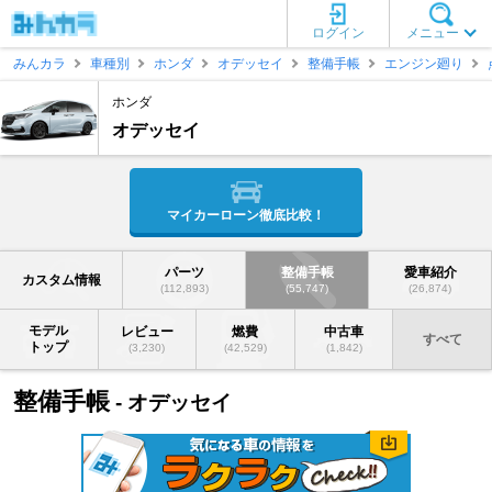
ログイン
メニュー
みんカラ
車種別
ホンダ
オデッセイ
整備手帳
エンジン廻り
ホンダ
オデッセイ
マイカーローン徹底比較！
パーツ
整備手帳
愛車紹介
カスタム情報
(112,893)
(55,747)
(26,874)
モデル
レビュー
燃費
中古車
すべて
トップ
(3,230)
(42,529)
(1,842)
整備手帳
- オデッセイ