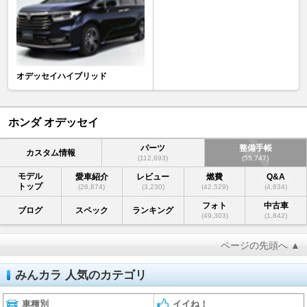
オデッセイハイブリッド
ホンダ オデッセイ
パーツ
整備手帳
カスタム情報
(112,893)
(55,747)
モデル
愛車紹介
レビュー
燃費
Q&A
トップ
(26,874)
(3,230)
(42,529)
(4,634)
フォト
中古車
ブログ
スペック
ランキング
(49,303)
(1,842)
ページの先頭へ ▲
みんカラ 人気のカテゴリ
車種別
イイね！