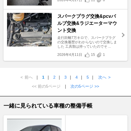
スパークプラグ交換&pcvバ
ルブ交換&ラジエーターマウ
ント交換
走行距離7万キロで、スパークプラグ
の交換履歴がわからないので交換しま
した 工具類は持っていたのでそ ...
2026年4月11日
15
1
<
前へ
｜
1
｜
2
｜
3
｜
4
｜
5
｜
次へ
>
<< 前の5ページ
｜
次の5ページ >>
一緒に見られている車種の整備手帳