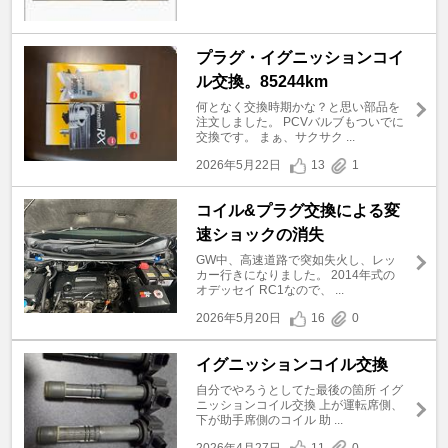
プラグ・イグニッションコイ
ル交換。85244km
何となく交換時期かな？と思い部品を
注文しました。 PCVバルブもついでに
交換です。 まぁ、サクサク ...
2026年5月22日
13
1
コイル&プラグ交換による変
速ショックの消失
GW中、高速道路で突如失火し、レッ
カー行きになりました。 2014年式の
オデッセイ RC1なので、 ...
2026年5月20日
16
0
イグニッションコイル交換
自分でやろうとしてた最後の箇所 イグ
ニッションコイル交換 上が運転席側、
下が助手席側のコイル 助 ...
2026年4月27日
11
0