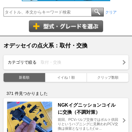
クリア
オデッセイの点火系：取付・交換
カテゴリで絞る
取付・交換
新着順
イイね！順
クリップ数順
371
件見つかりました
NGKイグニッションコイル
に交換（不調対策）
前回、PCVバルブ交換ではボルト供回
りというハプニングに見舞われPCV交
換は保留となりました(´ω ...