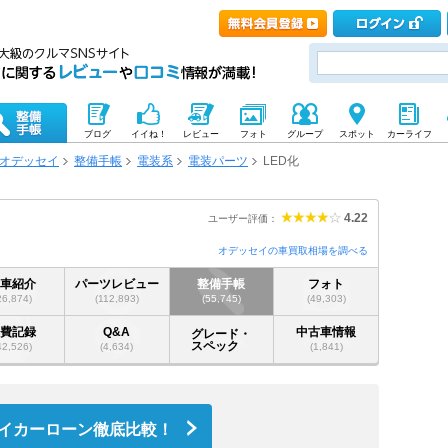
ブログ
イイね！
レビュー
フォト
グループ
スポット
カーライフ
オデッセイ
整備手帳
電装系
電装パーツ
LED化
4.22
ユーザー評価：
オデッセイの車買取相場を調べる
愛車紹介
パーツレビュー
整備手帳
フォト
26,874)
(112,893)
(55,745)
(49,303)
燃費記録
Q&A
中古車情報
グレード・
スペック
42,526)
(4,634)
(1,841)
イカーローン徹底比較！