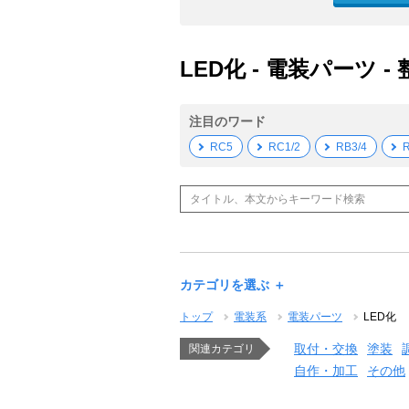
LED化 - 電装パーツ -
注目のワード
RC5
RC1/2
RB3/4
R
カテゴリを選ぶ ＋
トップ
電装系
電装パーツ
LED化
取付・交換
塗装
関連カテゴリ
自作・加工
その他