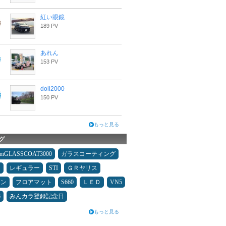
紅い眼鏡
189 PV
あれん
153 PV
doll2000
150 PV
もっと見る
グ
umGLASSCOAT3000
ガラスコーティング
ン
レギュラー
STI
ＧＲヤリス
メン
フロアマット
S660
ＬＥＤ
VN5
6
みんカラ登録記念日
もっと見る