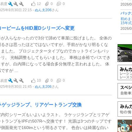
12
0
0
難易度
2026/0
025年9月30日 22:15
ぬん太206
さん
バック
初めま
15年
ロービームをHID屋Dシリーズへ変更
2026/0
手が入らなかったので3分で諦めて車屋に投げました。 全体の
明るさは思ったほどではないですが、手前がかなり明るくな
りました。 プロジェクタータイプなのでカットラインもバッ
チリ。 光軸調整もしてもらいました。 車検は余裕でパスでき
ますが、白内障になってる場合多分無理と言われました。 体
ですが ...
10
0
0
難易度
025年9月30日 21:45
ぬん太206
さん
ラゲッジランプ、リアゲートランプ交換
室内灯シリーズもいよいよラスト。 ラケッジランプとリアゲ
ートランプをIPFの507Rへ交換です！ 光源は3つのチップです
が側面発光で160lmという明るさです。 色合いは綺麗な白い