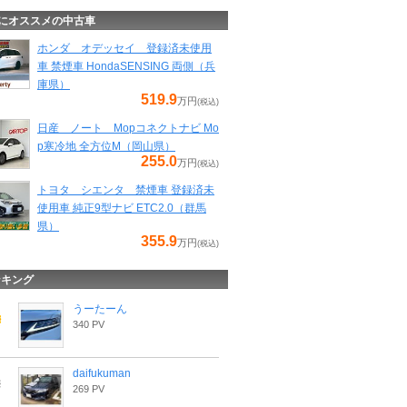
にオススメの中古車
ホンダ オデッセイ 登録済未使用
車 禁煙車 HondaSENSING 両側（兵
庫県）
519.9
万円
(税込)
日産 ノート Mopコネクトナビ Mo
p寒冷地 全方位M（岡山県）
255.0
万円
(税込)
トヨタ シエンタ 禁煙車 登録済未
使用車 純正9型ナビ ETC2.0（群馬
県）
355.9
万円
(税込)
ンキング
うーたーん
340 PV
daifukuman
269 PV