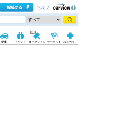
ヘルプ
愛車
イベント
オークション
サーキット
みんカラ＋