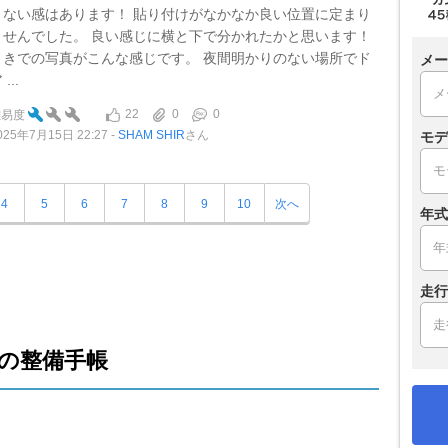
りない感はあります！ 貼り付けがなかなか良い位置に定まり
ませんでした。 良い感じに横と下で分かれたかと思います！
引きでの写真がこんな感じです。 夜間明かりのない場所でド
メー
 ...
22
0
0
難易度
025年7月15日 22:27
SHAM SHIR
さん
モデ
4
5
6
7
8
9
10
次へ
年式
走行
の整備手帳