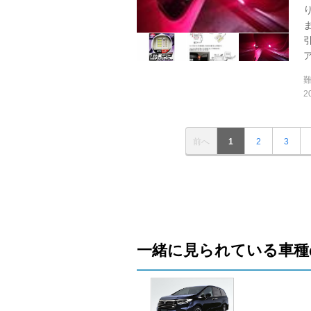
ア
2
前へ
1
2
3
一緒に見られている車種