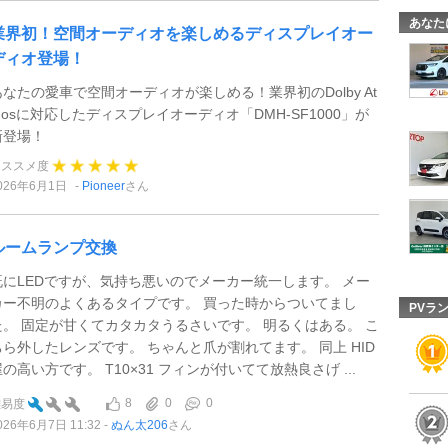
あなた
業界初！空間オーディオを楽しめるディスプレイオー
ディオ登場！
あなたの愛車で空間オーディオが楽しめる！業界初のDolby At
mosに対応したディスプレイオーディオ「DMH-SF1000」が
新登場！
オススメ度
026年6月1日
Pioneer
さん
ルームランプ交換
既にLEDですが、気持ち悪いのでメーカー統一します。 メー
カー不明のよくあるタイプです。 買った時からついてまし
PVラ
た。 固定が甘くてカタカタうるさいです。 明るくはある。 こ
ちら外したレンズです。 ちゃんと爪が割れてます。 同上 HID
屋の高い方です。 T10×31 フィンが付いてて放熱良さげ ...
8
0
0
難易度
026年6月7日 11:32
ぬん太206
さん