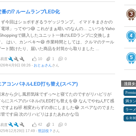
定番の⁉︎ ルームランプLED化
まず今回はショボすぎるラゲッジランプ。 イマドキまさかの
「電球」ってやつ😅 これがまぁ暗いのなんの... こいつをYaho
oShoppingで購入したユニット一体のLEDランプに交換しま
す。 はい、カンペキ〜😄 作業時間としては、クルマのテール
ゲート開けたり、届いた商品を封筒から取りました ...
10
1
0
難易度
026年4月9日 08:26
おとぉさん
さん
エアコンパネルLED打ち替え(スペア)
注目タ
Premi
週末から少し風邪気味でずっ〜と寝てたのですがリハビリが
てらにスペアのパネルのLED打ち替えを😅 なんでやねん❗️て感
満タ
じですよね🤣 相変わらずの赤にしました😂 スペアなのでまた
ラー
保管です🤗 次のリハビリはまたあれかな🤔
ＧＲ8
42
1
0
難易度
025年12月29日 17:49
世話役？
さん