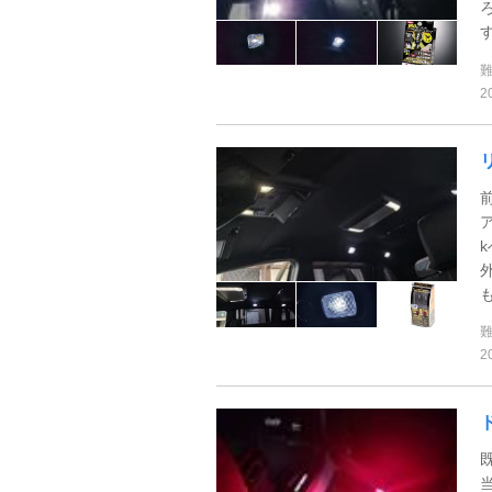
2
ア
も
2