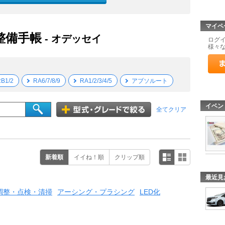
マイペ
 整備手帳
- オデッセイ
ログ
様々
B1/2
RA6/7/8/9
RA1/2/3/4/5
アブソルート
イベン
全てクリア
新着順
イイね！順
クリップ順
最近見
調整・点検・清掃
アーシング・プラシング
LED化