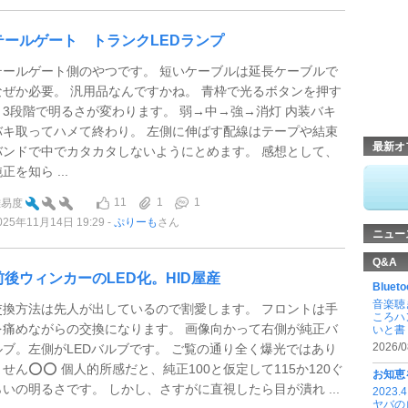
テールゲート トランクLEDランプ
テールゲート側のやつです。 短いケーブルは延長ケーブルで
なぜか必要。 汎用品なんですかね。 青枠で光るボタンを押す
と3段階で明るさが変わります。 弱→中→強→消灯 内装バキ
バキ取ってハメて終わり。 左側に伸ばす配線はテープや結束
最新オ
バンドで中でカタカタしないようにとめます。 感想として、
正を知ら ...
11
1
1
難易度
025年11月14日 19:29
ぷりーも
さん
ニュー
Q&A
前後ウィンカーのLED化。HID屋産
Blu
音楽聴
交換方法は先人が出しているので割愛します。 フロントは手
ころハ
を痛めながらの交換になります。 画像向かって右側が純正バ
いと書 .
2026/0
ルブ。左側がLEDバルブです。 ご覧の通り全く爆光ではあり
ません⭕️⭕️ 個人的所感だと、純正100と仮定して115か120ぐ
お知恵
らいの明るさです。 しかし、さすがに直視したら目が潰れ ...
202
ヤバの