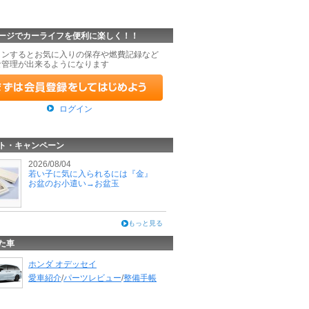
ージでカーライフを便利に楽しく！！
インするとお気に入りの保存や燃費記録など
な管理が出来るようになります
ログイン
ト・キャンペーン
2026/08/04
若い子に気に入られるには『金』
お盆のお小遣い→お盆玉
もっと見る
た車
ホンダ オデッセイ
愛車紹介
/
パーツレビュー
/
整備手帳