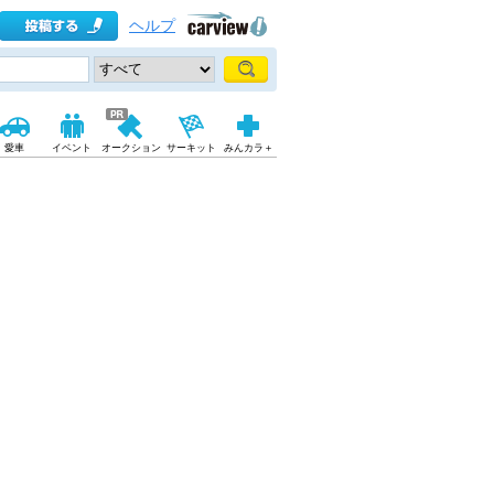
ヘルプ
愛車
イベント
オークション
サーキット
みんカラ＋