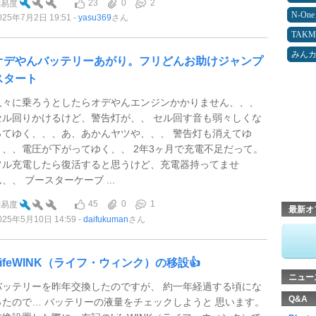
23
0
2
難易度
N-One
025年7月2日 19:51
yasu369
さん
TAK
みん
オデやんバッテリーあがり。フリどんお助けジャンプ
スタート
久々に乗ろうとしたらオデやんエンジンかかりません、、、
セル回りかけるけど、警告灯が、、 セル回す音も弱々しくな
ってゆく、、、あ、あかんヤツや、、、 警告灯も消えてゆ
く、、電圧が下がってゆく、、 2年3ヶ月で充電不足だって。
フル充電したら復活すると思うけど、充電器持ってませ
、、 ブースターケーブ ...
45
0
1
難易度
最新オ
025年5月10日 14:59
daifukuman
さん
LifeWINK（ライフ・ウィンク）の移設👍
ニュー
バッテリーを昨年交換したのですが、 約一年経過する頃にな
Q&A
ったので… バッテリーの液量をチェックしようと 思います。