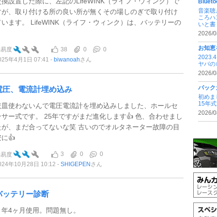
交換設置した際に、左記のLifeWINK（ライフ・ウィンク）で
Blu
音楽聴
すが、取り付ける所の良い所が無くその場しのぎで取り付け
ころハ
ています。 LifeWINK（ライフ・ウィンク）は、バッテリーの
いと書 .
.
2026/0
お知恵
38
0
0
難易度
202
025年4月1日 07:41
biwanoah
さん
ヤバの
2026/0
バック
電圧、電流計埋め込み
初めま
15年
灰皿使わないんで電圧電流計を埋め込みしました、ホールセ
2026/0
ンサー式です。 25年ですがまだ進化します👍 色、合わせまし
たが、まだ合ってないな笑 古いのでオルタネーター故障の目
に👍
3
0
0
難易度
024年10月28日 10:12
SHIGEPEN
さん
バッテリー診断
２年4ヶ月使用。問題無し。