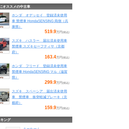
にオススメの中古車
ホンダ オデッセイ 登録済未使用
車 禁煙車 HondaSENSING 両側（兵
庫県）
519.9
万円
(税込)
スズキ ハスラー 届出済未使用車
禁煙車 スズキセーフティサ（京都
府）
163.4
万円
(税込)
ホンダ フリード 登録済未使用車
禁煙車 HondaSENSING マル（滋賀
県）
299.9
万円
(税込)
スズキ スペーシア 届出済未使用
車 禁煙車 衝突軽減ブレーキ（京
都府）
159.9
万円
(税込)
ンキング