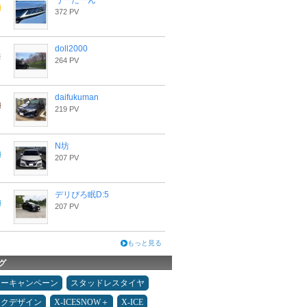
うーたーん
372 PV
doll2000
264 PV
daifukuman
219 PV
N坊
207 PV
デリぴろ眠D:5
207 PV
もっと見る
グ
ターキャンペーン
スタッドレスタイヤ
ックデザイン
X-ICESNOW＋
X-ICE