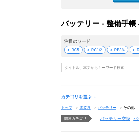
バッテリー - 整備手帳
注目のワード
RC5
RC1/2
RB3/4
R
カテゴリを選ぶ ＋
トップ
電装系
バッテリー
その他
バッテリー交換
バ
関連カテゴリ