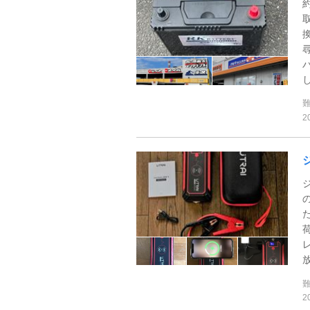
し
2
放
2