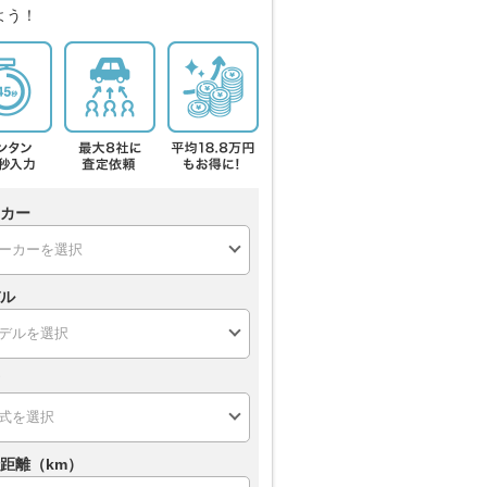
よう！
カー
ル
距離（km）