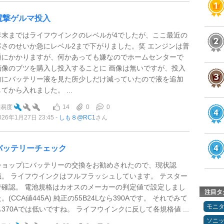
電撃ゲルマ投入
年末まではライフウインクのレベルが4でしたが、ここ最近の
寒さのせいか急にレベル2まで下がりました。笑 エンジンは普
通にかかりますが、何かあっても嫌なのでホームセンターで
画像のブツを購入し投入することに 画像は無いですが、投入
前にバッテリー液を見た所少しだけ減っていたので液を追加
してから入れました。 ...
14
0
0
難易度
026年1月27日 23:45
しも８@RC1
さん
バッテリーチェック
ショップにバッテリーの交換をお勧めされたので、現状認
識。 ライフウインクはフルフラッシュしています。 テスター
で確認。 電池規格はカオスのメーカーの判定値で設定しまし
注目タ
。(CCA値445A) 純正の55B24Lなら390Aです。 それでみて
モニ
も370Aでは低いですね。 ライフウインクに反して各規格値 ...
ソニ