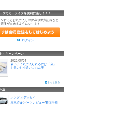
ージでカーライフを便利に楽しく！！
インするとお気に入りの保存や燃費記録など
な管理が出来るようになります
ログイン
ト・キャンペーン
2026/08/04
若い子に気に入られるには『金』
お盆のお小遣い→お盆玉
もっと見る
た車
ホンダ オデッセイ
愛車紹介
/
パーツレビュー
/
整備手帳