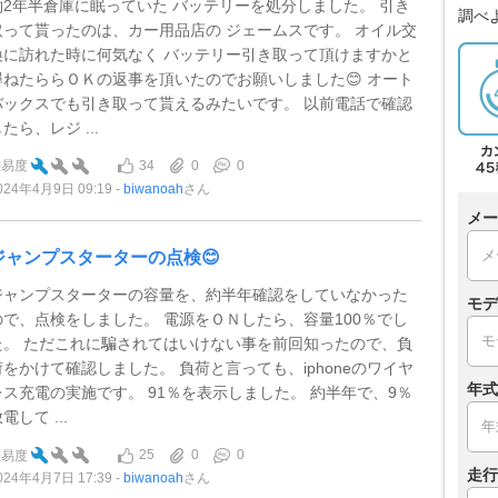
約2年半倉庫に眠っていた バッテリーを処分しました。 引き
調べ
取って貰ったのは、カー用品店の ジェームスです。 オイル交
換に訪れた時に何気なく バッテリー引き取って頂けますかと
尋ねたららＯＫの返事を頂いたのでお願いしました😊 オート
バックスでも引き取って貰えるみたいです。 以前電話で確認
たら、レジ ...
34
0
0
難易度
024年4月9日 09:19
biwanoah
さん
メー
ジャンプスターターの点検😊
ジャンプスターターの容量を、約半年確認をしていなかった
モデ
ので、点検をしました。 電源をＯＮしたら、容量100％でし
た。 ただこれに騙されてはいけない事を前回知ったので、負
荷をかけて確認しました。 負荷と言っても、iphoneのワイヤ
年式
レス充電の実施です。 91％を表示しました。 約半年で、9％
電して ...
25
0
0
難易度
走行
024年4月7日 17:39
biwanoah
さん