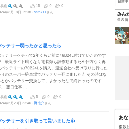
15
0
0
難易度
024年8月18日 15:38
sato711
さん
バッテリー弱ったかと思ったら…
バッテリーケチって2年くらい前に46B24L付けていたのです
が、最近ライト暗くなり電装類も誤作動するため仕方なく再
生バッテリーの70B24Lを購入、運送会社へ受け取りに行った
帰りのスーパー駐車場でバッテリー死にました💧 その時はな
んとかバッテリー交換して、よかったなで終わったのです
… 翌日仕事 ...
5
0
0
難易度
024年6月23日 23:46
野比介
さん
あな
バッテリーを引き取って貰いました👍
複数