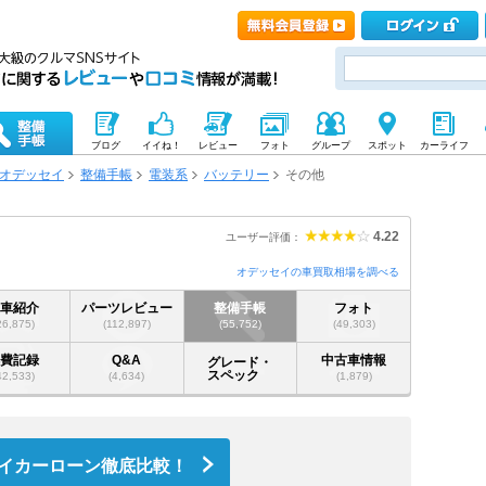
ブログ
イイね！
レビュー
フォト
グループ
スポット
カーライフ
オデッセイ
整備手帳
電装系
バッテリー
その他
4.22
ユーザー評価：
オデッセイの車買取相場を調べる
愛車紹介
パーツレビュー
整備手帳
フォト
26,875)
(112,897)
(55,752)
(49,303)
燃費記録
Q&A
中古車情報
グレード・
スペック
42,533)
(4,634)
(1,879)
イカーローン徹底比較！