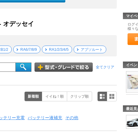
マイペ
- オデッセイ
ログ
様々
B1/2
RA6/7/8/9
RA1/2/3/4/5
アブソルート
イベン
全てクリア
新着順
イイね！順
クリップ順
最近見
ッテリー充電
バッテリー液補充
その他