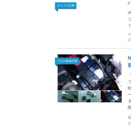
オススメ記事
2
プロの整備手帳
際
2