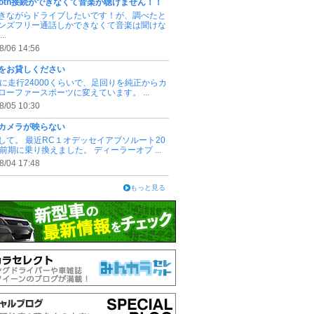
etooth接続ができなくて音楽が聴けません！！
きながらドライブしたいです！が、調べたと
ンズフリー通話しかできなくて音楽は聞けな
..
8/06 14:56
をお貸しください
3.4に走行24000くらいで、足回りを純正からカ
ローファースポーツに変えています。 ...
8/05 10:30
カメラが映らない
して。 最近RC１オデッセイアブソルート20
式前期に乗り換えました。 ディーラーオプ ...
8/04 17:48
もっと見る