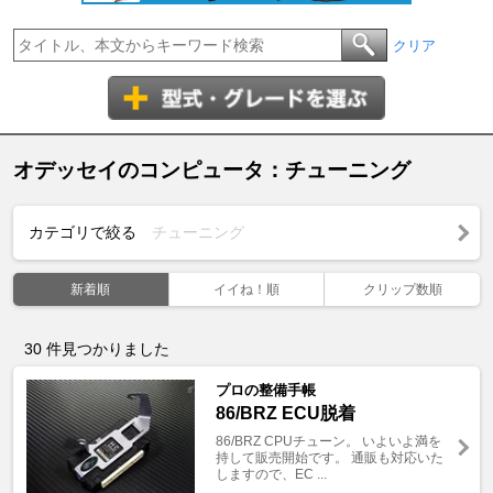
クリア
オデッセイのコンピュータ：チューニング
カテゴリで絞る
チューニング
新着順
イイね！順
クリップ数順
30
件見つかりました
プロの整備手帳
86/BRZ ECU脱着
86/BRZ CPUチューン。 いよいよ満を
持して販売開始です。 通販も対応いた
しますので、EC ...