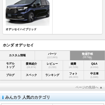
オデッセイハイブリッド
ホンダ オデッセイ
パーツ
整備手帳
カスタム情報
(112,893)
(55,748)
モデル
愛車紹介
レビュー
燃費
Q&A
トップ
(26,874)
(3,230)
(42,529)
(4,634)
フォト
中古車
ブログ
スペック
ランキング
(49,303)
(1,846)
ページの先頭へ ▲
みんカラ 人気のカテゴリ