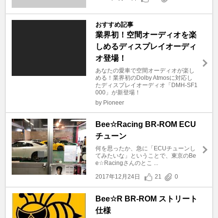
おすすめ記事
業界初！空間オーディオを楽
しめるディスプレイオーディ
オ登場！
あなたの愛車で空間オーディオが楽し
める！業界初のDolby Atmosに対応し
たディスプレイオーディオ「DMH-SF1
000」が新登場！
by Pioneer
Bee☆Racing BR-ROM ECU
チューン
何を思ったか、急に「ECUチューンし
てみたいな」ということで、東京のBe
e☆Racingさんのとこ ...
2017年12月24日
21
0
Bee☆R BR-ROM ストリート
仕様