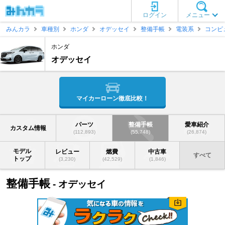
ログイン
メニュー
みんカラ
車種別
ホンダ
オデッセイ
整備手帳
電装系
コンピ
ホンダ
オデッセイ
マイカーローン徹底比較！
パーツ
整備手帳
愛車紹介
カスタム情報
(112,893)
(55,748)
(26,874)
モデル
レビュー
燃費
中古車
すべて
トップ
(3,230)
(42,529)
(1,846)
整備手帳
- オデッセイ