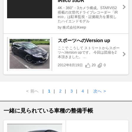
iReco 55DR
4K・360°・3カメラ構成。STARVIS2
搭載の次世代ドライブレコーダー「iR
eco」は駐車監視・証拠能力を重視し
たハイエンドモデル
by 株式会社iKeep
スポーツへのVersion up
ここで こうして ストリートからスポー
ツへVersion upです。 今回は団扇を2
本頂きました。 ...
2012年8月19日
20
0
<
前へ
｜
1
｜
2
｜
3
｜
4
｜
次へ
>
一緒に見られている車種の整備手帳