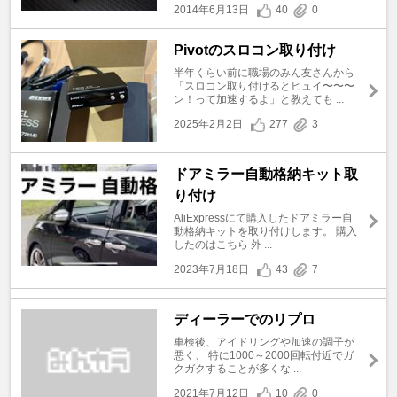
2014年6月13日
40
0
Pivotのスロコン取り付け
半年くらい前に職場のみん友さんから
「スロコン取り付けるとヒュイ〜〜〜
ン！って加速するよ」と教えても ...
2025年2月2日
277
3
ドアミラー自動格納キット取
り付け
AliExpressにて購入したドアミラー自
動格納キットを取り付けします。 購入
したのはこちら 外 ...
2023年7月18日
43
7
ディーラーでのリプロ
車検後、アイドリングや加速の調子が
悪く、 特に1000～2000回転付近でガ
クガクすることが多くな ...
2021年7月12日
10
0