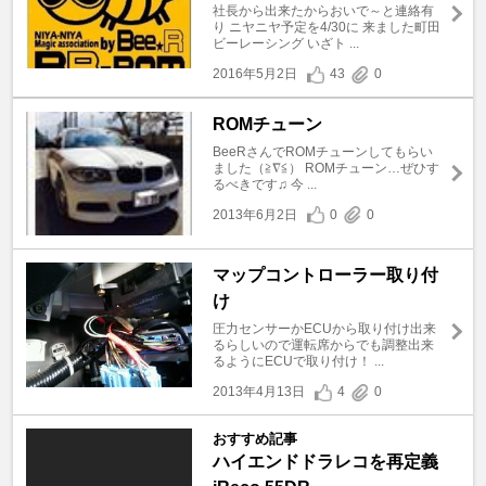
社長から出来たからおいで～と連絡有
り ニヤニヤ予定を4/30に 来ました町田
ビーレーシング いざト ...
2016年5月2日
43
0
ROMチューン
BeeRさんでROMチューンしてもらい
ました（≧∇≦） ROMチューン…ぜひす
るべきです♫ 今 ...
2013年6月2日
0
0
マップコントローラー取り付
け
圧力センサーかECUから取り付け出来
るらしいので運転席からでも調整出来
るようにECUで取り付け！ ...
2013年4月13日
4
0
おすすめ記事
ハイエンドドラレコを再定義