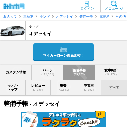
ログイン
メニュー
みんカラ
車種別
ホンダ
オデッセイ
整備手帳
電装系
その他
ホンダ
オデッセイ
マイカーローン徹底比較！
パーツ
整備手帳
愛車紹介
カスタム情報
(112,902)
(55,752)
(26,876)
モデル
レビュー
燃費
中古車
すべて
トップ
(3,230)
(42,541)
(1,882)
整備手帳
- オデッセイ