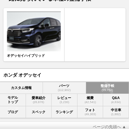
オデッセイハイブリッド
ホンダ オデッセイ
パーツ
整備手帳
カスタム情報
(112,902)
(55,752)
モデル
愛車紹介
レビュー
燃費
Q&A
トップ
(26,876)
(3,230)
(42,541)
(4,634)
フォト
中古車
ブログ
スペック
ランキング
(49,303)
(1,882)
ページの先頭へ ▲