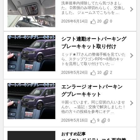
洗車後車内掃除してたら気づきまし
た。 D席側のみ球切れらしく、交換し
ました。 ジェームスでこちらを ...
2026年6月14日
20
0
シフト連動オートパーキング
ブレーキキット取り付け
ミッド★77さんの整備手帳を見ていた
ら、ステップワゴンRP6〜8用のキッ
トを流用して取り付けていた ...
2026年5月24日
10
2
エンラージ オートパーキン
グブレーキキット
※困っています。同じ症状の人いませ
んか。 →追記：交換で解決しました！
他の方々の投稿を参考にオデ ...
2026年5月16日
9
0
おすすめ記事