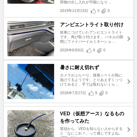
荷物の出し入れが可能になり ...
2019年12月23日
3
0
アンビエントライト取り付け
前車につけていたアンビエントライト
です。再び取り付けます。 パネルの隙
間にファイバーイルミネーショ ...
2026年8月6日
9
0
暑さに耐え切れず
カメラがぶらーり。接着シートが熱に
負けてるようです。とりあえずくっつ
けてみると、手では取れないくら ...
2026年7月27日
9
0
VED（仮想アース）なるもの
を作ってみた
冒頭から、VEDを知らない人からする
と「なにこれ？」って感じですよね。