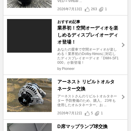
VED＝Virtual ...
2026年7月13日
263
1
おすすめ記事
業界初！空間オーディオを楽
しめるディスプレイオーディ
オ登場！
あなたの愛車で空間オーディオが楽し
める！業界初のDolby Atmosに対応し
たディスプレイオーディオ「DMH-SF1
000」が新登場！
by Pioneer
アーネスト リビルトオルタ
ネーター交換
アーネストさんのリビルトオルタネー
ター 予防整備のため、購入。 23年も
使用したオルタネーター、お ...
2026年7月12日
5
1
D席マップランプ球交換