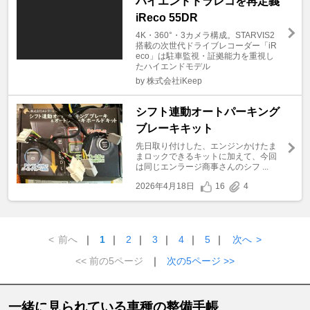
ハイエンドドラレコを再定義
iReco 55DR
4K・360°・3カメラ構成。STARVIS2
搭載の次世代ドライブレコーダー「iR
eco」は駐車監視・証拠能力を重視し
たハイエンドモデル
by 株式会社iKeep
シフト連動オートパーキング
ブレーキキット
先日取り付けした、エンジンかけたま
まロックできるキットに加えて、今回
は同じエンラージ商事さんのシフ ...
2026年4月18日
16
4
<
前へ
｜
1
｜
2
｜
3
｜
4
｜
5
｜
次へ
>
<< 前の5ページ
｜
次の5ページ >>
一緒に見られている車種の整備手帳