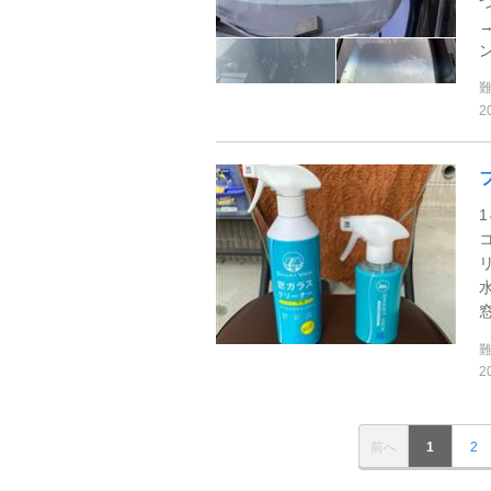
2
コ
リ
2
前へ
1
2