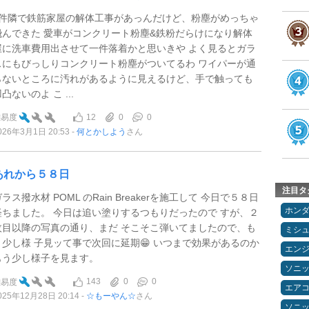
2件隣で鉄筋家屋の解体工事があっんだけど、粉塵がめっちゃ
飛んできた 愛車がコンクリート粉塵&鉄粉だらけになり解体
屋に洗車費用出させて一件落着かと思いきや よく見るとガラ
スにもびっしりコンクリート粉塵がついてるわ ワイパーが通
らないところに汚れがあるように見えるけど、手で触っても
凸ないのよ こ ...
12
0
0
難易度
026年3月1日 20:53
何とかしよう
さん
あれから５８日
注目タ
ラス撥水材 POML のRain Breakerを施工して 今日で５８日
ホン
経ちました。 今日は追い塗りするつもりだったので すが、２
枚目以降の写真の通り、まだ そこそこ弾いてましたので、も
ミシ
う少し様 子見ッて事で次回に延期😁 いつまで効果があるのか
エン
もう少し様子を見ます。
ソニ
143
0
0
難易度
エア
025年12月28日 20:14
☆もーやん☆
さん
ソニ