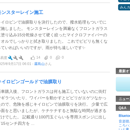
みん
モンスターレイン施工
キイロビンで油膜取りを決行したので、撥水処理もついでに
実施しました。 モンスターレインを満遍なくフロントガラス
に塗り込み15分乾燥させて硬く絞ったマイクロファイバーの
タオルでしっかりと拭き取りました。 これでビビリも無くな
っていればいいのですが、雨が待ち遠しいです✨
14
0
0
難易度
025年9月17日 06:01
霧島山
さん
最新オ
キイロビンゴールドで油膜取り
新車購入後、フロントガラスは何も施工していないのに街灯
でギラついたり、ワイパーを動かすとビビリがエゲツなかっ
ニュー
たので、危険を感じキイロビンで油膜取りを決行。 少量で広
Q&A
い面をと思いましたが、ケチケチすると無駄な時間が過ぎる
Blu
だけでした。 記載通り100円玉ぐらいを専用スポンジに出し
音楽聴
15センチ四方を ...
ころハ
いと書 .