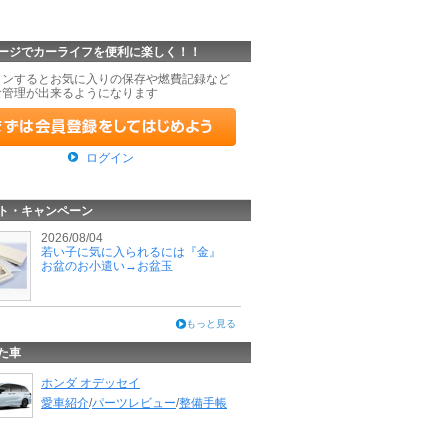
ージでカーライフを便利に楽しく！！
インするとお気に入りの保存や燃費記録など
な管理が出来るようになります
ログイン
ト・キャンペーン
2026/08/04
若い子に気に入られるには『金』
お盆のお小遣い→お盆玉
もっと見る
た車
ホンダ オデッセイ
愛車紹介
/
パーツレビュー
/
整備手帳