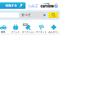
ヘルプ
愛車
イベント
オークション
サーキット
みんカラ＋