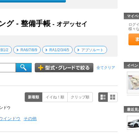
マイペ
ング - 整備手帳
- オデッセイ
ログ
様々
B1/2
RA6/7/8/9
RA1/2/3/4/5
アブソルート
イベン
全てクリア
新着順
イイね！順
クリップ順
ンドウ
最近見
ウインドウ
その他