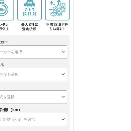
カー
ル
距離（km）