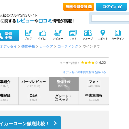
ブログ
イイね！
レビュー
フォト
グループ
スポット
カーライフ
オデッセイ
整備手帳
カーケア
コーティング
ウインドウ
4.22
ユーザー評価：
オデッセイの車買取相場を調べる
愛車紹介
パーツレビュー
整備手帳
フォト
26,876)
(112,903)
(55,752)
(49,303)
燃費記録
Q&A
中古車情報
グレード・
スペック
42,542)
(4,634)
(1,882)
イカーローン徹底比較！