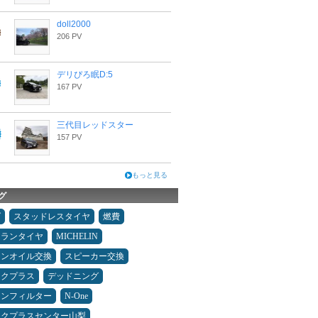
doll2000
206 PV
デリぴろ眠D:5
167 PV
三代目レッドスター
157 PV
もっと見る
グ
ダ
スタッドレスタイヤ
燃費
ュランタイヤ
MICHELIN
ジンオイル交換
スピーカー交換
ックプラス
デッドニング
コンフィルター
N-One
ックプラスセンター山梨