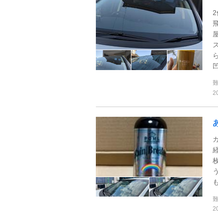
凹
2
ガ
2