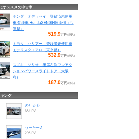
にオススメの中古車
ホンダ オデッセイ 登録済未使用
車 禁煙車 HondaSENSING 両側（兵
庫県）
519.9
万円
(税込)
トヨタ ハリアー 登録済未使用車
モデリスタエアロ（東京都）
532.9
万円
(税込)
スズキ ソリオ 後席左側ワンアク
ションパワースライドドア（大阪
府）
187.0
万円
(税込)
ンキング
のり☆彡
334 PV
うーたーん
295 PV