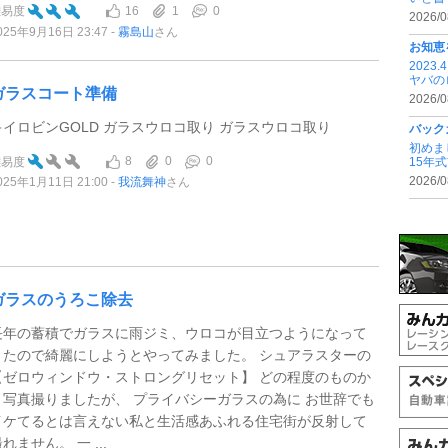
16
1
0
難易度
2026/0
025年9月16日 23:47
霧島山
さん
お知恵
202
ヤバの
ガラスコート準備
2026/0
キイロビンGOLD ガラスウロコ取り ガラスウロコ取り
バック
初めま
8
0
0
難易度
15年
2026/0
025年1月11日 21:00
我流舞神
さん
ガラスのうろこ除去
長年の蓄積でガラスに雨ジミ、ウロコが目立つようになって
きたので綺麗にしようとやってみました。 シュアラスターの
【ゼロウィンドウ・ストロングリセット】 どの程度のものか
と写真撮りましたが、 プライバシーガラスの為に お世辞でも
イケてるとは言えない私と生活感あふれる住宅街が反射して
れません。 一 ...