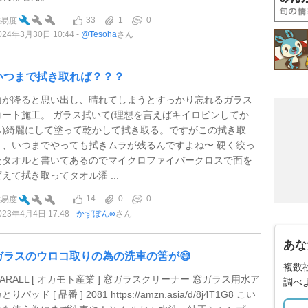
33
1
0
難易度
024年3月30日 10:44
@Tesoha
さん
いつまで拭き取れば？？？
雨が降ると思い出し、晴れてしまうとすっかり忘れるガラス
コート施工。 ガラス拭いて(理想を言えばキイロビンしてか
ら)綺麗にして塗って乾かして拭き取る。ですがこの拭き取
り、いつまでやっても拭きムラが残るんですよね〜 硬く絞っ
たタオルと書いてあるのでマイクロファイバークロスで面を
変えて拭き取ってタオル濯 ...
14
0
0
難易度
023年4月4日 17:48
かずぼん∞
さん
あな
ガラスのウロコ取りの為の洗車の筈が😅
複数
CARALL [ オカモト産業 ] 窓ガラスクリーナー 窓ガラス用水ア
調べ
とりパッド [ 品番 ] 2081 https://amzn.asia/d/8j4T1G8 こい