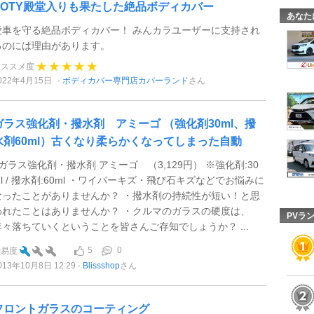
POTY殿堂入りも果たした絶品ボディカバー
あなた
愛車を守る絶品ボディカバー！ みんカラユーザーに支持され
るのには理由があります。
オススメ度
022年4月15日
ボディカバー専門店カバーランド
さん
ガラス強化剤・撥水剤 アミーゴ （強化剤30ml、撥
水剤60ml）古くなり柔らかくなってしまった自動
■ガラス強化剤・撥水剤 アミーゴ （3,129円） ※強化剤:30
ml / 撥水剤:60ml ・ワイパーキズ・飛び石キズなどでお悩みに
なったことがありませんか？ ・撥水剤の持続性が短い！と思
われたことはありませんか？ ・クルマのガラスの硬度は、
PVラ
年々落ちていくということを皆さんご存知でしょうか？ ...
5
0
難易度
013年10月8日 12:29
Blissshop
さん
フロントガラスのコーティング