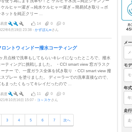
つを使う為にまず洗車や！と ケルヒャ水洗→純正シャンプー
→ケルヒャー濯ぎ→純水ケルヒャー濯ぎ→簡易拭き取り→ボ
ンネットを純正クリー ...
14
0
0
難易度
022年6月19日 23:38
かずぼん∞
さん
メー
フロントウィンドー撥水コーティング
1ヶ月点検で洗車もしてもらいキレイになったところで、撥水
ーティングに挑戦しました。 ・CCI smart view 窓ガラスク
モデ
ーナー で、一度ガラス全体を拭き取り ・CCI smart view 撥
水スプレー を塗りました。 ディーラーでの洗車直後なので、
窓もまったくもってキレイだったので ...
年式
11
0
0
難易度
021年10月16日 15:07
コ～スケ
さん
走行
3
4
5
6
7
次へ