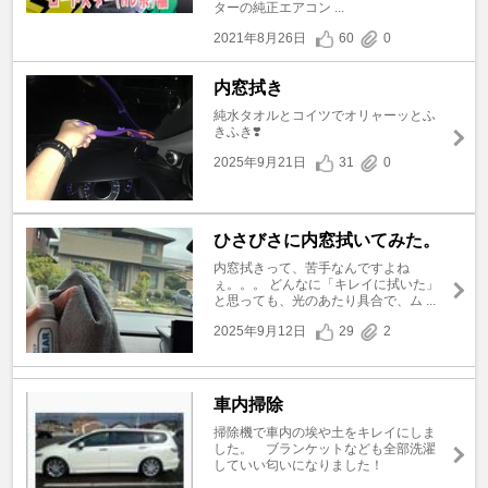
ターの純正エアコン ...
2021年8月26日
60
0
内窓拭き
純水タオルとコイツでオリャーッとふ
きふき❣️
2025年9月21日
31
0
ひさびさに内窓拭いてみた。
内窓拭きって、苦手なんですよね
ぇ。。。 どんなに「キレイに拭いた」
と思っても、光のあたり具合で、ム ...
2025年9月12日
29
2
車内掃除
掃除機で車内の埃や土をキレイにしま
した。 ブランケットなども全部洗濯
していい匂いになりました！