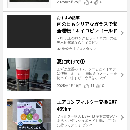
2025年5月25日
4
0
おすすめ記事
雨の日もクリアなガラスで安
全運転！キイロビンゴールド
50年以上のロングセラー！雨の日の視
界不良解消ならキイロビン
by 株式会社プロスタッフ
夏に向けて①
まずは定番のコレ。ター坊とマイオデ
に使用しました。 毎回違うメーカーを
使っていますが、今回はホンダ ...
2025年4月19日
44
0
エアコンフィルター交換 207
469km
フィルター購入 EVP-H3 左右に突起が
あるのでダッシュボードを歪めて手前
に持ってきます ダンパ ...