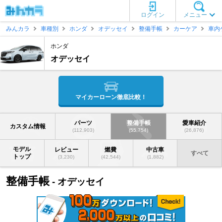
ログイン
メニュー
みんカラ
車種別
ホンダ
オデッセイ
整備手帳
カーケア
車内
ホンダ
オデッセイ
マイカーローン徹底比較！
パーツ
整備手帳
愛車紹介
カスタム情報
(112,903)
(55,754)
(26,876)
モデル
レビュー
燃費
中古車
すべて
トップ
(3,230)
(42,544)
(1,882)
整備手帳
- オデッセイ