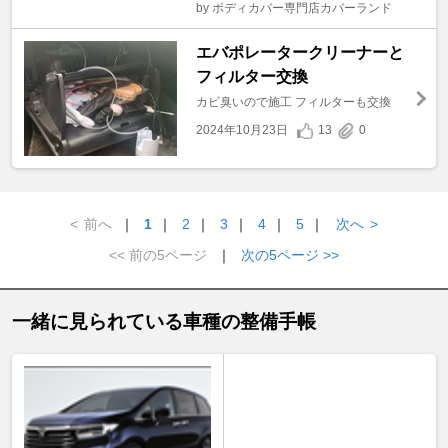
by ボディカバー専門店カバーランド
エバポレータークリーナーと
フィルター交換
カビ臭いので施工 フィルターも交換
2024年10月23日
13
0
<
前へ
｜
1
｜
2
｜
3
｜
4
｜
5
｜
次へ
>
<< 前の5ページ
｜
次の5ページ >>
一緒に見られている車種の整備手帳