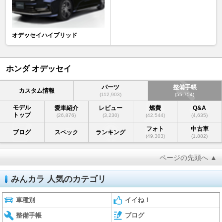
オデッセイハイブリッド
ホンダ オデッセイ
パーツ
整備手帳
カスタム情報
(112,903)
(55,754)
モデル
愛車紹介
レビュー
燃費
Q&A
トップ
(26,876)
(3,230)
(42,544)
(4,635)
フォト
中古車
ブログ
スペック
ランキング
(49,303)
(1,882)
ページの先頭へ ▲
みんカラ 人気のカテゴリ
車種別
イイね！
整備手帳
ブログ