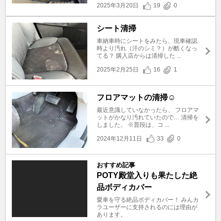
2025年3月20日
19
0
シート清掃
車納車時にシートをみたら、現車確認
時より汚れ（汗のシミ？）が酷くなっ
てる？ 購入店からは清掃した ...
2025年2月25日
16
1
フロアマットの清掃☺️
最近意識していなかったら、 フロアマ
ットがかなり汚れていたので… 清掃を
しました。 ※普段は、コ ...
2024年12月11日
33
0
おすすめ記事
POTY殿堂入りも果たした絶
品ボディカバー
愛車を守る絶品ボディカバー！ みんカ
ラユーザーに支持されるのには理由が
あります。