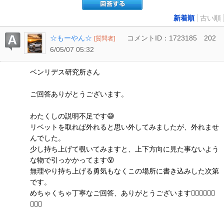
新着順
古い順
☆もーやん☆
コメントID：1723185
202
[質問者]
6/05/07 05:32
ベンリデス研究所さん
ご回答ありがとうございます。
わたくしの説明不足です😅
リベットを取れば外れると思い外してみましたが、外れませ
んでした。
少し持ち上げて覗いてみますと、上下方向に見た事ないよう
な物で引っかかってます😵
無理やり持ち上げる勇気もなくこの場所に書き込みした次第
です。
めちゃくちゃ丁寧なご回答、ありがとうございます🙇🏽‍♂️🙇🏽‍♂️
🙇🏽‍♂️