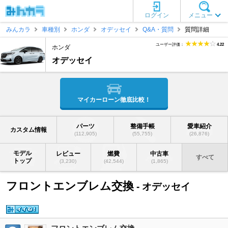
ログイン
メニュー
みんカラ
車種別
ホンダ
オデッセイ
Q&A・質問
質問詳細
ユーザー評価：
4.22
ホンダ
オデッセイ
マイカーローン徹底比較！
パーツ
整備手帳
愛車紹介
カスタム情報
(112,905)
(55,755)
(26,876)
モデル
レビュー
燃費
中古車
すべて
トップ
(3,230)
(42,544)
(1,865)
フロントエンブレム交換
- オデッセイ