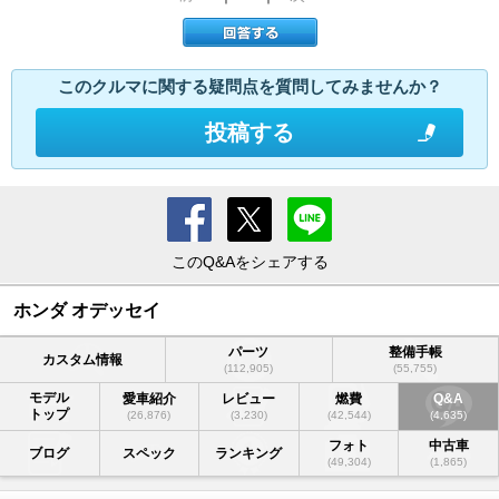
このクルマに関する疑問点を質問してみませんか？
投稿する
このQ&Aをシェアする
ホンダ オデッセイ
パーツ
整備手帳
カスタム情報
(112,905)
(55,755)
モデル
愛車紹介
レビュー
燃費
Q&A
トップ
(26,876)
(3,230)
(42,544)
(4,635)
フォト
中古車
ブログ
スペック
ランキング
(49,304)
(1,865)