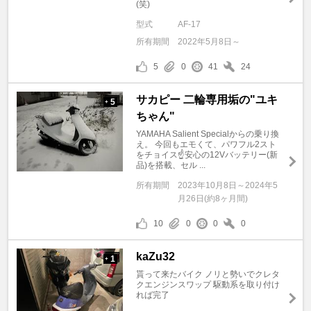
(笑)
型式
AF-17
所有期間
2022年5月8日～
5
0
41
24
サカピー 二輪専用垢の"ユキ
5
+
ちゃん"
YAMAHA Salient Specialからの乗り換
え。 今回もエモくて、パワフル2スト
をチョイス☝️安心の12Vバッテリー(新
品)を搭載、セル ...
所有期間
2023年10月8日～2024年5
月26日(約8ヶ月間)
10
0
0
0
kaZu32
1
+
貰って来たバイク ノリと勢いでクレタ
クエンジンスワップ 駆動系を取り付け
れば完了