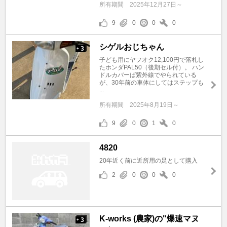
所有期間
2025年12月27日～
9
0
0
0
シゲルおじちゃん
3
+
子ども用にヤフオク12,100円で落札し
たホンダPAL50（後期セル付）。 ハン
ドルカバーば紫外線でやられている
が、30年前の車体にしてはステップも
...
所有期間
2025年8月19日～
9
0
1
0
4820
20年近く前に近所用の足として購入
2
0
0
0
K-works (農家)の"爆速マヌ
3
+