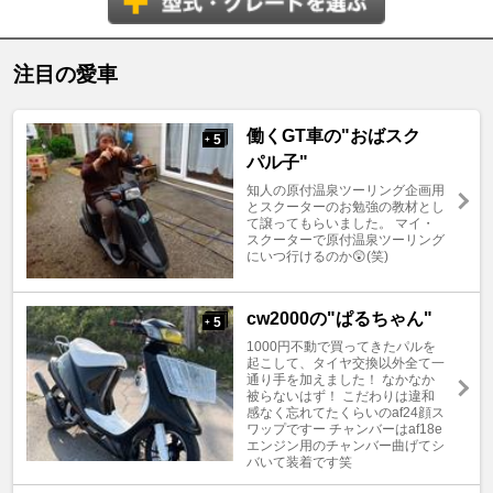
注目の愛車
働くGT車の"おばスク
5
+
パル子"
知人の原付温泉ツーリング企画用
とスクーターのお勉強の教材とし
て譲ってもらいました。 マイ・
スクーターで原付温泉ツーリング
にいつ行けるのか😲(笑)
cw2000の"ぱるちゃん"
5
+
1000円不動で買ってきたパルを
起こして、タイヤ交換以外全て一
通り手を加えました！ なかなか
被らないはず！ こだわりは違和
感なく忘れてたくらいのaf24顔ス
ワップですー チャンバーはaf18e
エンジン用のチャンバー曲げてシ
バいて装着です笑