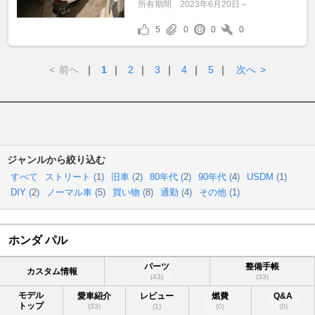
所有期間
2023年6月20日～
5
0
0
0
<
前へ
｜
1
｜
2
｜
3
｜
4
｜
5
｜
次へ
>
ジャンルから絞り込む
すべて
ストリート (
1
)
旧車 (
2
)
80年代 (
2
)
90年代 (
4
)
USDM (
1
)
DIY (
2
)
ノーマル車 (
5
)
買い物 (
8
)
通勤 (
4
)
その他 (
1
)
ホンダ パル
パーツ
整備手帳
カスタム情報
(43)
(33)
モデル
愛車紹介
レビュー
燃費
Q&A
トップ
(33)
(1)
(0)
(0)