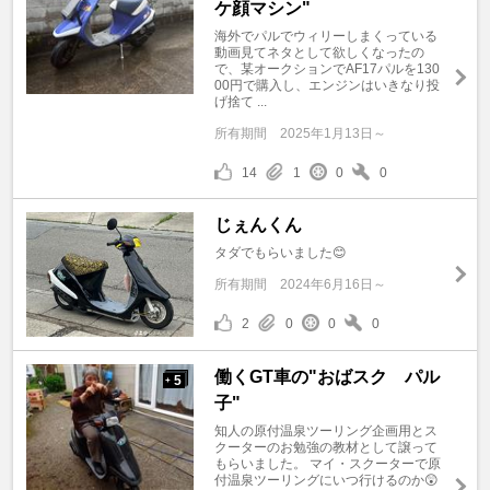
ケ顔マシン"
海外でパルでウィリーしまくっている
動画見てネタとして欲しくなったの
で、某オークションでAF17パルを130
00円で購入し、エンジンはいきなり投
げ捨て ...
所有期間
2025年1月13日～
14
1
0
0
じぇんくん
タダでもらいました😊
所有期間
2024年6月16日～
2
0
0
0
働くGT車の"おばスク パル
5
+
子"
知人の原付温泉ツーリング企画用とス
クーターのお勉強の教材として譲って
もらいました。 マイ・スクーターで原
付温泉ツーリングにいつ行けるのか😲