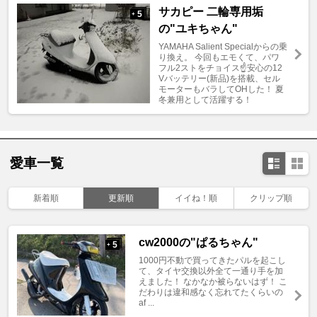
サカピー 二輪専用垢
5
+
の"ユキちゃん"
YAMAHA Salient Specialからの乗
り換え。 今回もエモくて、パワ
フル2ストをチョイス☝️安心の12
Vバッテリー(新品)を搭載、セル
モーターもバラしてOHした！ 夏
冬兼用として活躍する！
愛車一覧
新着順
更新順
イイね！順
クリップ順
cw2000の"ぱるちゃん"
5
+
1000円不動で買ってきたパルを起こし
て、タイヤ交換以外全て一通り手を加
えました！ なかなか被らないはず！ こ
だわりは違和感なく忘れてたくらいの
af ...