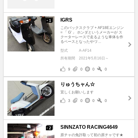
IGRS
1
+
このパックスクラブ + AF18Eエンジン
= 「 G' 」 ホンダというメーカーが ス
クーターレースで走るような車体を作
るベースとなったやづ ...
型式
A-AF14
所有期間
2021年5月16日～
9
0
0
0
りゅうちャん☆
宜しくお願いします
3
0
0
0
SINNZATO RACING4649
2
+
原チャの免許取って初の原チャです★