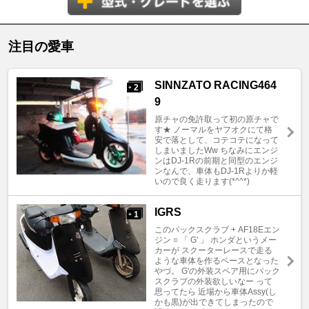
注目の愛車
SINNZATO RACING464
2
+
9
原チャの免許取って初の原チャで
す★ ノーマルをヤフオクにて格
安で落として、コテコテになって
しまいましたWw ちなみにエンジ
ンはDJ-1Rの前期と同型のエンジ
ンなんで、車体もDJ-1Rよりか軽
いので良く走ります(*^^*)
IGRS
1
+
このパックスクラブ + AF18Eエン
ジン = 「 G' 」 ホンダというメー
カーが スクーターレースで走る
ような車体を作るベースとなった
やづ。 G'の外装スペア用にパック
スクラブの外装欲しいなー って
思ってたら 近場から車体Assy(し
かも黒)が出できてしまったので