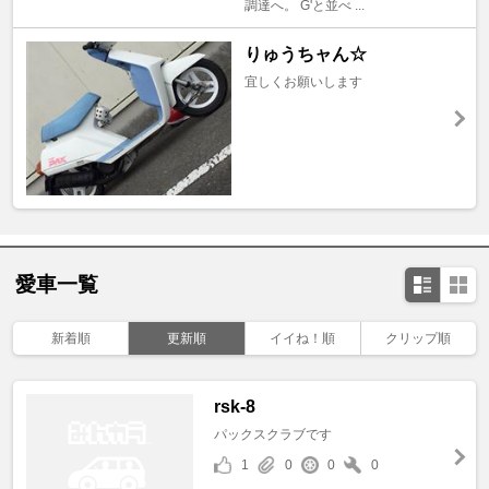
調達へ。 G'と並べ ...
りゅうちャん☆
宜しくお願いします
愛車一覧
新着順
更新順
イイね！順
クリップ順
rsk-8
パックスクラブです
1
0
0
0