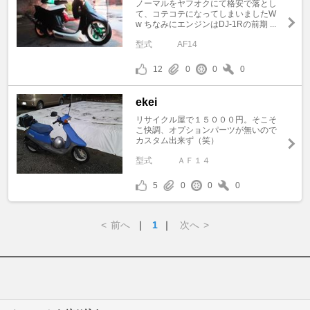
ノーマルをヤフオクにて格安で落とし
て、コテコテになってしまいましたW
w ちなみにエンジンはDJ-1Rの前期 ...
型式
AF14
12
0
0
0
ekei
リサイクル屋で１５０００円。そこそ
こ快調、オプションパーツが無いので
カスタム出来ず（笑）
型式
ＡＦ１４
5
0
0
0
<
前へ
｜
1
｜
次へ
>