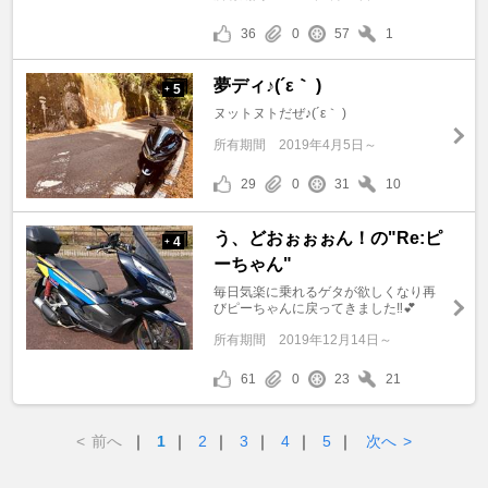
36
0
57
1
夢ディ♪(´ε｀ )
5
+
ヌットヌトだぜ♪(´ε｀ )
所有期間
2019年4月5日～
29
0
31
10
う、どおぉぉぉん！の"Re:ピ
4
+
ーちゃん"
毎日気楽に乗れるゲタが欲しくなり再
びピーちゃんに戻ってきました‼️💕
所有期間
2019年12月14日～
61
0
23
21
<
前へ
｜
1
｜
2
｜
3
｜
4
｜
5
｜
次へ
>