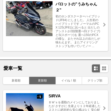
パロットの"うみちゃん
5
+
２"
初のホンダスクーターハイブリッ
ド(JF84) にしました。 人生初の
ハイブリッドです ノーマルのPC
X 125(JF81)に比べると 出だしの
アシストが2段階選べD(ドライブ)
とS(スポーツ)を 選べ150のPCX
の様な、またそれ以上の出だしが
味わえます。 またアイドリング
ストップも付いていてノー ...
愛車一覧
新着順
更新順
イイね！順
クリップ順
SIRVA
5
+
ＢＷ'ｓを通勤のメインにしておりまし
たが さすがに 生産より１２年経過した
２ストに絶対的な安心感はなく 安心材