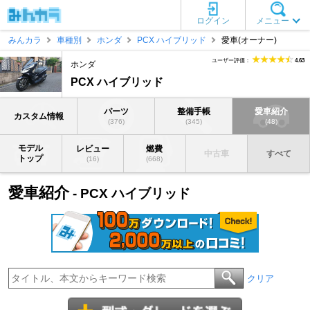
ログイン
メニュー
みんカラ
車種別
ホンダ
PCX ハイブリッド
愛車(オーナー)
ユーザー評価：
4.63
ホンダ
PCX ハイブリッド
パーツ
整備手帳
愛車紹介
カスタム情報
(376)
(345)
(48)
モデル
レビュー
燃費
中古車
すべて
トップ
(16)
(668)
愛車紹介
- PCX ハイブリッド
クリア