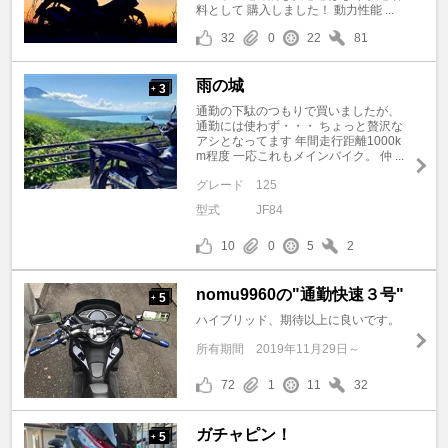
料として 購入しました！ 動力性能 ...
32
0
22
81
雨の城
3
+
通勤の下駄のつもりで買いましたが、
通勤には使わず・・・ ちょっと贅沢な
アシとなってます 年間走行距離1000k
m程度 一応これもメインバイク。 仲 ...
グレード
125
型式
JF84
10
0
5
2
nomu9960の"通勤快速３号"
5
+
ハイブリッド、期待以上に良いです。
所有期間
2019年11月29日～
72
1
11
32
ガチャピン！
5
+