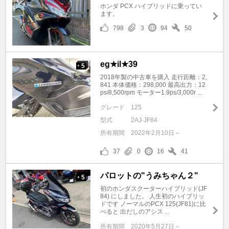
ホンダ PCX ハイブリッドに乗ってい
ます。
798
3
94
50
eg★il★39
5
+
2018年製の中古車を購入 走行距離：2,
841 本体価格：298,000 最高出力：12
ps/8,500rpm モーター1.9ps/3,000r ...
グレード
125
型式
2AJ-JF84
所有期間
2022年2月10日～
37
0
16
41
パロットの"うみちゃん２"
5
+
初のホンダスクーターハイブリッド(JF
84) にしました。 人生初のハイブリッ
ドです ノーマルのPCX 125(JF81)に比
べると 出だしのアシス ...
所有期間
2020年5月27日～