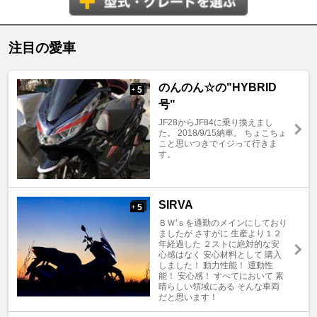
注目の愛車
のんのん☆の"HYBRID
5
+
号"
JF28からJF84に乗り換えまし
た。 2018/9/15納車。 ちょこちょ
こと思いつきでイジって行きま
す。
SIRVA
5
+
ＢＷ'ｓを通勤のメインにしており
ましたが さすがに 生産より１２
年経過した ２ストに絶対的な安
心感はなく 安心材料として 購入
しました！ 動力性能！ 運動性
能！ 安心感！ すべてにおいて 素
晴らしい領域にある そんな車両
だと思います！