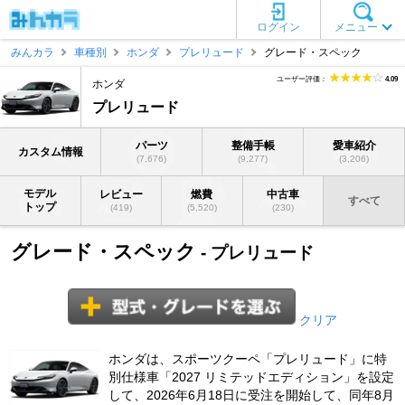
ログイン
メニュー
みんカラ
車種別
ホンダ
プレリュード
グレード・スペック
ユーザー評価：
4.09
ホンダ
プレリュード
パーツ
整備手帳
愛車紹介
カスタム情報
(7,676)
(9,277)
(3,206)
モデル
レビュー
燃費
中古車
すべて
トップ
(419)
(5,520)
(230)
グレード・スペック
- プレリュード
クリア
ホンダは、スポーツクーペ「プレリュード」に特
別仕様車「2027 リミテッドエディション」を設定
して、2026年6月18日に受注を開始して、同年8月