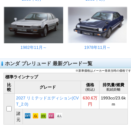
1982年11月～
1978年11月～
ホンダ プレリュード 最新グレード一覧
※新車価格はメーカー発表当時の価格です
標準ラインナップ
比
価格
排気量/燃費
グレード
較
(税込)
航続距離
2027 リミテッドエディション(CV
630.6万
1993cc/23.6k
T_2.0)
円
m
諸
元