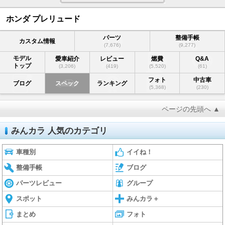
ホンダ プレリュード
パーツ
整備手帳
カスタム情報
(7,676)
(9,277)
モデル
愛車紹介
レビュー
燃費
Q&A
トップ
(3,206)
(419)
(5,520)
(61)
フォト
中古車
ブログ
スペック
ランキング
(5,368)
(230)
ページの先頭へ ▲
みんカラ 人気のカテゴリ
車種別
イイね！
整備手帳
ブログ
パーツレビュー
グループ
スポット
みんカラ＋
まとめ
フォト