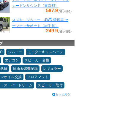
カードンサウンド（東京都）
587.9
万円
(税込)
スズキ ジムニー 4WD 禁煙車 セ
ーフティサポート（岩手県）
249.9
万円
(税込)
グ
MO
ジムニー
モニターキャンペーン
エアコン
スピーカー交換
記念日
給油＆燃費記録
レギュラー
ジンオイル交換
フロアマット
ダ・スーパードリーム
スピーカー取付
もっと見る