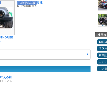
KENWOODの“彩速 ...
おすすめ記事
KENWOOD さん
注目タ
UTHORIZE
...
TAK
N-One
愛車
エン
ホン
える新 ...
タッフ さん