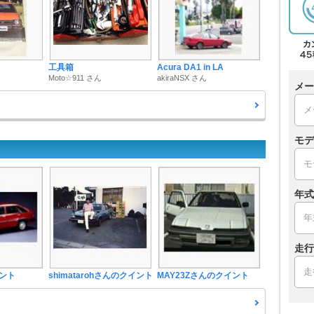
工具箱
Acura DA1 in LA
Moto☆911 さん
akiraNSX さん
メー
モデ
年式
走行
ント
shimatarohさんのクイント
MAY23Zさんのクイント