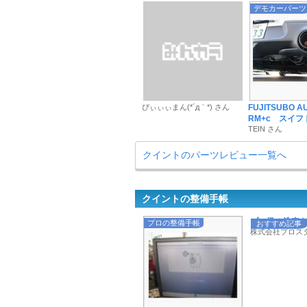
デモカーパーツ
ぴぃぃぃまん(*´д｀*) さん
FUJITSUBO A
RM+c スイフト 
TEIN さん
クイントのパーツレビュー一覧へ
クイントの整備手帳
プロ級の洗車を叶
プロの整備手帳
おすすめ記事
株式会社プロス