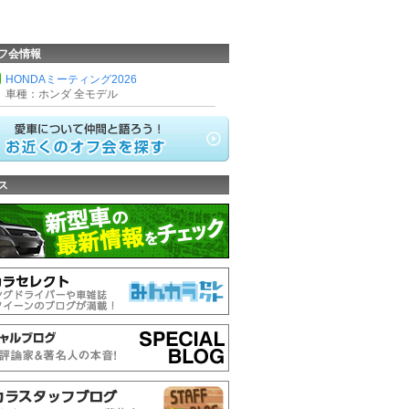
フ会情報
HONDAミーティング2026
車種：ホンダ 全モデル
ス