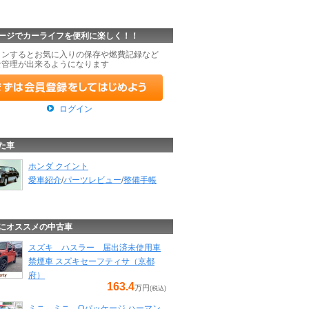
ージでカーライフを便利に楽しく！！
インするとお気に入りの保存や燃費記録など
な管理が出来るようになります
ログイン
た車
ホンダ クイント
愛車紹介
/
パーツレビュー
/
整備手帳
にオススメの中古車
スズキ ハスラー 届出済未使用車
禁煙車 スズキセーフティサ（京都
府）
163.4
万円
(税込)
ミニ ミニ Oパッケージ ハーマン