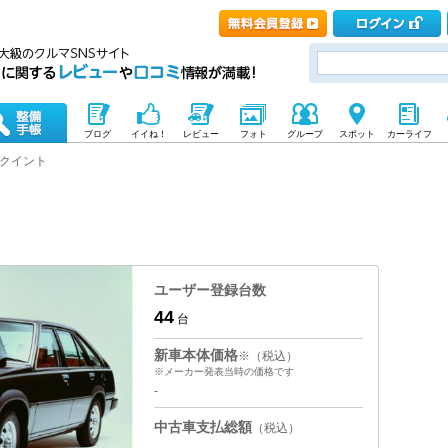
ブログ
イイね！
レビュー
フォト
グループ
スポット
カーライフ
クイント
ユーザー登録台数
44
台
新車本体価格
※（税込）
※メーカー発表当時の価格です
-
中古車支払総額
（税込）