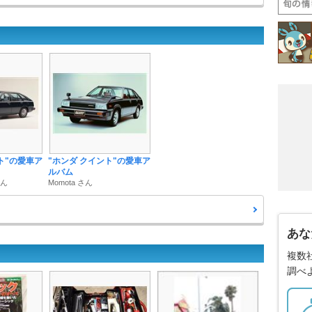
ト"の愛車ア
"ホンダ クイント"の愛車ア
ルバム
さん
Momota さん
あな
複数
調べ