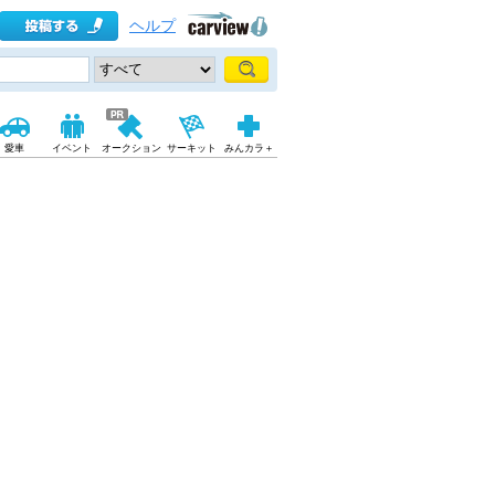
ヘルプ
愛車
イベント
オークション
サーキット
みんカラ＋