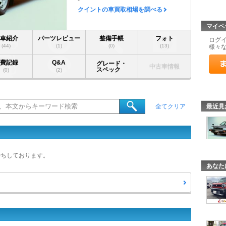
-
クイントの車買取相場を調べる
マイペ
愛車紹介
パーツレビュー
整備手帳
フォト
ログ
(44)
(1)
(0)
(13)
様々
燃費記録
Q&A
グレード・
中古車情報
スペック
(0)
(2)
最近見
全てクリア
待ちしております。
あなた