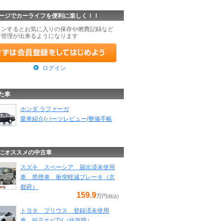
ージでカーライフを便利に楽しく！！
インするとお気に入りの保存や燃費記録など
な管理が出来るようになります
ログイン
た車
ホンダ ラファーガ
愛車紹介
/
パーツレビュー
/
整備手帳
にオススメの中古車
スズキ スペーシア 届出済未使用
車 禁煙車 衝突軽減ブレーキ（京
都府）
159.9
万円
(税込)
トヨタ プリウス 登録済未使用
車 純正ナビTV（佐賀県）