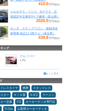
410.0
万円
(税込)
メルセデス・ベンツ Gクラス 正
規認定中古車/EQケア継承（富山県）
2020.0
万円
(税込)
ホンダ ステップワゴン 登録済未
使用車 純正11.4型ナビ（埼玉県）
439.9
万円
(税込)
ンキング
だんごパパ
1 PV
もっと見る
グ
ッドレスタイヤ
燃費
スタッドレス
ドスター
ＨＩＤ屋
X-ICE
ラーメン
ーカー交換
STI
カーオーディオ専門店
み
N-One
山梨県カーオーディオ