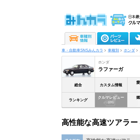
車・自動車SNSみんカラ
車種別
ホンダ
ホンダ
ラファーガ
総合
カスタム情報
クルマレビュー
ランキング
(28)
高性能な高速ツアラー