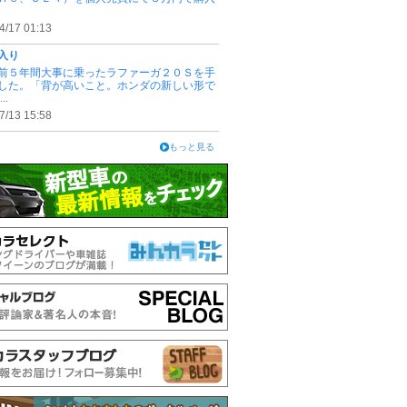
4/17 01:13
入り
５年間大事に乗ったラファーガ２０Ｓを手
した。「背が高いこと。ホンダの新しい形で
..
7/13 15:58
もっと見る