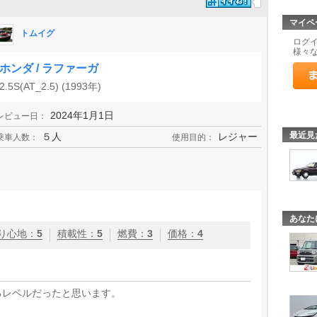
マイペ
トムイグ
ログ
様々
ホンダ / ラファーガ
2.5S(AT_2.5) (1993年)
2024年1月1日
レビュー日：
最近見
５人
レジャー
乗車人数：
使用目的：
あなた
り心地
：
5
積載性
：
5
燃費
：
3
価格
：
4
るレベルだったと思います。