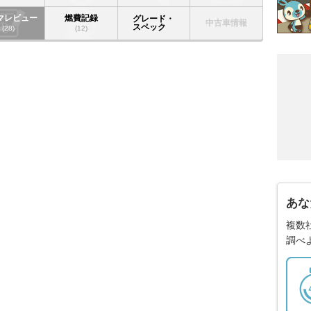
マレビュー
燃費記録
グレード・
中古車情報
スペック
(28)
(12)
あな
複数
調べ