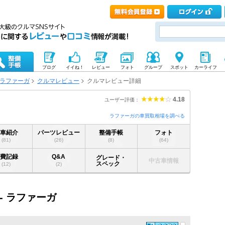
ブログ
イイね！
レビュー
フォト
グループ
スポット
カーライフ
ラファーガ
クルマレビュー
クルマレビュー詳細
4.18
ユーザー評価：
ラファーガの車買取相場を調べる
愛車紹介
パーツレビュー
整備手帳
フォト
(81)
(26)
(8)
(64)
燃費記録
Q&A
グレード・
中古車情報
スペック
(12)
(2)
- ラファーガ