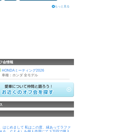
もっと見る
フ会情報
HONDAミーティング2026
車種：ホンダ 全モデル
ス
、はじめまして 私はこの度、縁あってラファ
Ｈ６、ＣＥ４）を個人売買にて３万円で購入