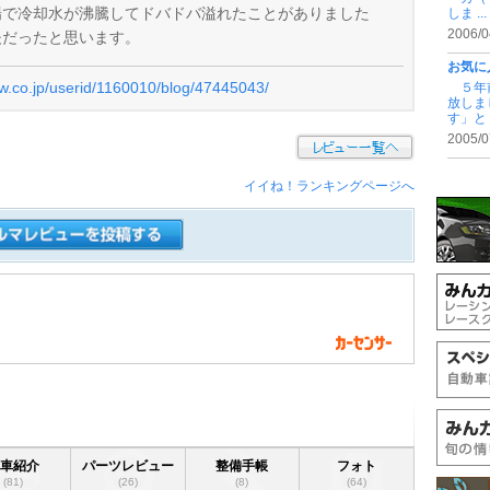
場で冷却水が沸騰してドバドバ溢れたことがありました
しま ...
2006/0
夫だったと思います。
お気に
ew.co.jp/userid/1160010/blog/47445043/
５年前
放しま
す」と .
2005/0
イイね！ランキングページへ
愛車紹介
パーツレビュー
整備手帳
フォト
(81)
(26)
(8)
(64)