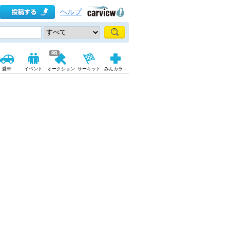
ヘルプ
愛車
イベント
オークション
サーキット
みんカラ＋