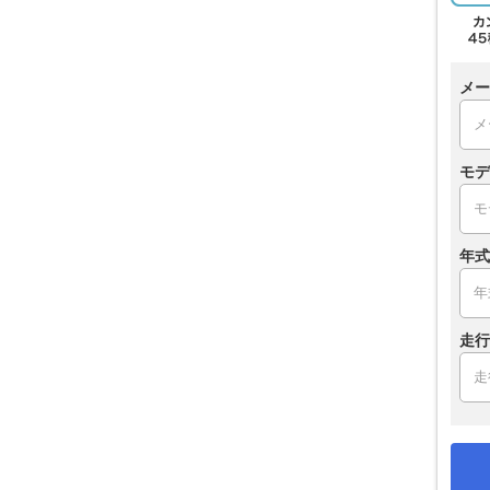
メー
モデ
年式
走行