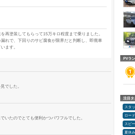
を再塗装してもらって15万キロ程度まで乗りました。
ル漏れで、下回りのサビ腐食が限界だと判断し、即廃車
ています。
PVラ
外見でした。
注目タ
スタ
ロー
積んでいたのでとても便利かつパワフルでした。
スピ
夏休