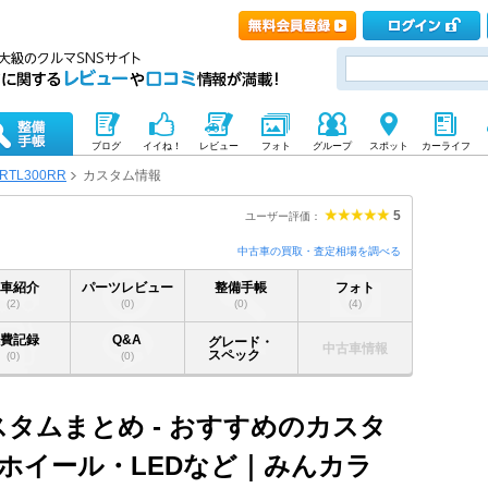
ブログ
イイね！
レビュー
フォト
グループ
スポット
カーライフ
RTL300RR
カスタム情報
5
ユーザー評価：
中古車の買取・査定相場を調べる
愛車紹介
パーツレビュー
整備手帳
フォト
(2)
(0)
(0)
(4)
燃費記録
Q&A
グレード・
中古車情報
スペック
(0)
(0)
 カスタムまとめ - おすすめのカスタ
ホイール・LEDなど｜みんカラ