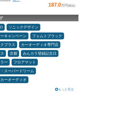
187.0
万円
(税込)
グ
MO
ソニックデザイン
ターキャンペーン
フェムトブラック
ックプラス
カーオーディオ専門店
サス
京都
みんカラ登録記念日
ュラー
フロアマット
ダ・スーパードリーム
県カーオーディオ
もっと見る