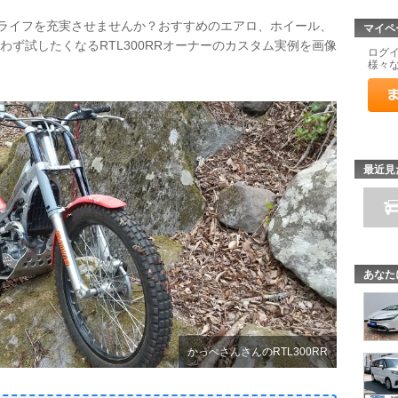
てカーライフを充実させませんか？おすすめのエアロ、ホイール、
マイペ
わず試したくなるRTL300RRオーナーのカスタム実例を画像
ログ
様々
最近見
あなた
かっぺさんさんのRTL300RR