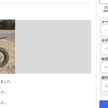
メー
モデ
年式
走行
しました。
た。
した。
した。