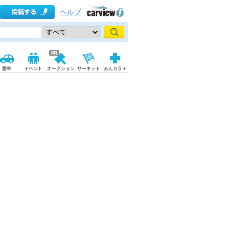
ヘルプ
愛車
イベント
オークション
サーキット
みんカラ＋