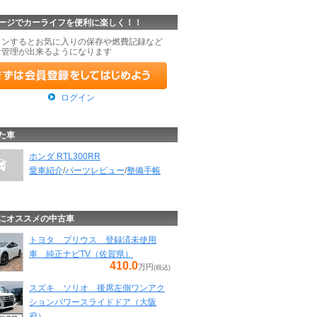
ージでカーライフを便利に楽しく！！
インするとお気に入りの保存や燃費記録など
な管理が出来るようになります
ログイン
た車
ホンダ RTL300RR
愛車紹介
/
パーツレビュー
/
整備手帳
にオススメの中古車
トヨタ プリウス 登録済未使用
車 純正ナビTV（佐賀県）
410.0
万円
(税込)
スズキ ソリオ 後席左側ワンアク
ションパワースライドドア（大阪
府）