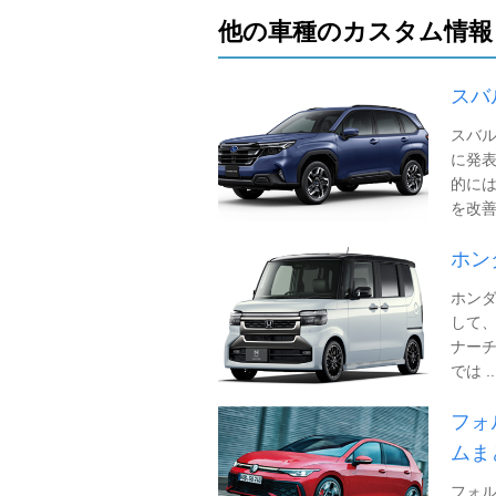
他の車種のカスタム情報
スバ
スバル
に発表
的に
を改善し
ホン
ホンダ
して、
ナー
では ..
フォ
ムま
フォ