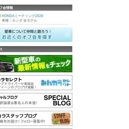
フ会情報
HONDAミーティング2026
車種：ホンダ 全モデル
ス