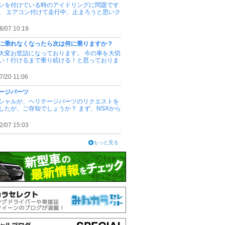
ンを付けている時のアイドリングに問題です
、 エアコン付けて走行中、止まろうと思いク
8/07 10:19
00に乗れなくなったら次は何に乗りますか？
大変お世話になっております。 今の車を大切
い！行けるまで乗り続ける！と思っておりま
7/20 11:06
ージパーツ
シャルが、ヘリテージパーツのリクエストを
したが、ご存知でしょうか？ まず、NSXから
2/07 15:03
もっと見る