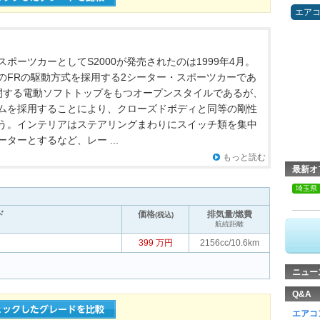
エア
ポーツカーとしてS2000が発売されたのは1999年4月。
のFRの駆動方式を採用する2シーター・スポーツカーであ
閉する電動ソフトトップをもつオープンスタイルであるが、
ムを採用することにより、クローズドボディと同等の剛性
う。インテリアはステアリングまわりにスイッチ類を集中
ターとするなど、レー ...
もっと読む
最新オ
埼玉県
ド
価格
排気量/燃費
(税込)
航続距離
399 万円
2156cc/10.6km
ニュー
Q&A
エアコ