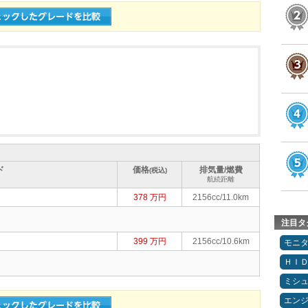
ド
価格
排気量/燃費
(税込)
航続距離
378 万円
2156cc/11.0km
注目タ
399 万円
2156cc/10.6km
モニ
ＨＩ
ミシ
エン