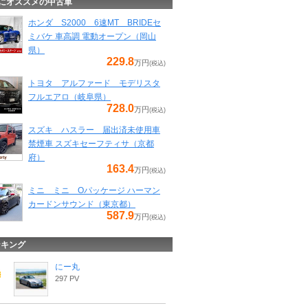
にオススメの中古車
ホンダ S2000 6速MT BRIDEセ
ミバケ 車高調 電動オープン（岡山
県）
229.8
万円
(税込)
トヨタ アルファード モデリスタ
フルエアロ（岐阜県）
728.0
万円
(税込)
スズキ ハスラー 届出済未使用車
禁煙車 スズキセーフティサ（京都
府）
163.4
万円
(税込)
ミニ ミニ Oパッケージ ハーマン
カードンサウンド（東京都）
587.9
万円
(税込)
ンキング
にー丸
297 PV