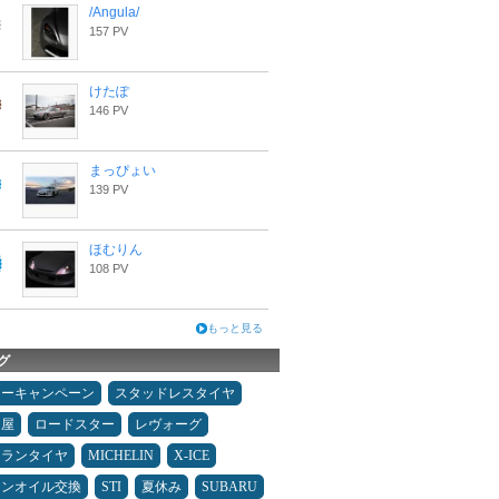
/Angula/
157 PV
けたぽ
146 PV
まっぴょい
139 PV
ほむりん
108 PV
もっと見る
グ
ターキャンペーン
スタッドレスタイヤ
Ｄ屋
ロードスター
レヴォーグ
ュランタイヤ
MICHELIN
X-ICE
ジンオイル交換
STI
夏休み
SUBARU