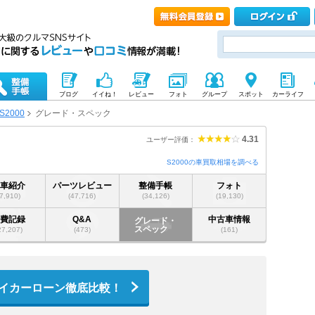
ブログ
イイね！
レビュー
フォト
グループ
スポット
カーライフ
S2000
グレード・スペック
4.31
ユーザー評価：
S2000の車買取相場を調べる
愛車紹介
パーツレビュー
整備手帳
フォト
(7,910)
(47,716)
(34,126)
(19,130)
燃費記録
Q&A
中古車情報
グレード・
スペック
27,207)
(473)
(161)
イカーローン徹底比較！