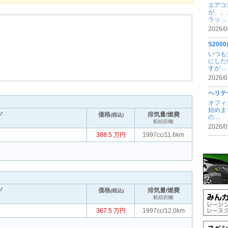
エアコ
が、、
ラッ ...
2026/0
S20
いつも
にした
すが ...
2026/0
ヘリテ
オフィ
始めま
ド
価格
排気量/燃費
(税込)
の ...
航続距離
2026/0
388.5 万円
1997cc/11.6km
ド
価格
排気量/燃費
(税込)
航続距離
367.5 万円
1997cc/12.0km