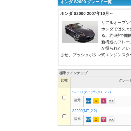
ホンダ S2000 グレード一覧
ホンダ S2000 2007年10月～
リアルオープンス
ホンダでは久々
る。約6秒で開
新構造のフレー
が得られたとい
させ、プッシュボタン式エンジンスター
標準ラインナップ
比較
グレー
S2000 タイプS(MT_2.2)
諸元
S2000(MT_2.2)
諸元