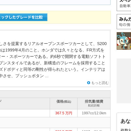
しさを提案するリアルオープンスポーツカーとして、S200
は1999年4月のこと。ホンダでは久々となる、FR方式を
ター・スポーツカーである。約6秒で開閉する電動ソフトト
プンスタイルであるが、新構造のフレームを採用すること
ズドボディと同等の剛性が得られたという。インテリアは
させ、プッシュボタン ...
もっと読む
ド
価格
排気量/燃費
(税込)
航続距離
367.5 万円
1997cc/12.0km
あな
複数