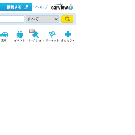
ヘルプ
愛車
イベント
オークション
サーキット
みんカラ＋