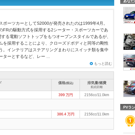
あなた
ポーツカーとしてS2000が発売されたのは1999年4月。
のFRの駆動方式を採用する2シーター・スポーツカーであ
閉する電動ソフトトップをもつオープンスタイルであるが、
ムを採用することにより、クローズドボディと同等の剛性
う。インテリアはステアリングまわりにスイッチ類を集中
ターとするなど、レー ...
もっと読む
ド
価格
排気量/燃費
(税込)
航続距離
399 万円
2156cc/11.0km
PVラ
386.4 万円
2156cc/11.0km