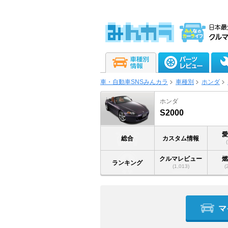
車・自動車SNSみんカラ
車種別
ホンダ
ホンダ
S2000
総合
カスタム情報
クルマレビュー
ランキング
(1,013)
(
マ