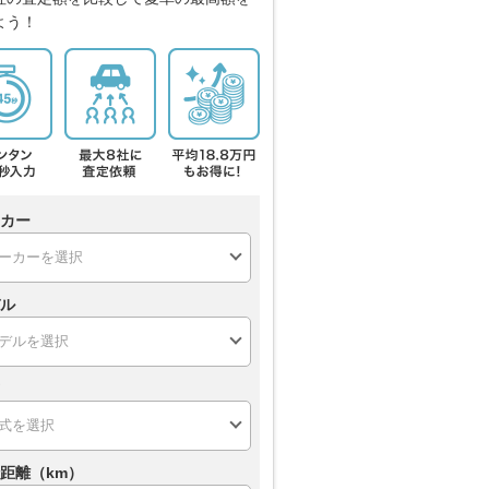
よう！
カー
ル
距離（km）