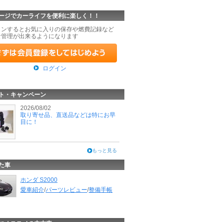
ージでカーライフを便利に楽しく！！
インするとお気に入りの保存や燃費記録など
な管理が出来るようになります
ログイン
ト・キャンペーン
2026/08/02
取り寄せ品、直送品などは特にお早
目に！
もっと見る
た車
ホンダ S2000
愛車紹介
/
パーツレビュー
/
整備手帳