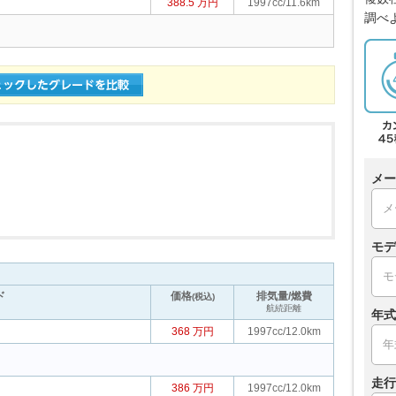
388.5 万円
1997cc/11.6km
調べ
メー
モデ
ド
価格
排気量/燃費
(税込)
航続距離
年式
368 万円
1997cc/12.0km
走行
386 万円
1997cc/12.0km