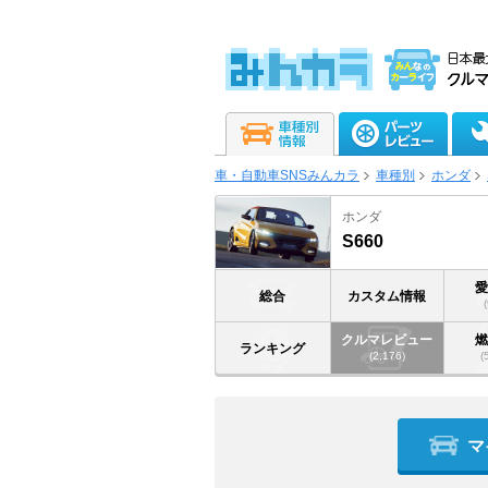
車・自動車SNSみんカラ
車種別
ホンダ
ホンダ
S660
総合
カスタム情報
クルマレビュー
ランキング
(2,176)
(
マ