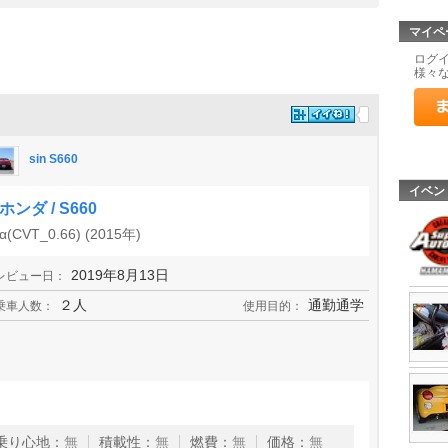
マイペ
ログ
様々
sin S660
イベン
ホンダ / S660
α(CVT_0.66) (2015年)
2019年8月13日
レビュー日：
２人
通勤通学
乗車人数：
使用目的：
乗り心地
：
無
積載性
：
無
燃費
：
無
価格
：
無