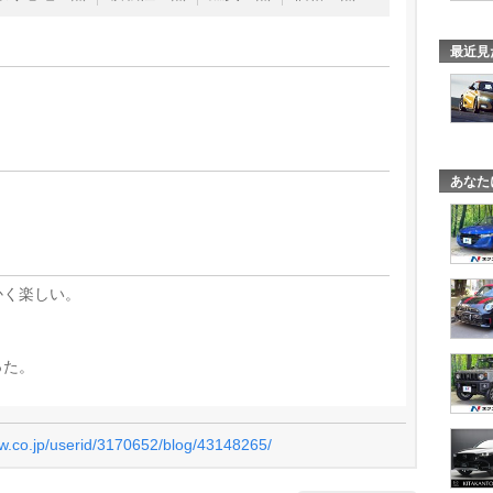
最近見
あなた
かく楽しい。
った。
ew.co.jp/userid/3170652/blog/43148265/