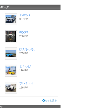
ンキング
まめちょ
337 PV
神父村
256 PV
ぼんちっち。
205 PV
とくっぴ
196 PV
プレ３ｒｄ
196 PV
もっと見る
グ