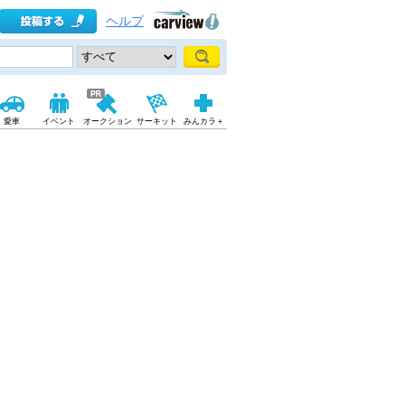
ヘルプ
愛車
イベント
オークション
サーキット
みんカラ＋