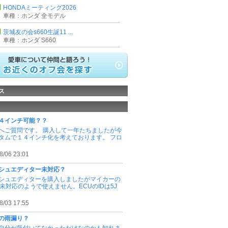
HONDAミーティング2026
車種：ホンダ 全モデル
茨城友の会s660生誕11 ...
車種：ホンダ S660
ス
４インチ可能？？
へご質問です。 購入して一年たちましたが今
タムで１４インチ化を考えております。 フロ
8/06 23:01
シュエディター未対応？
シュエディターを購入しましたがマイカーの
は未対応のようで使えません。ECUのIDは5J
8/03 17:55
の雨漏り？