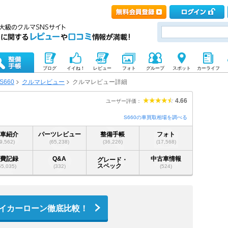
ブログ
イイね！
レビュー
フォト
グループ
スポット
カーライフ
S660
クルマレビュー
クルマレビュー詳細
4.66
ユーザー評価：
S660の車買取相場を調べる
愛車紹介
パーツレビュー
整備手帳
フォト
(9,562)
(65,238)
(36,226)
(17,568)
燃費記録
Q&A
中古車情報
グレード・
スペック
55,035)
(332)
(524)
イカーローン徹底比較！