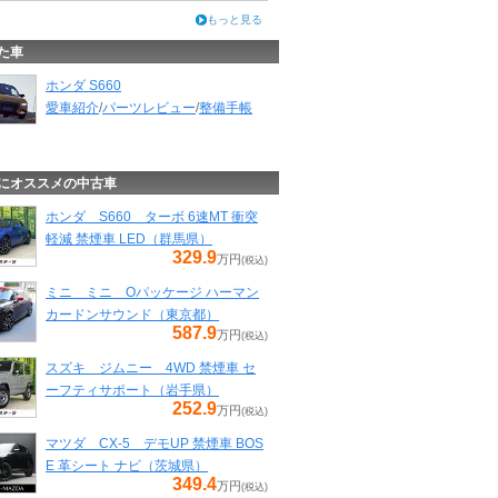
もっと見る
た車
ホンダ S660
愛車紹介
/
パーツレビュー
/
整備手帳
にオススメの中古車
ホンダ S660 ターボ 6速MT 衝突
軽減 禁煙車 LED（群馬県）
329.9
万円
(税込)
ミニ ミニ Oパッケージ ハーマン
カードンサウンド（東京都）
587.9
万円
(税込)
スズキ ジムニー 4WD 禁煙車 セ
ーフティサポート（岩手県）
252.9
万円
(税込)
マツダ CX-5 デモUP 禁煙車 BOS
E 革シート ナビ（茨城県）
349.4
万円
(税込)