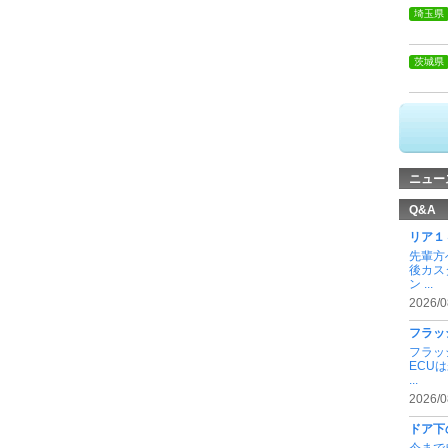
埼玉県
茨城県
ニュー
Q&A
リア１
先輩方
後カス
ン ...
2026/0
フラッ
フラッ
ECU
...
2026/0
ドア下