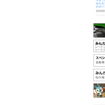
今まで
せんが
のカバ .
2026/0