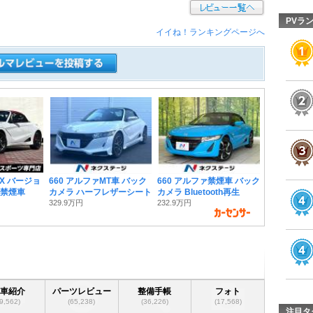
PVラ
イイね！ランキングページへ
ロX バージョ
660 アルファMT車 バック
660 アルファ禁煙車 バック
 禁煙車
カメラ ハーフレザーシート
カメラ Bluetooth再生
329.9万円
232.9万円
愛車紹介
パーツレビュー
整備手帳
フォト
(9,562)
(65,238)
(36,226)
(17,568)
注目タ