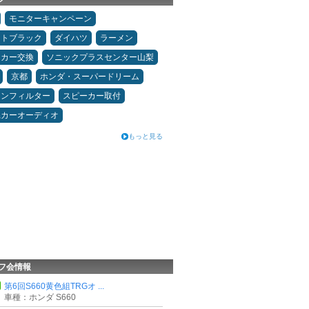
モニターキャンペーン
ムトブラック
ダイハツ
ラーメン
ーカー交換
ソニックプラスセンター山梨
京都
ホンダ・スーパードリーム
コンフィルター
スピーカー取付
県カーオーディオ
もっと見る
フ会情報
第6回S660黄色組TRGオ ...
車種：ホンダ S660