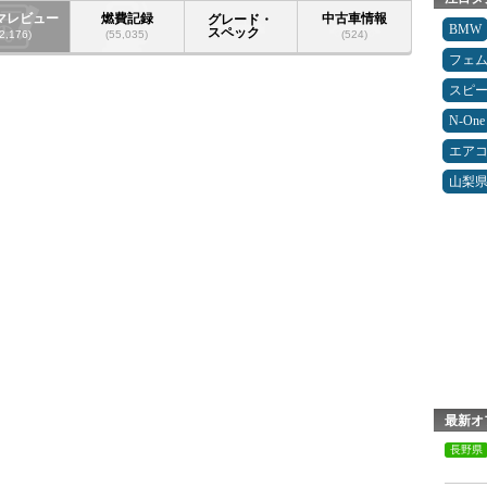
マレビュー
燃費記録
中古車情報
グレード・
BMW
スペック
(2,176)
(55,035)
(524)
フェ
スピ
N-One
エア
山梨
最新オ
長野県