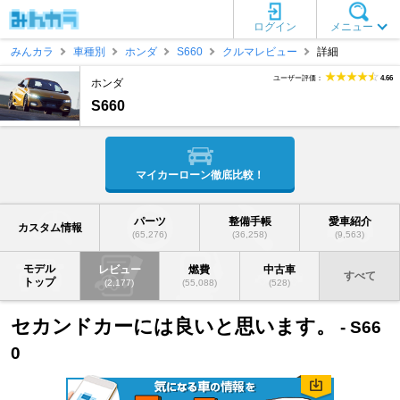
ログイン
メニュー
みんカラ
車種別
ホンダ
S660
クルマレビュー
詳細
ユーザー評価：
4.66
ホンダ
S660
マイカーローン徹底比較！
パーツ
整備手帳
愛車紹介
カスタム情報
(65,276)
(36,258)
(9,563)
モデル
レビュー
燃費
中古車
すべて
トップ
(2,177)
(55,088)
(528)
セカンドカーには良いと思います。
- S66
0