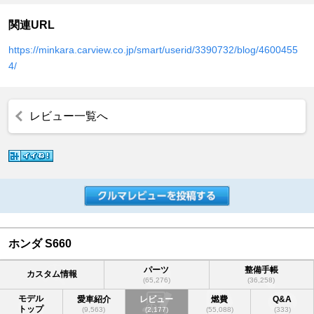
関連URL
https://minkara.carview.co.jp/smart/userid/3390732/blog/4600455
4/
レビュー一覧へ
ホンダ S660
パーツ
整備手帳
カスタム情報
(65,276)
(36,258)
モデル
愛車紹介
レビュー
燃費
Q&A
トップ
(9,563)
(2,177)
(55,088)
(333)