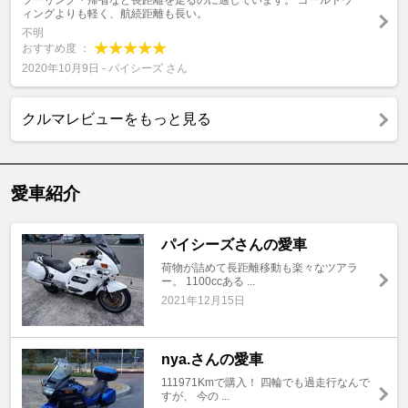
ツーリング・帰省など長距離を走るのに適しています。 ゴールドウ
ィングよりも軽く、航続距離も長い。
不明
おすすめ度 ：
2020年10月9日 - パイシーズ さん
クルマレビューをもっと見る
愛車紹介
パイシーズさんの愛車
荷物が詰めて長距離移動も楽々なツアラ
ー。 1100ccある ...
2021年12月15日
nya.さんの愛車
111971Kmで購入！ 四輪でも過走行なんで
すが、 今の ...