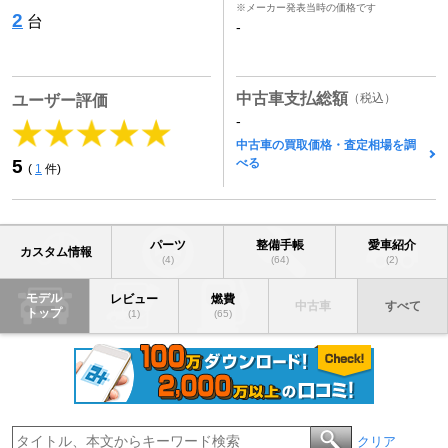
※メーカー発表当時の価格です
2
台
-
中古車支払総額
（税込）
ユーザー評価
-
中古車の買取価格・査定相場を調
べる
5
(
1
件)
パーツ
整備手帳
愛車紹介
カスタム情報
(4)
(64)
(2)
モデル
レビュー
燃費
中古車
すべて
トップ
(1)
(65)
クリア