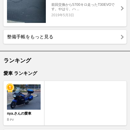
前回交換から5700キロ走ったT30EVOで
す。やはり、ハ ...
2019年5月3日
整備手帳をもっと見る
ランキング
愛車 ランキング
nya.さんの愛車
8
PV