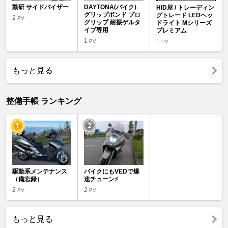
動研 サイドバイザー
DAYTONA(バイク)
HID屋 / トレーディン
グリップボンド プロ
グトレード LEDヘッ
2
PV
グリップ 耐振ゲルタ
ドライト Mシリーズ
イプ専用
プレミアム
1
1
PV
PV
もっと見る
整備手帳 ランキング
駆動系メンテナンス
バイクにもVEDで爆
（備忘録）
速チューン⚡
2
2
PV
PV
もっと見る