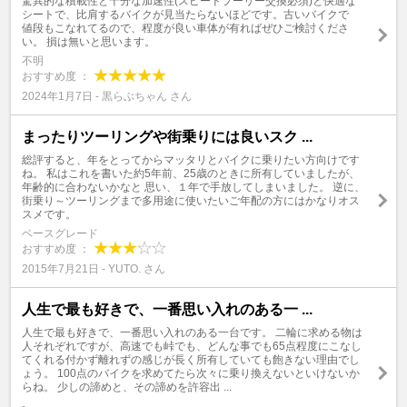
驚異的な積載性と十分な加速性(スピードプーリー交換必須)と快適な
シートで、比肩するバイクが見当たらないほどです。古いバイクで
値段もこなれてるので、程度が良い車体が有ればぜひご検討くださ
い。 損は無いと思います。
不明
おすすめ度 ：
2024年1月7日 - 黒らぶちゃん さん
まったりツーリングや街乗りには良いスク ...
総評すると、年をとってからマッタリとバイクに乗りたい方向けです
ね。 私はこれを書いた約5年前、25歳のときに所有していましたが、
年齢的に合わないかなと 思い、１年で手放してしまいました。 逆に、
街乗り～ツーリングまで多用途に使いたいご年配の方にはかなりオス
スメです。
ベースグレード
おすすめ度 ：
2015年7月21日 - YUTO. さん
人生で最も好きで、一番思い入れのある一 ...
人生で最も好きで、一番思い入れのある一台です。 二輪に求める物は
人それぞれですが、高速でも峠でも、どんな事でも65点程度にこなし
てくれる付かず離れずの感じが長く所有していても飽きない理由でし
ょう。 100点のバイクを求めてたら次々に乗り換えないといけないか
らね。 少しの諦めと、その諦めを許容出 ...
-