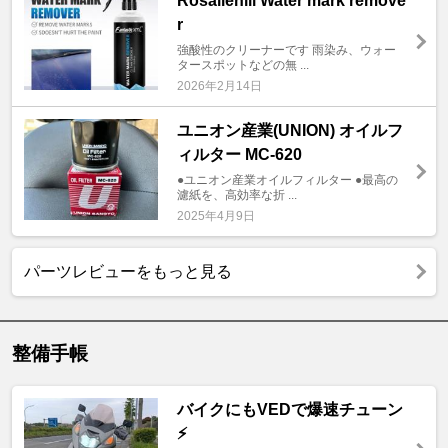
Rosaliehill Water mark remove
r
強酸性のクリーナーです 雨染み、ウォー
タースポットなどの無 ...
2026年2月14日
ユニオン産業(UNION) オイルフ
ィルター MC-620
●ユニオン産業オイルフィルター ●最高の
濾紙を、高効率な折 ...
2025年4月9日
パーツレビューをもっと見る
整備手帳
バイクにもVEDで爆速チューン
⚡