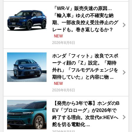
「WR-V」販売失速の原因…
「輸入車」ゆえの不確実な納
期、一部改良控え受注停止のグ
レードも。巻き返しなるか？
NEW
2026年8月6日
ホンダ「フィット」改良でスポ
ーティ顔の「Z」設定。「期待
外れ」「フルモデルチェンジを
期待していた」と内容に物 ...
NEW
2026年8月6日
【発売から3年で幕】ホンダのB
EV「プロローグ」が2026年で
終了する理由。次世代e:HEVへ
舵を切る電動化 ...
2026年8月5日