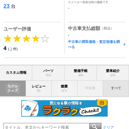
※メーカー発表当時の価格です
23
台
-
中古車支払総額
（税込）
ユーザー評価
-
中古車の買取価格・査定相場を調
べる
4
(
3
件)
パーツ
整備手帳
愛車紹介
カスタム情報
(31)
(49)
(23)
モデル
レビュー
燃費
中古車
すべて
トップ
(3)
(27)
クリア