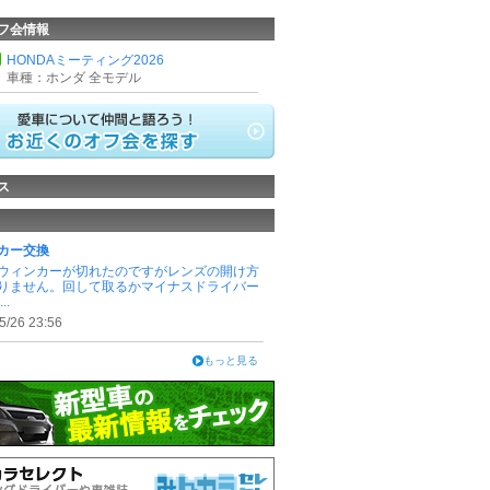
フ会情報
HONDAミーティング2026
車種：ホンダ 全モデル
ス
カー交換
ウィンカーが切れたのですがレンズの開け方
りません。回して取るかマイナスドライバー
..
5/26 23:56
もっと見る