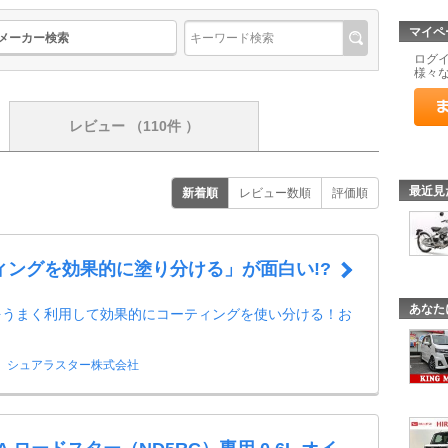
マイペ
メーカー検索
ログ
様々
レビュー
（110件 ）
最近見
新着順
レビュー数順
評価順
ィングを効果的に塗り分ける」が面白い!?
あなた
をうまく利用して効果的にコーティングを使い分ける！お
！
シュアラスター株式会社