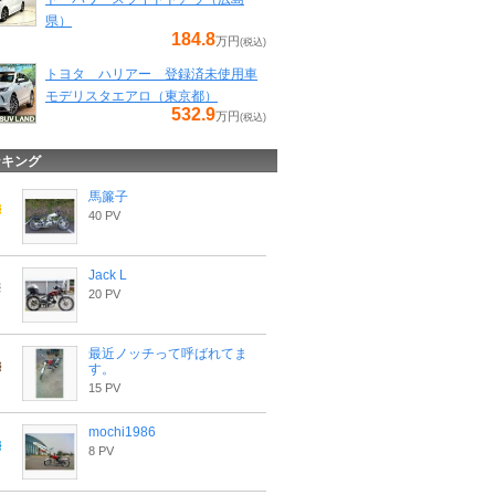
県）
184.8
万円
(税込)
トヨタ ハリアー 登録済未使用車
モデリスタエアロ（東京都）
532.9
万円
(税込)
ンキング
馬簾子
40 PV
Jack L
20 PV
最近ノッチって呼ばれてま
す。
15 PV
mochi1986
8 PV