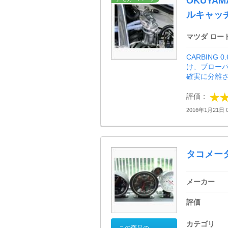
OKUYAM
ルキャッ
マツダ ロー
CARBIN
け、ブロー
確実に分離さ
評価：
2016年1月21日 0
タコメー
メーカー
評価
カテゴリ
この商品の