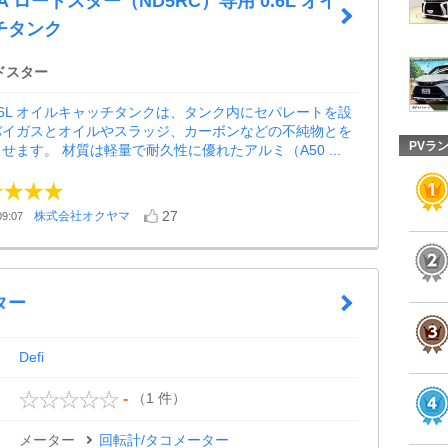
A ロードスター（ND5RC）専用 0.6L オイ
チタンク
ドスター
G 0.6L オイルキャッチタンクは、タンク内にセパレートを設
バイガスとオイルやスラッジ、カーボンなどの不純物とを
PVラ
せます。 材質は軽量で耐久性に優れたアルミ（A50 ...
27
株式会社オクヤマ
9:07
ター
Defi
（1 件）
-
メーター
回転計/タコメーター