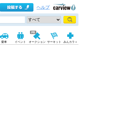
ヘルプ
愛車
イベント
オークション
サーキット
みんカラ＋