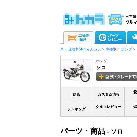
車・自動車SNSみんカラ
車種別
ホンダ
ホンダ
ソロ
総合
カスタム情報
クルマレビュー
ランキング
(8)
パーツ・商品
- ソロ