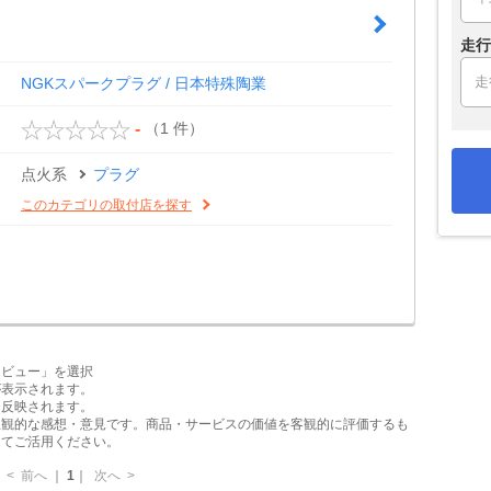
走行
NGKスパークプラグ / 日本特殊陶業
（1 件）
-
点火系
プラグ
このカテゴリの取付店を探す
レビュー」を選択
が表示されます。
に反映されます。
主観的な感想・意見です。商品・サービスの価値を客観的に評価するも
してご活用ください。
<
前へ
｜
1
｜
次へ
>