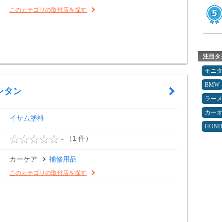
このカテゴリの取付店を探す
注目タ
モニ
BMW
レタン
ラー
カー
イサム塗料
HON
（1 件）
-
カーケア
補修用品
このカテゴリの取付店を探す