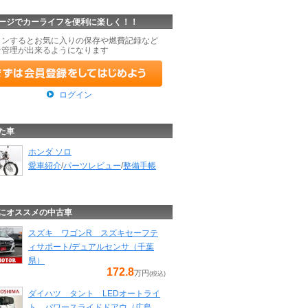
ージでカーライフを便利に楽しく！！
インするとお気に入りの保存や燃費記録など
な管理が出来るようになります
ログイン
た車
ホンダ ソロ
愛車紹介
/
パーツレビュー
/
整備手帳
にオススメの中古車
スズキ ワゴンR スズキセーフテ
ィサポート/デュアルセンサ（千葉
県）
172.8
万円
(税込)
ダイハツ タント LEDオートライ
ト パワースライドドアウ（広島