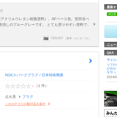
最新オ
8日
埼玉県
型アクリルウレタン樹脂塗料）、AFベース色。世田谷ベ
艶消しのブルーグレーです。 とても塗りやすい塗料で、
YENJOY
（愛車：ホンダ ソロ）
ニュー
Q&A
ウィン
リアの
が分か
を引っ .
NGKスパークプラグ / 日本特殊陶業
2024/0
（1 件）
-
点火系
プラグ
このカテゴリの取付店を探す