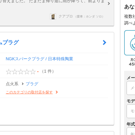
り替えました。 たまたま帰り道に雨が降って、前よりま
あな
複数
クアプロ
（愛車：ホンダ ソロ）
調べ
ムプラグ
NGKスパークプラグ / 日本特殊陶業
（1 件）
-
メー
点火系
プラグ
このカテゴリの取付店を探す
モデ
年式