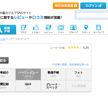
ブログ
イイね！
レビュー
フォト
グループ
スポット
カーライフ
ソロ
パーツレビュー
4.25
ユーザー評価：
中古車の買取・査定相場を調べる
愛車紹介
パーツレビュー
整備手帳
フォト
(81)
(110)
(268)
(62)
燃費記録
Q&A
グレード・
中古車情報
スペック
(152)
(1)