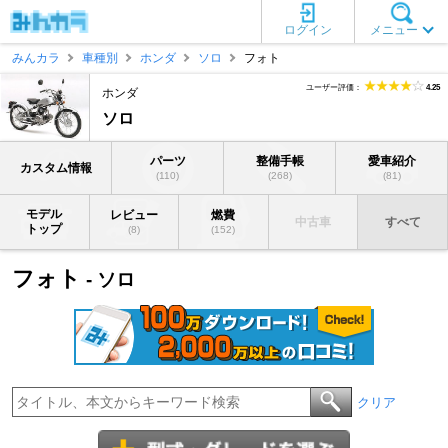
ログイン
メニュー
みんカラ
車種別
ホンダ
ソロ
フォト
ユーザー評価：
4.25
ホンダ
ソロ
パーツ
整備手帳
愛車紹介
カスタム情報
(110)
(268)
(81)
モデル
レビュー
燃費
中古車
すべて
トップ
(8)
(152)
フォト
- ソロ
クリア