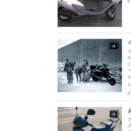
5
+
ル
5
+