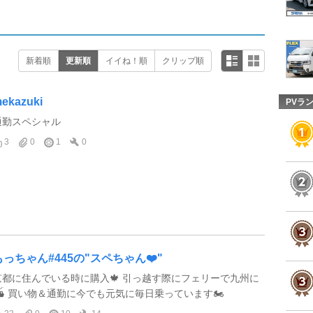
新着順
更新順
イイね！順
クリップ順
ekazuki
PVラ
通勤スペシャル
3
0
1
0
もっちゃん#445の"スペちゃん❤️"
京都に住んでいる時に購入🍁 引っ越す際にフェリーで九州に
⛴️ 買い物＆通勤に今でも元気に毎日乗っています🏍️