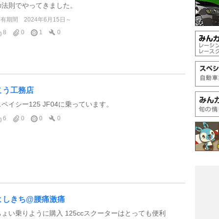
の法則でやってきました。
所有期間
2024年6月15日～
8
0
1
0
こう工務店
スペイシー125 JF04に乗っています。
6
0
0
0
よしきち@腰痛激痛
ちょい乗りように購入 125ccスクーターはとっても便利