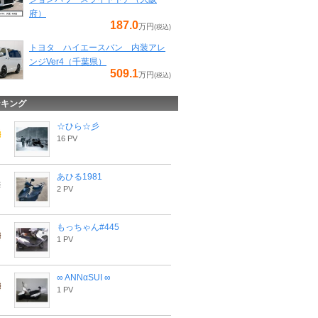
府）
187.0
万円
(税込)
トヨタ ハイエースバン 内装アレ
ンジVer4（千葉県）
509.1
万円
(税込)
ンキング
☆ひら☆彡
16 PV
あひる1981
2 PV
もっちゃん#445
1 PV
∞ ANNαSUI ∞
1 PV