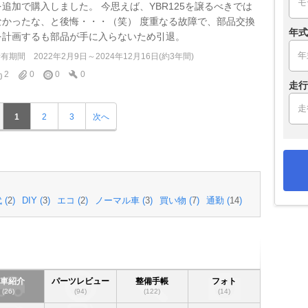
を追加で購入しました。 今思えば、YBR125を譲るべきでは
なかったな、と後悔・・・（笑） 度重なる故障で、部品交換
年式
を計画するも部品が手に入らないため引退。
所有期間
2022年2月9日～2024年12月16日(約3年間)
2
0
0
0
走行
1
2
3
次へ
 (
2
)
DIY (
3
)
エコ (
2
)
ノーマル車 (
3
)
買い物 (
7
)
通勤 (
14
)
愛車紹介
パーツレビュー
整備手帳
フォト
(26)
(94)
(122)
(14)