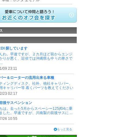
車種：ホンダ 全モデル
ス
のCDI 探しています
んわ。早速ですが、２カ月ほど前からエンジ
かりが悪く、近頃では沖縄県も中々の寒さで
..
1/09 23:11
パー＆ローターの流用出来る車種
ティングディスク、社外、他社キャリパー、
用キャリパー等 着くパーツを教えてください
2/23 02:17
前後サスペンション
ちは。去った5月からスペーシー125jf04に乗
ました。早速ですが、川南製の前後サスに ...
7/26 10:55
もっと見る