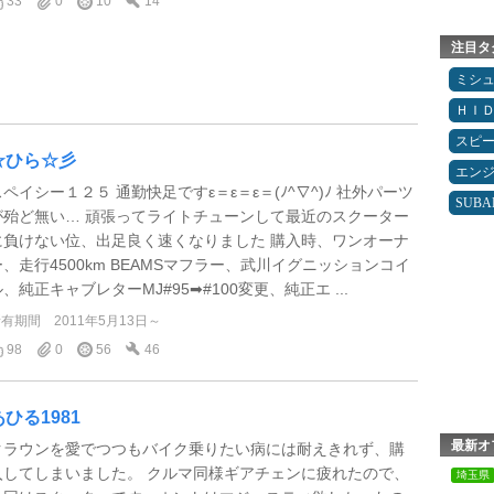
33
0
10
14
注目タ
ミシ
ＨＩ
スピ
☆ひら☆彡
エン
スペイシー１２５ 通勤快足ですε＝ε＝ε＝(ﾉ^∇^)ﾉ 社外パーツ
SUBA
が殆ど無い… 頑張ってライトチューンして最近のスクーター
に負けない位、出足良く速くなりました 購入時、ワンオーナ
ー、走行4500km BEAMSマフラー、武川イグニッションコイ
、純正キャブレターMJ#95➡#100変更、純正エ ...
所有期間
2011年5月13日～
98
0
56
46
あひる1981
最新オ
クラウンを愛でつつもバイク乗りたい病には耐えきれず、購
入してしまいました。 クルマ同様ギアチェンに疲れたので、
埼玉県