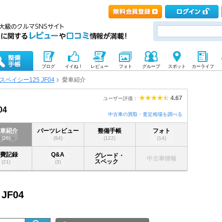
ブログ
イイね！
レビュー
フォト
グループ
スポット
カーライフ
スペイシー125 JF04
愛車紹介
4.67
ユーザー評価：
04
中古車の買取・査定相場を調べる
愛車紹介
パーツレビュー
整備手帳
フォト
(26)
(94)
(122)
(14)
燃費記録
Q&A
グレード・
中古車情報
スペック
(21)
(3)
JF04