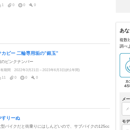
1
0
0
0
あな
複数
調べ
サカピー 二輪専用垢の"銀玉"
初のピンクナンバー
所有期間
2022年3月21日～2023年6月3日(約1年間)
11
0
0
0
メー
やすりーぬ
モデ
大型バイクだと街乗りにはしんどいので、サブバイクの125cc