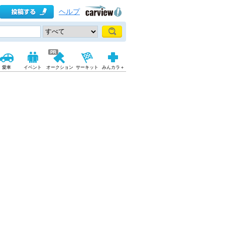
ヘルプ
愛車
イベント
オークション
サーキット
みんカラ＋