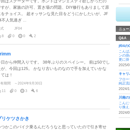
今回はスクーターです。ホントはマジェスティ欲しかったの
ですが、家族の許可、置き場の問題、DIY修行もありまして原
二をチョイス。 超オッサンな見た目をどうにかしたいが、JF
4不人気過ぎ ...
型式
JF04
ニュー
8
0
0
2
Q&A
jf04
こんば
rimm
ンの掛
更に掛 .
今日から仲間入りです。 38年ぶりのスペイシー。 前は50でし
2025/0
たが、今回は125。 かなり古いものなので手を加えていかな
キャリ
くては！
フロー
所有期間
～2024年9月30日
純正流
2024/1
11
0
3
6
川南の
こんに
り換え
2024/0
プリケツさかき
いつかこのバイク乗るんだろうなと思っていたので引き寄せ