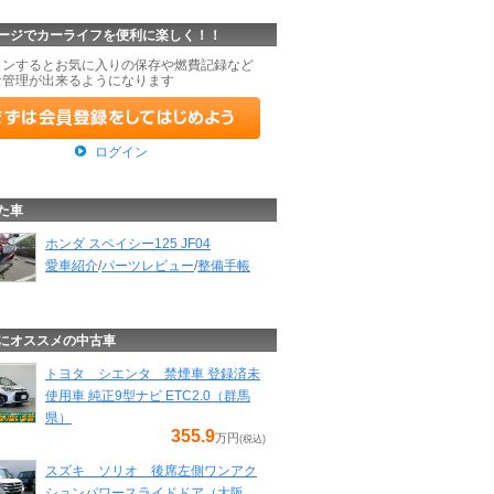
ージでカーライフを便利に楽しく！！
インするとお気に入りの保存や燃費記録など
な管理が出来るようになります
ログイン
た車
ホンダ スペイシー125 JF04
愛車紹介
/
パーツレビュー
/
整備手帳
にオススメの中古車
トヨタ シエンタ 禁煙車 登録済未
使用車 純正9型ナビ ETC2.0（群馬
県）
355.9
万円
(税込)
スズキ ソリオ 後席左側ワンアク
ションパワースライドドア（大阪