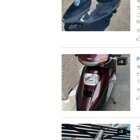
0
p
5
+
2
+