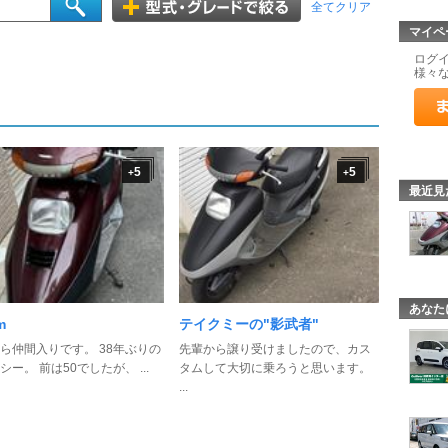
全てクリア
マイペ
ログ
様々
5
5
+
+
最近見
あなた
m
テイクミーの"影武者"
ら仲間入りです。 38年ぶりの
先輩から譲り受けましたので、カス
シー。 前は50でしたが、 ...
タムして大切に乗ろうと思います。
...