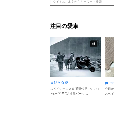
注目の愛車
5
+
☆ひら☆彡
prim
スペイシー１２５ 通勤快足ですε＝ε
今日か
＝ε＝(ﾉ^∇^)ﾉ 社外パーツ ...
スペイ