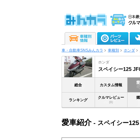
車・自動車SNSみんカラ
車種別
ホンダ
ホンダ
スペイシー125 JF
総合
カスタム情報
クルマレビュー
ランキング
(9)
愛車紹介
- スペイシー125 